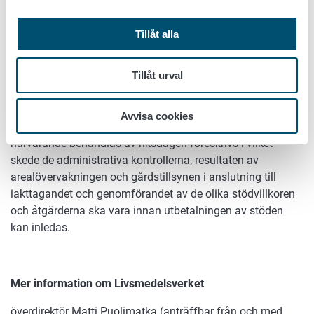
kommande perioden att stöden kan betalas tidigast den 1
december och senast den 30 juni följande kalenderår.
Tillåt alla
Under vissa förutsättningar är det möjligt att betala
förskottsbetalningar redan tidigare.
Tillåt urval
Livsmedelsverket har berett betalningstidtabellen
tillsammans med jord- och skogsbruksministeriet, som
Avvisa cookies
ansvarar för lagberedningen. I det lagpaket som för
närvarande behandlas av riksdagen föreskrivs i vilket
skede de administrativa kontrollerna, resultaten av
arealövervakningen och gårdstillsynen i anslutning till
iakttagandet och genomförandet av de olika stödvillkoren
och åtgärderna ska vara innan utbetalningen av stöden
kan inledas.
Mer information om Livsmedelsverket
överdirektör Matti Puolimatka (anträffbar från och med