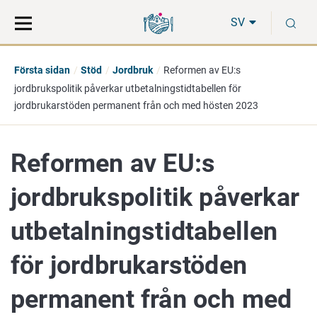
Gå
Sök
S
direkt
på
SV
till
hela
innehåll
webbplatsen
Första sidan
Stöd
Jordbruk
Reformen av EU:s
jordbrukspolitik påverkar utbetalningstidtabellen för
jordbrukarstöden permanent från och med hösten 2023
Reformen av EU:s
jordbrukspolitik påverkar
utbetalningstidtabellen
för jordbrukarstöden
permanent från och med