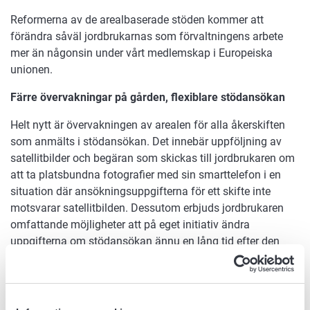
Reformerna av de arealbaserade stöden kommer att
förändra såväl jordbrukarnas som förvaltningens arbete
mer än någonsin under vårt medlemskap i Europeiska
unionen.
Färre övervakningar på gården, flexiblare stödansökan
Helt nytt är övervakningen av arealen för alla åkerskiften
som anmälts i stödansökan. Det innebär uppföljning av
satellitbilder och begäran som skickas till jordbrukaren om
att ta platsbundna fotografier med sin smarttelefon i en
situation där ansökningsuppgifterna för ett skifte inte
motsvarar satellitbilden. Dessutom erbjuds jordbrukaren
omfattande möjligheter att på eget initiativ ändra
uppgifterna om stödansökan ännu en lång tid efter den
egentliga ansökan.
Arealmonitoreringen minskar antalet gårdstillsynsbesök på
plats. Dessutom ger möjligheten att på eget initiativ ändra