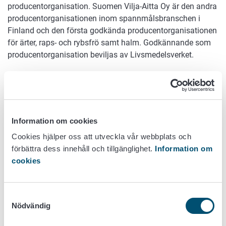
producentorganisation. Suomen Vilja-Aitta Oy är den andra
producentorganisationen inom spannmålsbranschen i
Finland och den första godkända producentorganisationen
för ärter, raps- och rybsfrö samt halm. Godkännande som
producentorganisation beviljas av Livsmedelsverket.
En producentorganisation är en sammanslutning av
jordbruksproducenter som har ansökt om att bli godkända
som producentorganisation. I praktiken är det ett andelslag,
ett aktiebolag eller en förening som bildas av producenter.
Information om cookies
Sammanslutningen blir en producentorganisation när den
skaffar status som producentorganisation.
Cookies hjälper oss att utveckla vår webbplats och
förbättra dess innehåll och tillgänglighet.
Information om
Delägarna i Suomen Vilja-Aitta Oy är jordbrukare i
cookies
Egentliga Finland. Företagets mål är bland annat att
koncentrera delägarproducenternas produktutbud och
utsläppande på marknaden med hjälp av gemensam
Samtyckesval
marknadsföring.
Nödvändig
Inom producentorganisationen kan