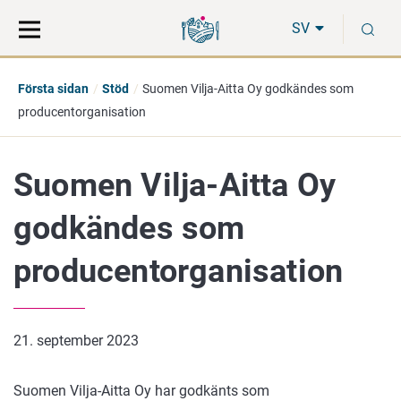
Gå
Sök
S
direkt
på
SV
till
hela
innehåll
webbplatsen
Första sidan
Stöd
Suomen Vilja-Aitta Oy godkändes som
producentorganisation
Suomen Vilja-Aitta Oy
godkändes som
producentorganisation
21. september 2023
Suomen Vilja-Aitta Oy har godkänts som