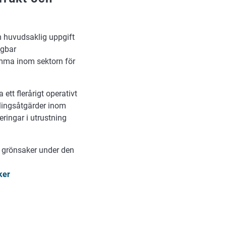
m huvudsaklig uppgift
agbar
mma inom sektorn för
tt flerårigt operativt
klingsåtgärder inom
ringar i utrustning
h grönsaker under den
ker