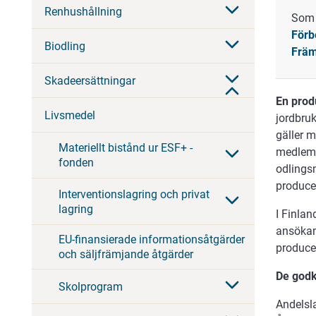
Renhushållning
Som 
Förb
Biodling
Främ
Skadeersättningar
En prod
Livsmedel
jordbru
gäller 
Materiellt bistånd ur ESF+ -
medlemm
fonden
odlings
produce
Interventionslagring och privat
lagring
I Finla
ansökan
EU-finansierade informationsåtgärder
produce
och säljfrämjande åtgärder
De godk
Skolprogram
Andelsl