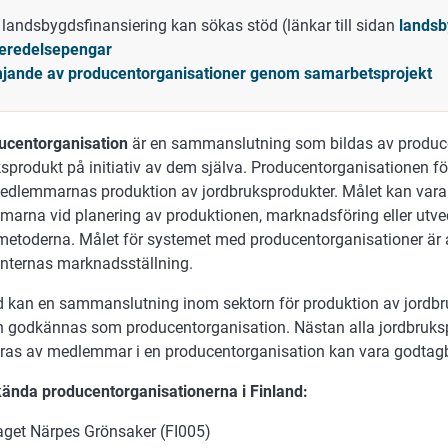
landsbygdsfinansiering kan sökas stöd (länkar till sidan
landsb
eredelsepengar
jande av producentorganisationer genom samarbetsprojekt
ucentorganisation
är en sammanslutning som bildas av produce
ksprodukt på initiativ av dem själva. Producentorganisationen f
medlemmarnas produktion av jordbruksprodukter. Målet kan vara 
arna vid planering av produktionen, marknadsföring eller utve
metoderna. Målet för systemet med producentorganisationer är a
nternas marknadsställning.
nd kan en sammanslutning inom sektorn för produktion av jordb
 godkännas som producentorganisation. Nästan alla jordbruks
ras av medlemmar i en producentorganisation kan vara godtagb
ända producentorganisationerna i Finland:
aget Närpes Grönsaker (FI005)