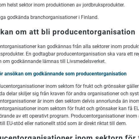
som helst sektor inom produktionen av jordbruksprodukter.
inga godkända branchorganisationer i Finland.
kan om att bli producentorganisation
nt
organisationer kan godkännas från alla sektorer inom produk
ksprodukter. En godtagbar producentorganisation ska vara ett re
 om godkännande lämnas till Livsmedelsverket.
ör ansökan om godkännande som producentorganisation
ucentorganisationer inom sektorn för frukt och grönsaker gäller 
a delar skiljer sig från kraven för andra organisationer och sy
ntorganisationer är inom den sektorn delvis annorlunda än inom
ntorganisationer inom sektorn för frukt och grönsaker kan få EU
rande av ett operativt program. Producentorganisationer inom a
till EU-stöd eller nationellt stöd som är direkt riktat till dem.
ucentorganisationer inom sektorn för 