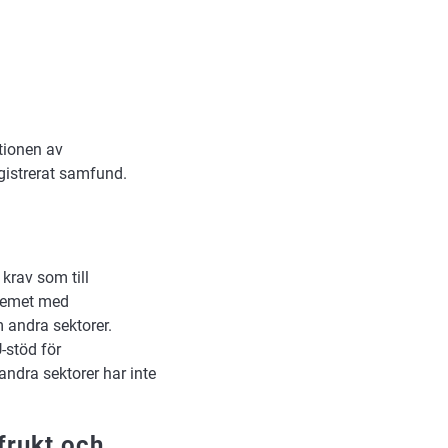
tionen av
gistrerat samfund.
krav som till
stemet med
 andra sektorer.
-stöd för
ndra sektorer har inte
frukt och