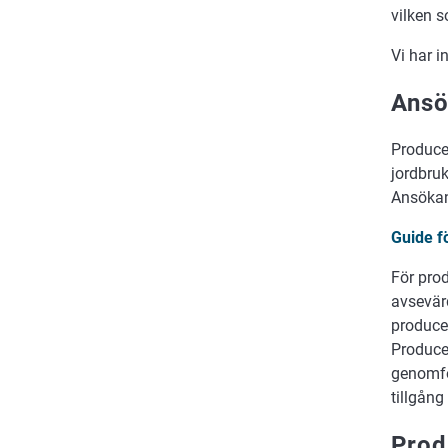
vilken 
Vi har 
Ansö
Produce
jordbru
Ansökan
Guide f
För prod
avsevärd
produce
Produce
genomfö
tillgång 
Prod