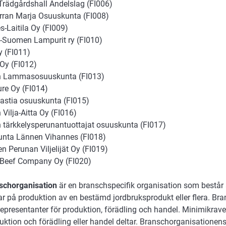
Trädgårdshall Andelslag (FI006)
rran Marja Osuuskunta (FI008)
-Laitila Oy (FI009)
-Suomen Lampurit ry (FI010)
y (FI011)
 Oy (FI012)
 Lammasosuuskunta (FI013)
ure Oy (FI014)
vastia osuuskunta (FI015)
Vilja-Aitta Oy (FI016)
tärkkelysperunantuottajat osuuskunta (FI017)
nta Lännen Vihannes (FI018)
n Perunan Viljelijät Oy (FI019)
 Beef Company Oy (FI020)
schorganisation
är en branschspecifik organisation som består 
ar på produktion av en bestämd jordbruksprodukt eller flera. Br
epresentanter för produktion, förädling och handel. Minimikravet
uktion och förädling eller handel deltar. Branschorganisationen