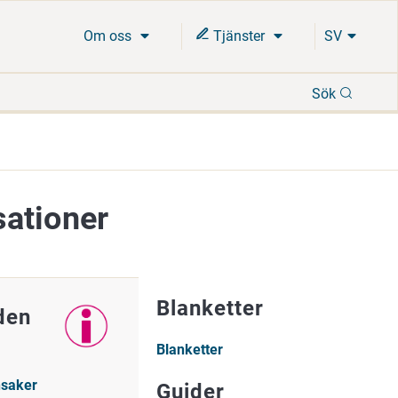
Om oss
Tjänster
SV
Sök
Sök
sationer
Blanketter
den
Blanketter
nsaker
Guider