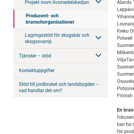
Ålands 
Projekt inom livsmedelskedjan
Leppävi
Producent- och
Vihannes
branschorganisationer
Lounais
Kieku O
Lagringsstöd för skogsbär och
Potwell
skogssvamp
Suomen
Milkent
Tjänster – stöd
ViljaTa
Suomen 
Kontaktuppgifter
Suomen 
Osuusku
Stöd till jordbruket och landsbygden –
Pohjoise
vad handlar det om?
Finnish
En bran
fokuser
kan ha r
för prod