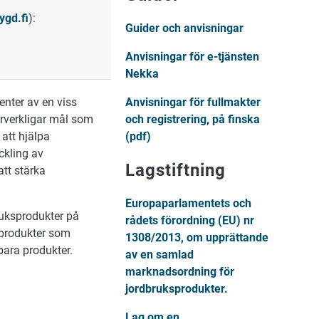
ygd.fi
):
Guider och anvisningar
Anvisningar för e-tjänsten
Nekka
Anvisningar för fullmakter
nter av en viss
och registrering, på finska
örverkligar mål som
(pdf)
att hjälpa
ckling av
Lagstiftning
tt stärka
Europaparlamentets och
ruksprodukter på
rådets förordning (EU) nr
produkter som
1308/2013, om upprättande
ara produkter.
av en samlad
marknadsordning för
jordbruksprodukter.
Lag om en