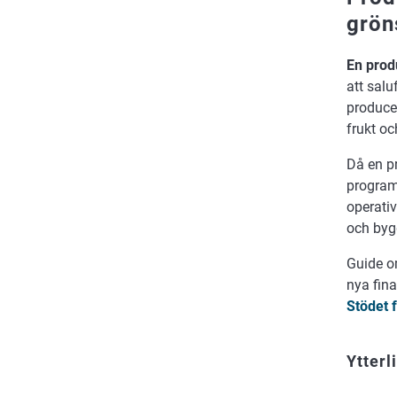
grön
En
prod
att sal
produce
frukt oc
Då en pr
program
operati
och byg
Guide o
nya fin
Stödet 
Ytterl