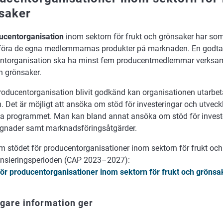
saker
ucentorganisation
inom sektorn för frukt och grönsaker har so
uföra de egna medlemmarnas produkter på marknaden. En godt
ntorganisation ska ha minst fem producentmedlemmar verksa
h grönsaker.
oducentorganisation blivit godkänd kan organisationen utarbeta e
. Det är möjligt att ansöka om stöd för investeringar och utvec
va programmet. Man kan bland annat ansöka om stöd för investe
gnader samt marknadsföringsåtgärder.
m stödet för producentorganisationer inom sektorn för frukt oc
ansieringsperioden (CAP 2023–2027):
för producentorganisationer inom sektorn för frukt och grönsa
igare
information
ger