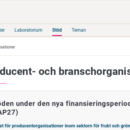
Gå
Sök
direkt
på
till
hela
innehåll
webbplatsen
ter
Laboratorium
Stöd
Teman
sationer
ducent- och branschorgani
öden under den nya finansieringsperio
AP27)
et för producentorganisationer inom sektorn för frukt och grö