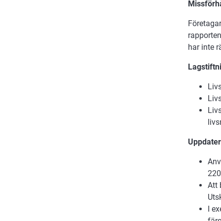
Missförhå
Företagar
rapporten
har inte rä
Lagstiftn
Liv
Liv
Liv
liv
Uppdateri
Anv
220
Att
Utsk
I e
färg