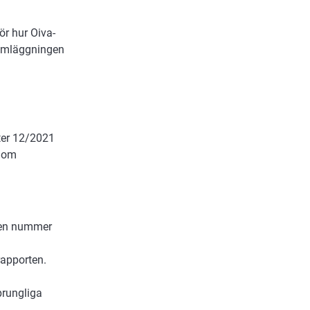
ör hur Oiva-
ramläggningen
fter 12/2021
r om
gen nummer
rapporten.
prungliga