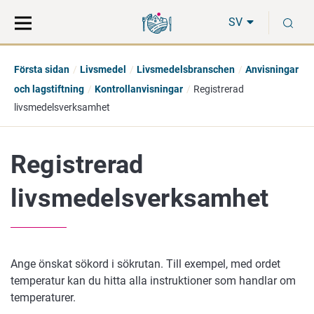
Gå
Sök
S
direkt
på
SV
till
hela
innehåll
webbplatsen
Första sidan
Livsmedel
Livsmedelsbranschen
Anvisningar
och lagstiftning
Kontrollanvisningar
Registrerad
livsmedelsverksamhet
Registrerad
livsmedelsverksamhet
Ange önskat sökord i sökrutan. Till exempel, med ordet
temperatur kan du hitta alla instruktioner som handlar om
temperaturer.