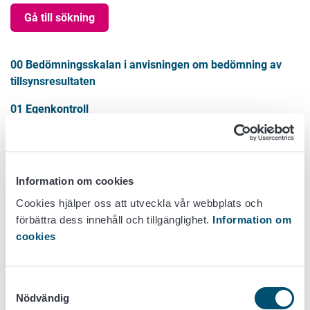
Gå till sökning
00 Bedömningsskalan i anvisningen om bedömning av
tillsynsresultaten
01 Egenkontroll
02 Lokalernas och redskapens lämplighet, tillräcklighet
och underhåll
03 Lokalernas, ytornas och redskapens renhet
Information om cookies
Cookies hjälper oss att utveckla vår webbplats och
04 Personalens arbete och utbildning
förbättra dess innehåll och tillgänglighet.
Information om
05 Livsmedlens produktions- eller hanteringshygien
cookies
06 Kontrollen av livsmedlens temperaturer
Samtyckesval
07 Försäljningen och serveringen
Nödvändig