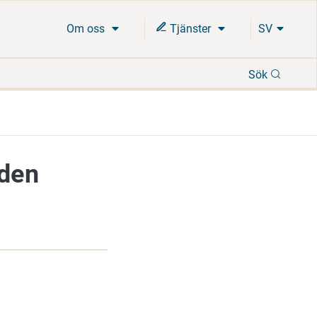
Om oss
Tjänster
SV
Sök
Sök
nden