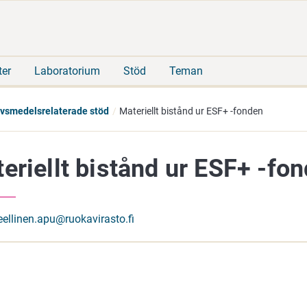
Gå
Sök
direkt
på
till
hela
innehåll
webbplatsen
ter
Laboratorium
Stöd
Teman
livsmedelsrelaterade stöd
Materiellt bistånd ur ESF+ -fonden
eriellt bistånd ur ESF+ -fo
eellinen.apu@ruokavirasto.fi