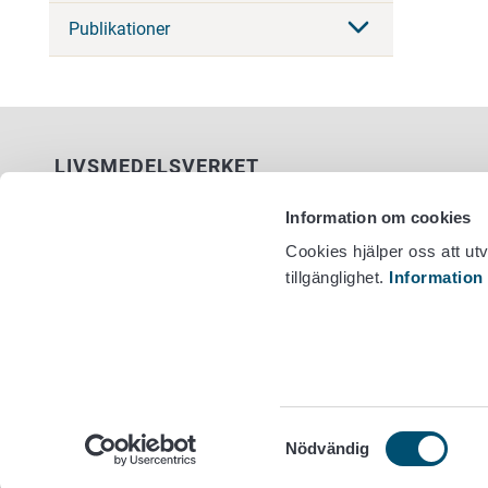
Publikationer
LIVSMEDELSVERKET
PB 100
Information om cookies
00027 LIVSMEDELSVERKET
Cookies hjälper oss att ut
tillgänglighet.
Information
Kontaktuppgifter
Växel +358
Ge respons
Dataskydd
Tillgänglighetsutlåtande
Information om webbplatsen
Cookie inställningar
Samtyckesval
Nödvändig