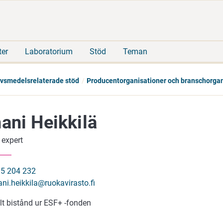
Gå
Sök
direkt
på
till
hela
innehåll
webbplatsen
ter
Laboratorium
Stöd
Teman
livsmedelsrelaterade stöd
Producentorganisationer och branschorgan
ani Heikkilä
 expert
5 204 232
ani.heikkila@ruokavirasto.fi
lt bistånd ur ESF+ -fonden