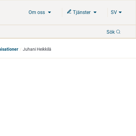
Om oss
Tjänster
SV
Sök
Sök
isationer
Juhani Heikkilä