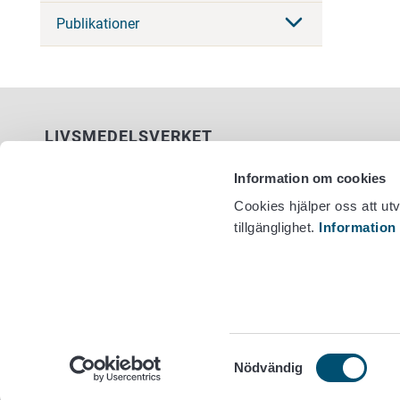
Publikationer
LIVSMEDELSVERKET
PB 100
Information om cookies
00027 LIVSMEDELSVERKET
Cookies hjälper oss att ut
tillgänglighet.
Information
Kontaktuppgifter
Växel +358
Ge respons
Dataskydd
Tillgänglighetsutlåtande
Information om webbplatsen
Cookie inställningar
Samtyckesval
Nödvändig