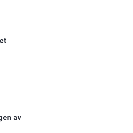
et
gen av