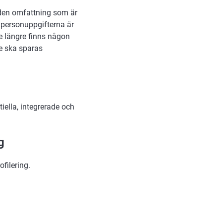
i den omfattning som är
ka personuppgifterna är
te längre finns någon
de ska sparas
iella, integrerade och
g
filering.