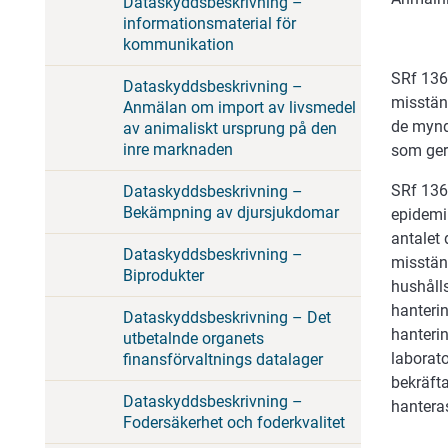
Dataskyddsbeskrivning –
informationsmaterial för
kommunikation
SRf 136
Dataskyddsbeskrivning –
misstän
Anmälan om import av livsmedel
de mynd
av animaliskt ursprung på den
inre marknaden
som ger 
SRf 136
Dataskyddsbeskrivning –
Bekämpning av djursjukdomar
epidemi
antalet
Dataskyddsbeskrivning –
misstänk
Biprodukter
hushålls
hanterin
Dataskyddsbeskrivning – Det
hanteri
utbetalnde organets
laborato
finansförvaltnings datalager
bekräft
Dataskyddsbeskrivning –
hantera
Fodersäkerhet och foderkvalitet