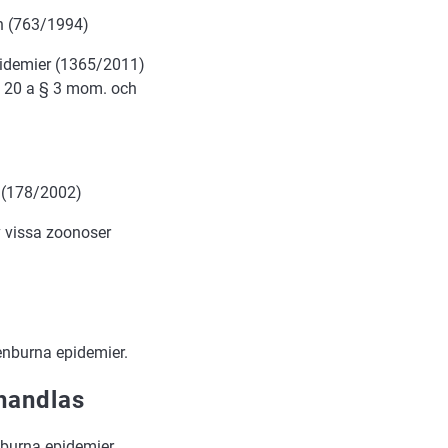
n (763/1994)
pidemier (1365/2011)
t 20 a § 3 mom. och
t (178/2002)
 vissa zoonoser
enburna epidemier.
ehandlas
burna epidemier.