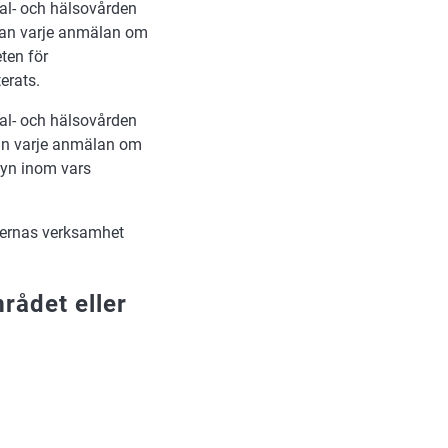
cial- och hälsovården
 kan varje anmälan om
ten för
erats.
cial- och hälsovården
kan varje anmälan om
syn inom vars
ternas verksamhet
rådet eller