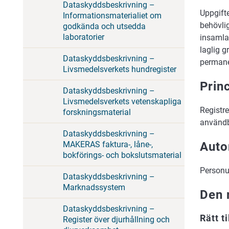
Dataskyddsbeskrivning –
Uppgifte
Informationsmaterialiet om
behövlig
godkända och utsedda
laboratorier
insamlad
laglig g
Dataskyddsbeskrivning –
permane
Livsmedelsverkets hundregister
Prin
Dataskyddsbeskrivning –
Livsmedelsverkets vetenskapliga
Registre
forskningsmaterial
användb
Dataskyddsbeskrivning –
MAKERAS faktura-, låne-,
Auto
bokförings- och bokslutsmaterial
Personup
Dataskyddsbeskrivning –
Marknadssystem
Den 
Dataskyddsbeskrivning –
Rätt t
Register över djurhållning och