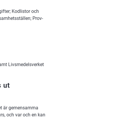
fter; Kodlistor och
ksamhetsställen; Prov-
amt Livsmedelsverket
 ut
ket är gemensamma
rs, och var och en kan