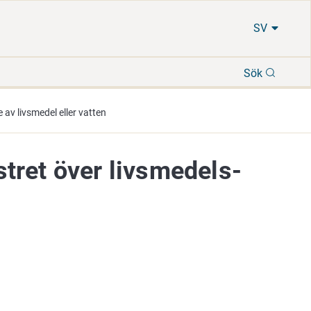
SV
Sök
Sök
av livsmedel eller vatten
tret över livsmedels-