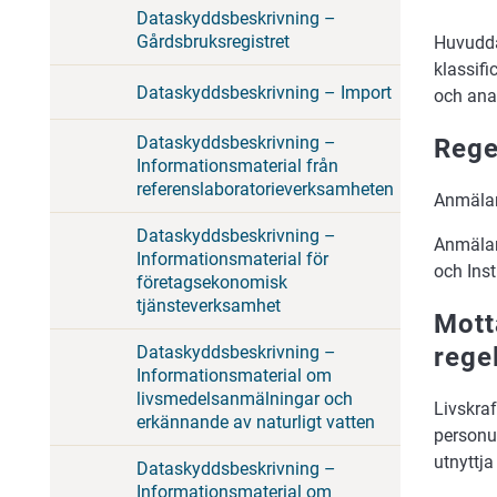
Dataskyddsbeskrivning –
Gårdsbruksregistret
Huvudda
klassifi
Dataskyddsbeskrivning – Import
och anal
Dataskyddsbeskrivning –
Rege
Informationsmaterial från
referenslaboratorieverksamheten
Anmälan
Dataskyddsbeskrivning –
Anmälan
Informationsmaterial för
och Inst
företagsekonomisk
tjänsteverksamhet
Mott
rege
Dataskyddsbeskrivning –
Informationsmaterial om
livsmedelsanmälningar och
Livskra
erkännande av naturligt vatten
personu
utnyttja
Dataskyddsbeskrivning –
Informationsmaterial om