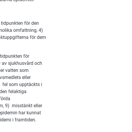
tidpunkten för den
nolika omfattning, 4)
aktuppgifterna för dem
tidpunkten för
v av sjukhusvård och
ler vatten som
vsmedlets eller
) fel som upptäckts i
den felaktiga
förda
m, 9) misstänkt eller
 epidemin har kunnat
idemi i framtiden.