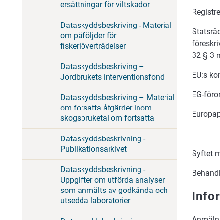
ersättningar för viltskador
Registr
Dataskyddsbeskriving - Material
Statsrå
om påföljder för
föreskr
fiskeriöverträdelser
32 § 3 
Dataskyddsbeskriving –
EU:s ko
Jordbrukets interventionsfond
EG-föro
Dataskyddsbeskriving – Material
om forsatta åtgärder inom
Europap
skogsbruketal om fortsatta
Dataskyddsbeskrivning -
Publikationsarkivet
Syftet 
Dataskyddsbeskrivning -
Behandl
Uppgifter om utförda analyser
som anmälts av godkända och
Info
utsedda laboratorier
Anmälni