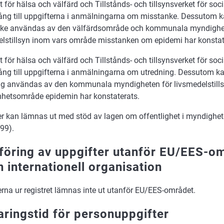
et för hälsa och välfärd och Tillstånds- och tillsynsverket för so
lgång till uppgifterna i anmälningarna om misstanke. Dessutom
ke användas av den välfärdsområde och kommunala myndighe
elstillsyn inom vars område misstanken om epidemi har konstat
et för hälsa och välfärd och Tillstånds- och tillsynsverket för so
lgång till uppgifterna i anmälningarna om utredning. Dessutom 
ng användas av den kommunala myndigheten för livsmedelstill
hetsområde epidemin har konstaterats.
er kan lämnas ut med stöd av lagen om offentlighet i myndighe
99).
föring av uppgifter utanför EU/EES-om
en internationell organisation
rna ur registret lämnas inte ut utanför EU/EES-området.
aringstid för personuppgifter