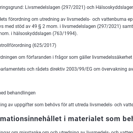
eringsgrund: Livsmedelslagen (297/2021) och Hälsoskyddslage
dets förordning om utredning av livsmedels- och vattenburna e
ivs med stöd av 49 § 2 mom. i livsmedelslagen (297/2021) sam
mom. i hälsoskyddslagen (763/1994).
ntrollförordning (625/2017)
rdningen om förfaranden i frågor som gäller livsmedelssäkerhe
arlamentets och rådets direktiv 2003/99/EG om övervakning av
med behandlingen
ing av uppgifter som behövs för att utreda livsmedels- och vatt
rmationsinnehållet i materialet som b
ngar om misstanke om och utredning av livsmedels- och vatten