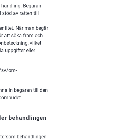
 handling. Begäran
töd av rätten till
entitet. När man begär
r att söka fram och
nbeteckning, vilket
a uppgifter eller
i/sv/om-
mna in begäran till den
ddsombudet
ller behandlingen
 eftersom behandlingen