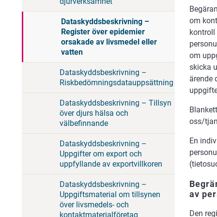
djurverksamhet
Begäran
om kontr
Dataskyddsbeskrivning –
Register över epidemier
kontrol
orsakade av livsmedel eller
personup
vatten
om uppg
skicka u
Dataskyddsbeskrivning –
ärende d
Riskbedömningsdatauppsättning
uppgifte
Dataskyddsbeskrivning – Tillsyn
Blanket
över djurs hälsa och
oss/tja
välbefinnande
En indiv
Dataskyddsbeskrivning –
personu
Uppgifter om export och
(tietos
uppfyllande av exportvillkoren
Begrän
Dataskyddsbeskrivning –
av per
Uppgiftsmaterial om tillsynen
över livsmedels- och
Den regi
kontaktmaterialföretag