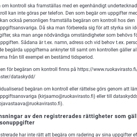
 om kontroll ska framställas med en egenhändigt undertecknad
oll kan inte göras per telefon. Den som begär om uppgifter med s
l kan också personligen framställa begäran om kontroll hos den
pgiftsansvariga. Då ska man förbereda sig för att styrka sin id
ifter, ska man ange nödvändiga omständigheter som behövs fö
ppgiften. Sådana är t.ex. namn, adress och vid behov t.ex. perso
e begärda uppgifterna anknyter till samt om kontrollen gäller all
rna från till exempel en bestämd tidsperiod.
ten för begäran om kontroll finns på https://www.ruokavirasto.f
nster/dataskydd/
idualiserad begäran om kontroll eller rättelse görs genom att lä
ppgiftsansvariga (kirjaamo@ruokavirasto.fi) eller till datasky
uojavastaava@ruokavirasto.fi).
sningar av den registrerades rättigheter som gä
sonuppgifter
strerade har inte rätt att begära om radering av sina uppgifter