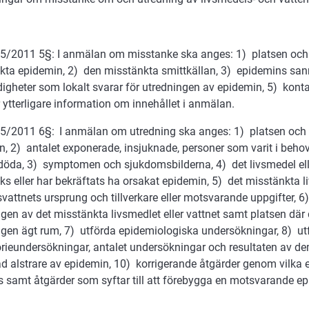
5/2011 5§: I anmälan om misstanke ska anges: 1) platsen och 
kta epidemin, 2) den misstänkta smittkällan, 3) epidemins san
igheter som lokalt svarar för utredningen av epidemin, 5) kont
ytterligare information om innehållet i anmälan.
5/2011 6§: I anmälan om utredning ska anges: 1) platsen och 
n, 2) antalet exponerade, insjuknade, personer som varit i beho
 döda, 3) symptomen och sjukdomsbilderna, 4) det livsmedel el
s eller har bekräftats ha orsakat epidemin, 5) det misstänkta li
vattnets ursprung och tillverkare eller motsvarande uppgifter, 6
gen av det misstänkta livsmedlet eller vattnet samt platsen där 
ngen ägt rum, 7) utförda epidemiologiska undersökningar, 8) ut
rieundersökningar, antalet undersökningar och resultaten av de
ad alstrare av epidemin, 10) korrigerande åtgärder genom vilka
s samt åtgärder som syftar till att förebygga en motsvarande ep