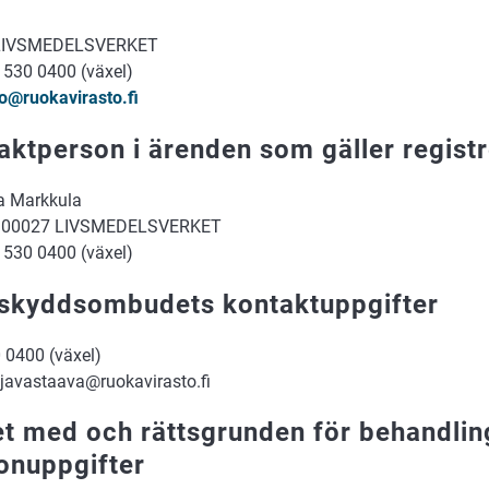
LIVSMEDELSVERKET
 530 0400 (växel)
o@ruokavirasto.fi
aktperson i ärenden som gäller registr
a Markkula
, 00027 LIVSMEDELSVERKET
 530 0400 (växel)
skyddsombudets kontaktuppgifter
 0400 (växel)
ojavastaava@ruokavirasto.fi
et med och rättsgrunden för behandlin
onuppgifter