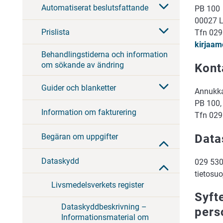
Automatiserat beslutsfattande
PB 100
00027 
Prislista
Tfn 029
kirjaam
Behandlingstiderna och information
om sökande av ändring
Kont
Guider och blanketter
Annukk
PB 100
Information om fakturering
Tfn 029
Begäran om uppgifter
Data
Dataskydd
029 530
tietosu
Livsmedelsverkets register
Syft
Dataskyddbeskrivning –
pers
Informationsmaterial om