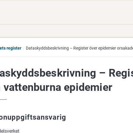
Gå
Sök
direkt
på
till
hela
innehåll
webbplatsen
ts register
Dataskyddsbeskrivning – Register över epidemier orsakade 
askyddsbeskrivning – Regis
 vattenburna epidemier
onuppgiftsansvarig
elsverket