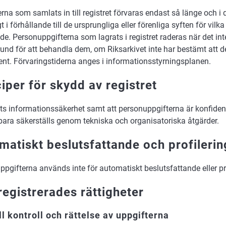
rna som samlats in till registret förvaras endast så länge och 
t i förhållande till de ursprungliga eller förenliga syften för vil
e. Personuppgifterna som lagrats i registret raderas när det in
rund för att behandla dem, om Riksarkivet inte har bestämt att 
nt. Förvaringstiderna anges i informationsstyrningsplanen.
ciper för skydd av registret
ts informationssäkerhet samt att personuppgifterna är konfident
ara säkerställs genom tekniska och organisatoriska åtgärder.
matiskt beslutsfattande och profilerin
pgifterna används inte för automatiskt beslutsfattande eller pro
registrerades rättigheter
ill kontroll och rättelse av uppgifterna