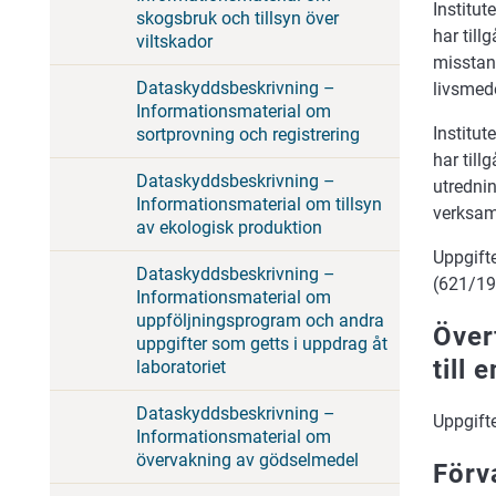
Institut
skogsbruk och tillsyn över
har til
viltskador
misstan
Dataskyddsbeskrivning –
livsmed
Informationsmaterial om
Institut
sortprovning och registrering
har til
Dataskyddsbeskrivning –
utredni
Informationsmaterial om tillsyn
verksam
av ekologisk produktion
Uppgift
Dataskyddsbeskrivning –
(621/19
Informationsmaterial om
uppföljningsprogram och andra
Över
uppgifter som getts i uppdrag åt
till 
laboratoriet
Dataskyddsbeskrivning –
Uppgifte
Informationsmaterial om
övervakning av gödselmedel
Förv