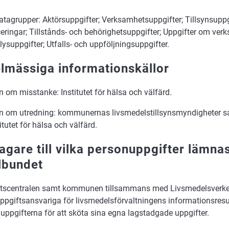
tagrupper: Aktörsuppgifter; Verksamhetsuppgifter; Tillsynsuppgi
ceringar; Tillstånds- och behörighetsuppgifter; Uppgifter om ver
ysuppgifter; Utfalls- och uppföljningsuppgifter.
lmässiga informationskällor
 om misstanke: Institutet för hälsa och välfärd.
 om utredning: kommunernas livsmedelstillsynsmyndigheter s
itutet för hälsa och välfärd.
agare till vilka personuppgifter lämnas
lbundet
ftscentralen samt kommunen tillsammans med Livsmedelsver
ppgiftsansvariga för livsmedelsförvaltningens informationsresu
 uppgifterna för att sköta sina egna lagstadgade uppgifter.