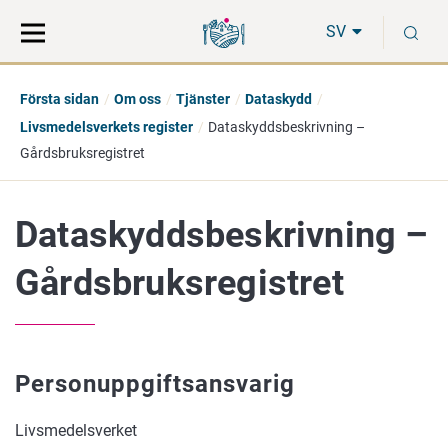
Gå
Sök
S
direkt
på
SV
till
hela
innehåll
webbplatsen
Första sidan
Om oss
Tjänster
Dataskydd
Livsmedelsverkets register
Dataskyddsbeskrivning –
Gårdsbruksregistret
Dataskyddsbeskrivning –
Gårdsbruksregistret
Personuppgiftsansvarig
Livsmedelsverket