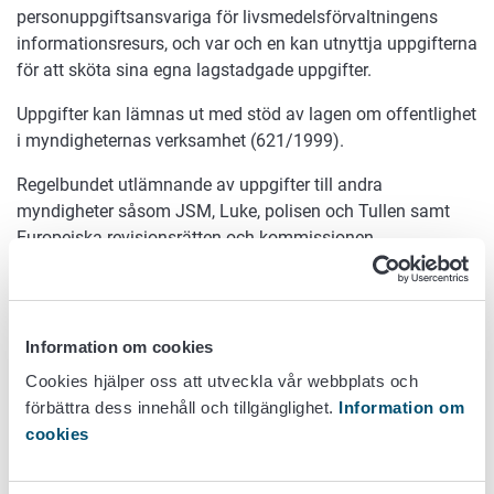
personuppgiftsansvariga för livsmedelsförvaltningens
informationsresurs, och var och en kan utnyttja uppgifterna
för att sköta sina egna lagstadgade uppgifter.
Uppgifter kan lämnas ut med stöd av lagen om offentlighet
i myndigheternas verksamhet (621/1999).
Regelbundet utlämnande av uppgifter till andra
myndigheter såsom JSM, Luke, polisen och Tullen samt
Europeiska revisionsrätten och kommissionen.
Överföring av uppgifter utanför
EU/EES-området eller till en
Information om cookies
internationell organisation
Cookies hjälper oss att utveckla vår webbplats och
Uppgifterna ur registret lämnas inte ut utanför EU/EES-
förbättra dess innehåll och tillgänglighet.
Information om
området.
cookies
Förvaringstid för personuppgifter