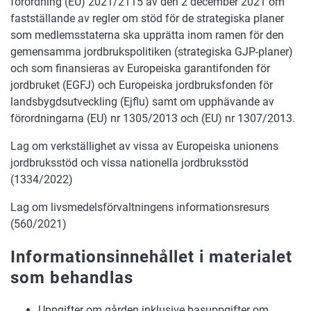
förordning (EU) 2021/2115 av den 2 december 2021 om
fastställande av regler om stöd för de strategiska planer
som medlemsstaterna ska upprätta inom ramen för den
gemensamma jordbrukspolitiken (strategiska GJP-planer)
och som finansieras av Europeiska garantifonden för
jordbruket (EGFJ) och Europeiska jordbruksfonden för
landsbygdsutveckling (Ejflu) samt om upphävande av
förordningarna (EU) nr 1305/2013 och (EU) nr 1307/2013.
Lag om verkställighet av vissa av Europeiska unionens
jordbruksstöd och vissa nationella jordbruksstöd
(1334/2022)
Lag om livsmedelsförvaltningens informationsresurs
(560/2021)
Informationsinnehållet i materialet
som behandlas
Uppgifter om gården inklusive basuppgifter om