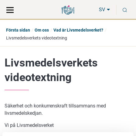
Gå
Sök
S
direkt
på
SV
till
hela
innehåll
webbplatsen
Första sidan
Om oss
Vad är Livsmedelsverket?
Livsmedelsverkets videotextning
Livsmedelsverkets
videotextning
Säkerhet och konkurrenskraft tillsammans med
livsmedelskedjan.
Vi på Livsmedelsverket