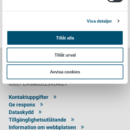
Ansvarsfull mat – ett gott liv.
Visa detaljer
Sidan har senast uppdaterats 21.6.2021
Tillåt alla
Tillåt urval
LIVSMEDELSVERKET
Avvisa cookies
PB 100
00027 LIVSMEDELSVERKET
Kontaktuppgifter
Ge respons
Dataskydd
Tillgänglighetsutlåtande
Information om webbplatsen