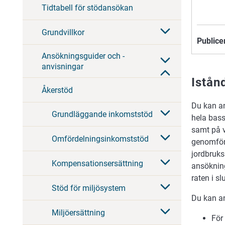
Tidtabell för stödansökan
Grundvillkor
Publice
Ansökningsguider och -
anvisningar
Istån
Åkerstöd
Du kan an
Grundläggande inkomststöd
hela bass
samt på v
Omfördelningsinkomststöd
genomföran
jordbruks
Kompensationsersättning
ansökning
raten i sl
Stöd för miljösystem
Du kan a
Miljöersättning
För