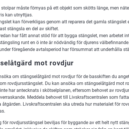
a stolpar måste förnyas på ett objekt som skötts länge, men näte
is kan utnyttjas.
ngslet kan förverkligas genom att reparera det gamla stängslet 
ast stängsla en del av skiftet.
redan har fått annat stöd för att bygga stängslet, men arbetet int
stängsling runt en ö inte är nödvändig för djurens välbefinnande
under föregående avtalsperiod har försummat att underhålla stä
selåtgärd mot rovdjur
söka om stängselåtgärd mot rovdjur för de basskiften du angett
nom rovdjursstängslet. Du kan ansöka om stängselåtgärd mot r
inte har antecknats i skötselplanen, eftersom behovet av rovdju
rraskande. Meddela behovet till Livskraftscentralen som fatta
åtgärden. Livskraftscentralen ska utreda hur materialet för rov
as.
g för rovdjursstängsel beviljas för byggande av ett helt nytt stä