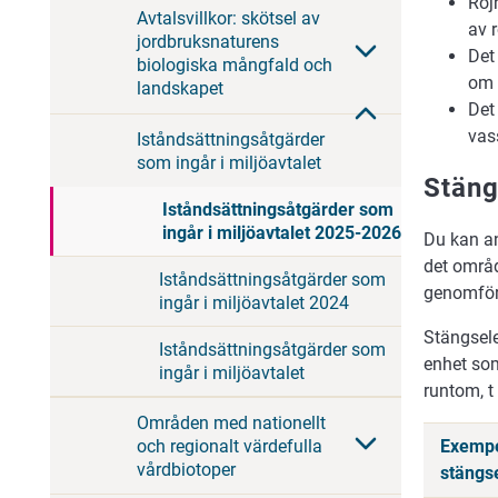
Röj
Avtalsvillkor: skötsel av
av 
jordbruksnaturens
Det
biologiska mångfald och
om 
landskapet
Det
vass
Iståndsättningsåtgärder
som ingår i miljöavtalet
Stäng
Iståndsättningsåtgärder som
ingår i miljöavtalet 2025-2026
Du kan an
det områd
Iståndsättningsåtgärder som
genomföra
ingår i miljöavtalet 2024
Stängsele
Iståndsättningsåtgärder som
enhet som
ingår i miljöavtalet
runtom, t
Områden med nationellt
och regionalt värdefulla
Exempe
vårdbiotoper
stängs