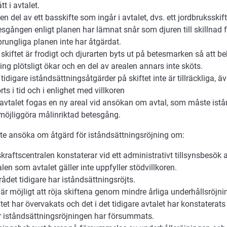
tt i avtalet.
en del av ett basskifte som ingår i avtalet, dvs. ett jordbruksskif
esgången enligt planen har lämnat snår som djuren till skillnad 
prungliga planen inte har åtgärdat.
skiftet är frodigt och djurarten byts ut på betesmarken så att b
ning plötsligt ökar och en del av arealen annars inte sköts.
tidigare iståndsättningsåtgärder på skiftet inte är tillräckliga, 
rts i tid och i enlighet med villkoren
l avtalet fogas en ny areal vid ansökan om avtal, som måste istå
 möjliggöra målinriktad betesgång.
te ansöka om åtgärd för iståndsättningsröjning om:
skraftscentralen konstaterar vid ett administrativt tillsynsbesök 
len som avtalet gäller inte uppfyller stödvillkoren.
ådet tidigare har iståndsättningsröjts.
 är möjligt att röja skiftena genom mindre årliga underhållsröjni
tet har övervakats och det i det tidigare avtalet har konstaterats 
er iståndsättningsröjningen har försummats.