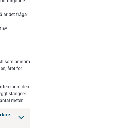
 borttagande
å är det fråga
r av
och som är inom
n, året för
kiften inom den
yggt stängsel
 antal meter.
rtare