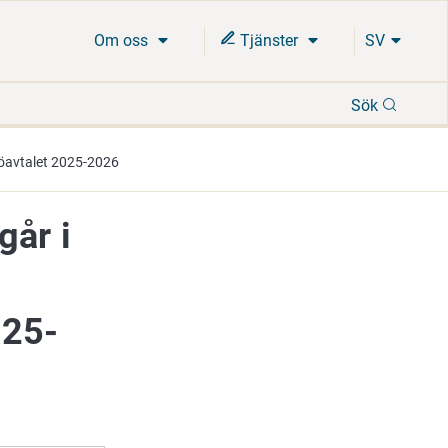
Om oss
Tjänster
SV
Sök
Sök
jöavtalet 2025-2026
går i
025-