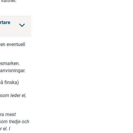
 vattnet.
rtare
 en eventuell
tesmarken.
 anvisningar.
å finska)
 som leder el,
ara mest
som tredje och
 el. I