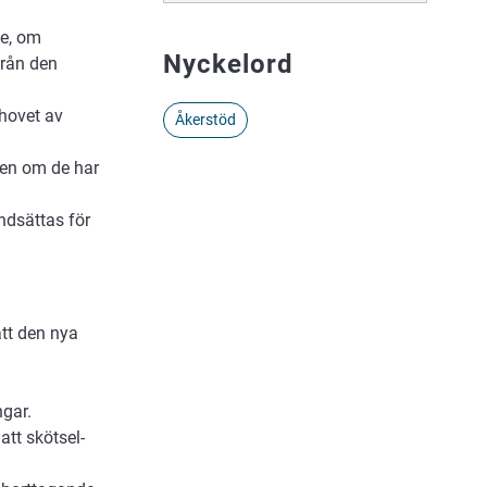
te, om
Nyckelord
från den
ehovet av
Åkerstöd
även om de har
ndsättas för
att den nya
ngar.
att skötsel-