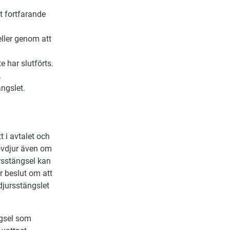
t fortfarande
eller genom att
e har slutförts.
.
ngslet.
 i avtalet och
ovdjur även om
rsstängsel kan
r beslut om att
djursstängslet
ngsel som