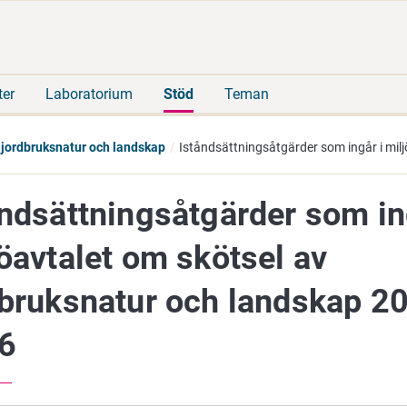
Gå
Sök
direkt
på
till
hela
innehåll
webbplatsen
ter
Laboratorium
Stöd
Teman
 jordbruksnatur och landskap
Iståndsättningsåtgärder som ingår i mil
ndsättningsåtgärder som in
öavtalet om skötsel av
dbruksnatur och landskap 2
6