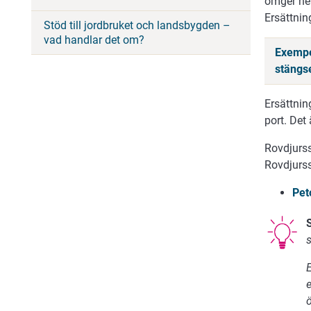
omger hel
Ersättnin
Stöd till jordbruket och landsbygden –
vad handlar det om?
Exempe
stängs
Ersättnin
port. Det
Rovdjurss
Rovdjurss
Pet
s
ö