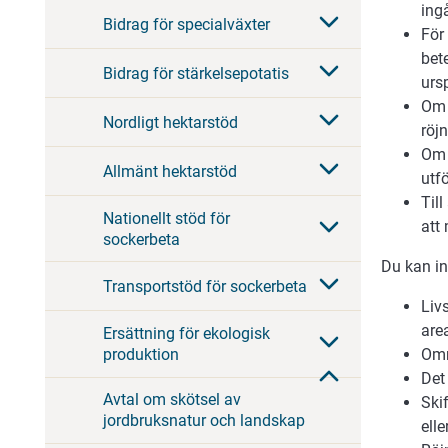
ingå
Bidrag för specialväxter
För 
bet
Bidrag för stärkelsepotatis
urs
Om 
Nordligt hektarstöd
röj
Om 
Allmänt hektarstöd
utfö
Til
Nationellt stöd för
att
sockerbeta
Du kan in
Transportstöd för sockerbeta
Liv
area
Ersättning för ekologisk
Omr
produktion
Det
Avtal om skötsel av
Skif
jordbruksnatur och landskap
ell