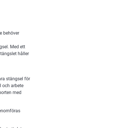
te behöver
gsel. Med ett
stängslet håller
ara stängsel för
l och arbete
 porten med
 genomföras