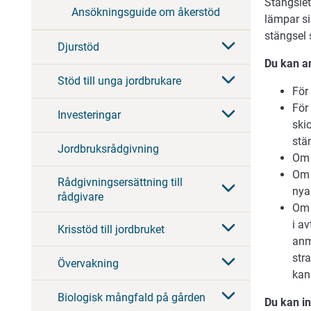
Stängslet
Ansökningsguide om åkerstöd
lämpar si
stängsel 
Djurstöd
Du kan a
Stöd till unga jordbrukare
För
För
Investeringar
ski
stä
Jordbruksrådgivning
Om 
Om 
Rådgivningsersättning till
nya
rådgivare
Om 
i a
Krisstöd till jordbruket
anm
str
Övervakning
kan
Biologisk mångfald på gården
Du kan i