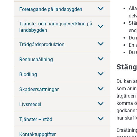
All
Företagande på landsbygden
delv
Stä
Tjänster och näringsutveckling på
landsbygden
end
Du 
Trädgårdsproduktion
En 
Du 
Renhushållning
Stäng
Biodling
Du kan an
som är i
Skadeersättningar
åtgärden 
komma öve
Livsmedel
godkänna 
har skaff
Tjänster – stöd
Ersättnin
Kontaktuppgifter