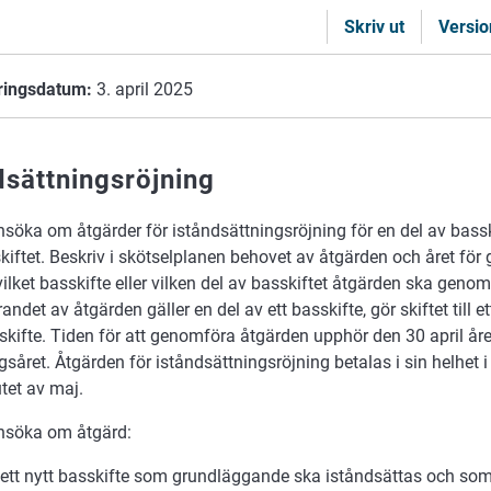
Skriv ut
Versio
ringsdatum:
3. april 2025
dsättningsröjning
söka om åtgärder för iståndsättningsröjning för en del av basskif
kiftet. Beskriv i skötselplanen behovet av åtgärden och året fö
ilket basskifte eller vilken del av basskiftet åtgärden ska geno
det av åtgärden gäller en del av ett basskifte, gör skiftet till e
skifte. Tiden för att genomföra åtgärden upphör den 30 april åre
såret. Åtgärden för iståndsättningsröjning betalas i sin helhet 
utet av maj.
nsöka om åtgärd:
 ett nytt basskifte som grundläggande ska iståndsättas och som