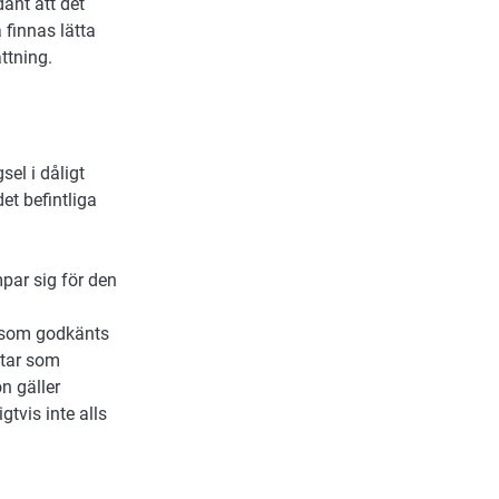
ant att det
 finnas lätta
ttning.
sel i dåligt
et befintliga
mpar sig för den
en som godkänts
ktar som
n gäller
tvis inte alls