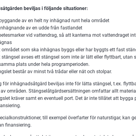
åtgärden beviljas i följande situationer:
 byggande av en helt ny inhägnad runt hela området
 inhägnande av en udde från fastlandet
betesmarker vid vattendrag, så att kanterna mot vattendraget in
ägnas
t området som ska inhägnas byggs eller har byggts ett fast stän
 stängsel avses ett stängsel som inte är lätt eller flyttbart, utan 
samma plats under hela programperioden.
gslet består av minst två trådar eller nät och stolpar.
 för inhägnadsåtgärd beviljas inte för lätta stängsel, t.ex. flyttb
 av områden. Stängselåtgärdsersättningen omfattar allt materia
slet kräver samt en eventuell port. Det är inte tillåtet att bygga
ansiering.
ecialkonstruktioner, till exempel överfarter för naturstigar, kan
 finansiering.