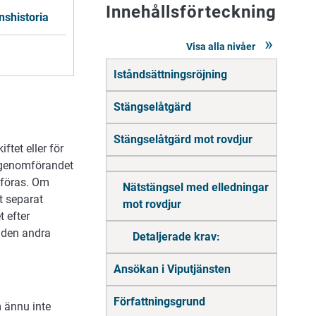
Innehållsförteckning
nshistoria
Visa alla nivåer
Gå
Iståndsättningsröjning
direkt
till
innehåll
Stängselåtgärd
Stängselåtgärd mot rovdjur
tet eller för
r genomförandet
mföras. Om
Nätstängsel med elledningar
tt separat
mot rovdjur
t efter
i den andra
Detaljerade krav:
Ansökan i Viputjänsten
Författningsgrund
 ännu inte