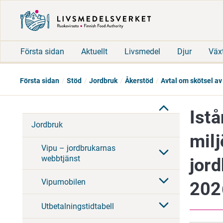
Första sidan
Aktuellt
Livsmedel
Djur
Väx
Första sidan
Stöd
Jordbruk
Åkerstöd
Avtal om skötsel av
Istå
Jordbruk
milj
Vipu – jordbrukarnas
webbtjänst
jor
Vipumobilen
202
Utbetalningstidtabell