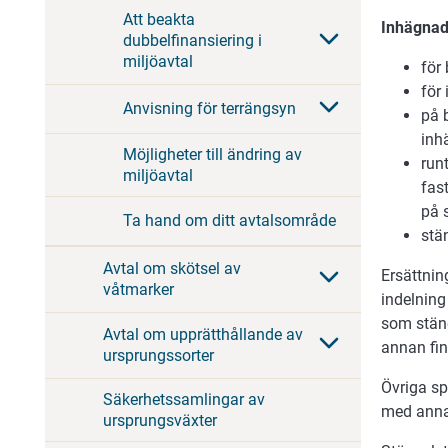
Att beakta
Inhägnads
dubbelfinansiering i
miljöavtal
för
för
Anvisning för terrängsyn
på 
inh
Möjligheter till ändring av
run
miljöavtal
fast
på 
Ta hand om ditt avtalsområde
stän
Avtal om skötsel av
Ersättning
våtmarker
indelning
som stäng
Avtal om upprätthållande av
annan fin
ursprungssorter
Övriga sp
Säkerhetssamlingar av
med annan
ursprungsväxter