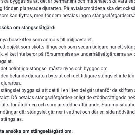
 ska byggas så att det är permanent och materialet ska vara såd
g för den planerade djurarten. På avtalsområdena ska det också
som kan flyttas, men för dem betalas ingen stängselåtgärdsersä
nsöka om stängselåtgärd:
 nya basskiften som anmäls till miljöavtalet.
 ett objekt som skötts länge och som sedan tidigare har ett stäng
ck, vilket inte beror på försummelse av underhållsåtgärderna av d
ngslet.
det befintliga stängsel måste rivas och byggas om.
den betande djurarten byts ut och det tidigare stängslet inte lä
 djurarten.
stängslet byggs så att det till en liten del går utanför de skift
vtalet. Då betalas stängselåtgärden enligt de stödberättigade he
älts för åtgärden och som är stödberättigande. Samma situatio
andängar där stängslet går ner i vattnet och där en sida nödvändig
 stängslas.
nte ansöka om stängselåtgärd om: