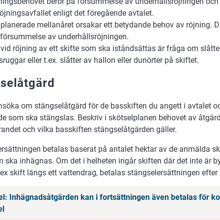
ningsbehovet beror på försummelse av underhållsröjningen och
röjningsavfallet enligt det föregående avtalet.
 planerade mellanåret orsakar ett betydande behov av röjning. D
försummelse av underhållsröjningen.
 vid röjning av ett skifte som ska iståndsättas är fråga om slåtte
ruggar eller t.ex. slåtter av hallon eller dunörter på skiftet.
selåtgärd
söka om stängselåtgärd för de basskiften du angett i avtalet 
e som ska stängslas. Beskriv i skötselplanen behovet av åtgärde
ndet och vilka basskiften stängselåtgärden gäller.
rsättningen betalas baserat på antalet hektar av de anmälda s
 ska inhägnas. Om det i helheten ingår skiften där det inte är b
 ex skift längs ett vattendrag, betalas stängselersättningen efter
l: Inhägnadsåtgärden kan i fortsättningen även betalas för ko
el