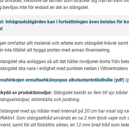
a området, inklusive de skiften som sträcker sig från en kant till
g beviljas inte för endast en del av stängslet.
l: Inhägnadsåtgärden kan i fortsättningen även betalas för ko
el
gen omfattar allt material och arbete som stängslet kräver samt
 är inte tillåtet att bygga porten med annan finansiering.
tängslet ska anläggas så att det håller rovdjuren borta från be
tängslet ska vara i enlighet med punkten nedan i Viltcentralens
ovahinkojen ennaltaehkäisyopas alkutuotantotilallisille (pdf)
(p
Skydd av produktionsdjur
:
Stängslet består av fem till sju trådar
tängselstolpar, strömkälla och jordning.
Elstängsel med sju trådar med intervall på 20 cm har visat sig v
effektivt. Som stängseltråd används en ca 2 mm tjock vajer och 
verst, samt för att förbättra sikten, en 12 mm bred tråd som leder