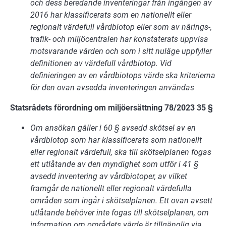
och dess beredande inventeringar från ingången av
2016 har klassificerats som en nationellt eller
regionalt värdefull vårdbiotop eller som av närings-,
trafik- och miljöcentralen har konstaterats uppvisa
motsvarande värden och som i sitt nuläge uppfyller
definitionen av värdefull vårdbiotop. Vid
definieringen av en vårdbiotops värde ska kriterierna
för den ovan avsedda inventeringen användas
Statsrådets förordning om miljöersättning 78/2023 35 §
Om ansökan gäller i 60 § avsedd skötsel av en
vårdbiotop som har klassificerats som nationellt
eller regionalt värdefull, ska till skötselplanen fogas
ett utlåtande av den myndighet som utför i 41 §
avsedd inventering av vårdbiotoper, av vilket
framgår de nationellt eller regionalt värdefulla
områden som ingår i skötselplanen. Ett ovan avsett
utlåtande behöver inte fogas till skötselplanen, om
information om områdets värde är tillgänglig via