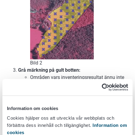
Bild 2
Grå märkning på gult botten:
Områden vars inventeringsresultat ännu inte
finns på kartnivå, men som kan vara nationellt
eller regionalt värdefulla områden (Bild 3). Be
NTM-centralen om ett utlåtande för att
kontrollera om området är regionalt och
Information om cookies
nationellt värdefullt. Bifoga utlåtandet till din
Cookies hjälper oss att utveckla vår webbplats och
avtalsansökan.
förbättra dess innehåll och tillgänglighet.
Information om
cookies