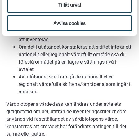
Har området särskilda art- eller
Tillåt urval
naturtypsobservationer som ska beaktas när man
utarbetar skötselplanen och skötselåtgärderna
Avvisa cookies
I fråga om nya områden eller områden som inte
inventerats konstateras i utlåtandet när de kommer
att inventeras.
Om det i utlåtandet konstateras att skiftet inte är ett
nationellt eller regionalt värdefullt område ska du
föreslå området på en lägre ersättningsnivå i
avtalet.
Av utlåtandet ska framgå de nationellt eller
regionalt värdefulla skiftena/områdena som ingår i
ansökan.
Vårdbiotopens värdeklass kan ändras under avtalets
giltighetstid om det, utifrån de inventeringskriterier som
används vid fastställandet av vårdbiotopens värde,
konstateras att området har förändrats antingen till det
sämre eller bättre.