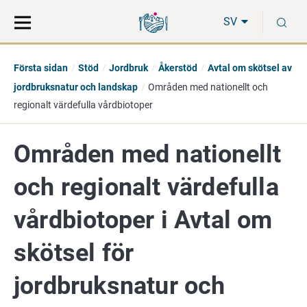
Gå
Sök
S
direkt
på
SV
till
hela
innehåll
webbplatsen
Första sidan
Stöd
Jordbruk
Åkerstöd
Avtal om skötsel av
jordbruksnatur och landskap
Områden med nationellt och
regionalt värdefulla vårdbiotoper
Områden med nationellt
och regionalt värdefulla
vårdbiotoper i Avtal om
skötsel för
jordbruksnatur och