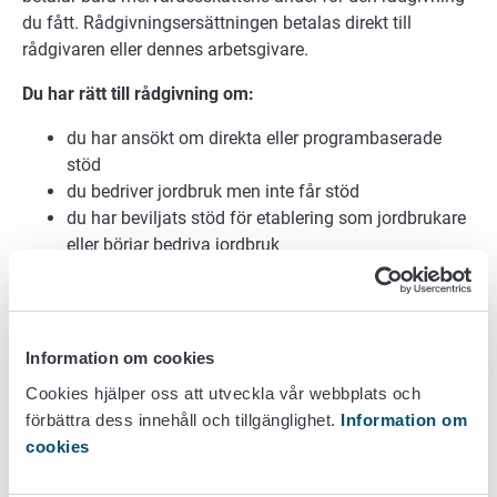
du fått. Rådgivningsersättningen betalas direkt till
rådgivaren eller dennes arbetsgivare.
Du har rätt till rådgivning om:
du har ansökt om direkta eller programbaserade
stöd
du bedriver jordbruk men inte får stöd
du har beviljats stöd för etablering som jordbrukare
eller börjar bedriva jordbruk
du representerar en förening som har ingått
miljöavtal
du bedriver eller börjar bedriva jordbruk i en
sammanslutning som du äger helt eller delvis.
Information om cookies
Cookies hjälper oss att utveckla vår webbplats och
Rådgivaren kan hjälpa dig:
förbättra dess innehåll och tillgänglighet.
Information om
att förbättra din gårds konkurrenskraft
cookies
med den förberedande planeringen av en
investering