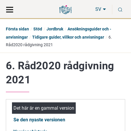
Gå
Sök
S
direkt
på
SV
till
hela
innehåll
webbplatsen
Första sidan
Stöd
Jordbruk
Ansökningsguider och -
anvisningar
Tidigare guider, villkor och anvisningar
6.
Råd2020 rådgivning 2021
6. Råd2020 rådgivning
2021
Det här är en gammal version
Se den nyaste versionen