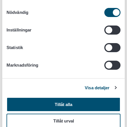
att planera generationsväxling
Samtyckesval
Nödvändig
att kartlägga möjligheterna att bolagisera din gård
att göra dig förtrogen med stödvillkor och tvärvillkor
att beakta miljö- och klimataspekter på din gård
Inställningar
med anpassningen till klimatförändringen och de
utmaningar den för med sig
att bevara och förbättra produktionsdjurens
Statistik
välbefinnande
att förbättra energieffektiviteten på din gård
Marknadsföring
i frågor som rör produktion och användning av
bioenergi
att göra dig förtrogen med växtskyddslagstiftning
och integrerad bekämpning
Visa detaljer
att utnyttja nya innovationer.
Tillåt alla
Du kan också låta göra upp följande planer för din gård:
en plan för modernisering av gården och förbättrad
Tillåt urval
konkurrenskraft