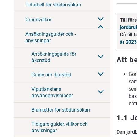
Tidtabell för stödansökan
Grundvillkor
Till för
jordbru
Ansökningsguider och -
Gå till
anvisningar
år 2023
Ansökningsguide för
Att b
åkerstöd
Gör
Guide om djurstöd
sam
sen
Viputjänstens
användanvisningar
bas
bät
Blanketter för stödansökan
1.1 J
Tidigare guider, villkor och
anvisningar
Den jord