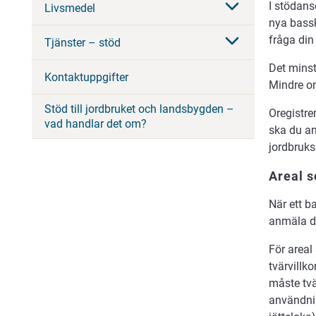
I stödans
Livsmedel
nya bassk
fråga di
Tjänster – stöd
Det minst
Kontaktuppgifter
Mindre om
Stöd till jordbruket och landsbygden –
Oregistre
vad handlar det om?
ska du an
jordbruks
Areal s
När ett ba
anmäla det
För areal
tvärvillk
måste tvä
användni