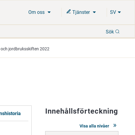
Om oss
Tjänster
SV
Sök
Sök
 och jordbruksskiften 2022
Innehållsförteckning
nshistoria
Visa alla nivåer
Gå