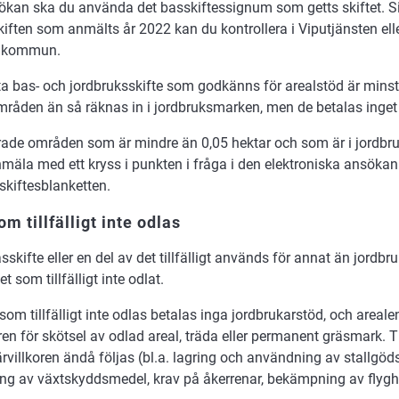
ökan ska du använda det basskiftessignum som getts skiftet. S
iften som anmälts år 2022 kan du kontrollera i Viputjänsten ell
n kommun.
a bas- och jordbruksskifte som godkänns för arealstöd är minst 
råden än så räknas in i jordbruksmarken, men de betalas inget
rade områden som är mindre än 0,05 hektar och som är i jordb
mäla med ett kryss i punkten i fråga i den elektroniska ansökan 
skiftesblanketten.
om tillfälligt inte odlas
sskifte eller en del av det tillfälligt används för annat än jordbr
 som tillfälligt inte odlat.
 som tillfälligt inte odlas betalas inga jordbrukarstöd, och areale
oren för skötsel av odlad areal, träda eller permanent gräsmark. Ti
rvillkoren ändå följas (bl.a. lagring och användning av stallgöds
ng av växtskyddsmedel, krav på åkerrenar, bekämpning av flyg