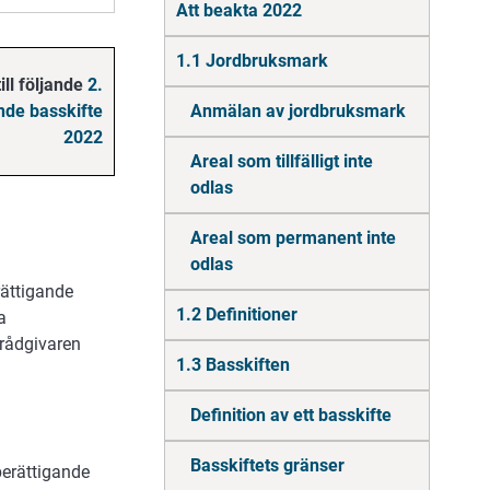
Att beakta 2022
direkt
till
innehåll
1.1 Jordbruksmark
ill följande
2.
nde basskifte
Anmälan av jordbruksmark
2022
Areal som tillfälligt inte
odlas
Areal som permanent inte
odlas
ättigande
1.2 Definitioner
a
urådgivaren
1.3 Basskiften
Definition av ett basskifte
Basskiftets gränser
berättigande