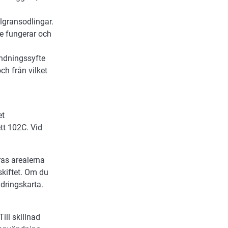
lgransodlingar.
nte fungerar och
ändningssyfte
ch från vilket
et
ett 102C. Vid
as arealerna
skiftet. Om du
dringskarta.
ill skillnad