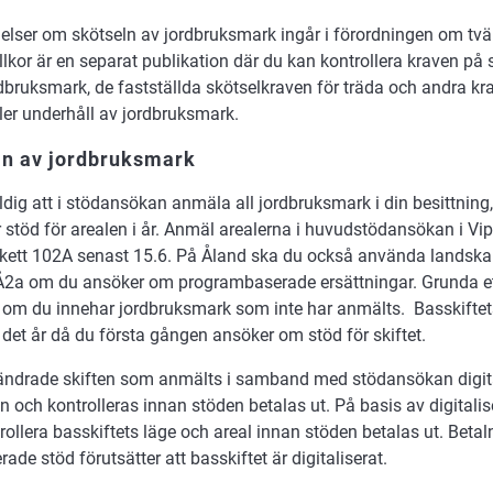
ser om skötseln av jordbruksmark ingår i förordningen om tvär
llkor är en separat publikation där du kan kontrollera kraven på 
dbruksmark, de fastställda skötselkraven för träda och andra kr
ller underhåll av jordbruksmark.
n av jordbruksmark
ldig att i stödansökan anmäla all jordbruksmark i din besittnin
r stöd för arealen i år. Anmäl arealerna i huvudstödansökan i Vip
kett 102A senast 15.6. På Åland ska du också använda landska
Å2a om du ansöker om programbaserade ersättningar. Grunda et
 om du innehar jordbruksmark som inte har anmälts. Basskiftets r
det år då du första gången ansöker om stöd för skiftet.
ändrade skiften som anmälts i samband med stödansökan digita
och kontrolleras innan stöden betalas ut. På basis av digitali
ollera basskiftets läge och areal innan stöden betalas ut. Beta
ade stöd förutsätter att basskiftet är digitaliserat.