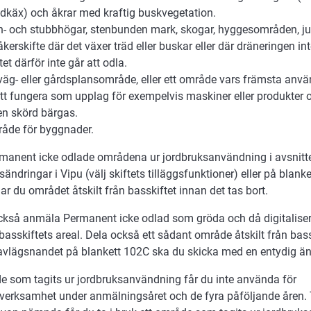
dkäx) och åkrar med kraftig buskvegetation.
n- och stubbhögar, stenbunden mark, skogar, hyggesområden, ju
åkerskifte där det växer träd eller buskar eller där dräneringen i
tet därför inte går att odla.
 väg- eller gårdsplansområde, eller ett område vars främsta anv
att fungera som upplag för exempelvis maskiner eller produkter o
en skörd bärgas.
åde för byggnader.
manent icke odlade områdena ur jordbruksanvändning i avsnitt
sändringar i Vipu (välj skiftets tilläggsfunktioner) eller på blank
ar du området åtskilt från basskiftet innan det tas bort.
kså anmäla Permanent icke odlad som gröda och då digitaliser
 basskiftets areal. Dela också ett sådant område åtskilt från bas
vlägsnandet på blankett 102C ska du skicka med en entydig än
e som tagits ur jordbruksanvändning får du inte använda för
verksamhet under anmälningsåret och de fyra påföljande åren. T