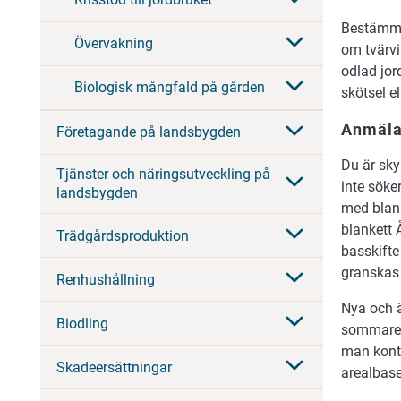
Bestämmel
Övervakning
om tvärvi
odlad jor
Biologisk mångfald på gården
skötsel e
Anmäla
Företagande på landsbygden
Du är sky
Tjänster och näringsutveckling på
inte söke
landsbygden
med blan
blankett 
Trädgårdsproduktion
basskifte
granskas 
Renhushållning
Nya och 
Biodling
sommaren 
man kontr
Skadeersättningar
arealbaser