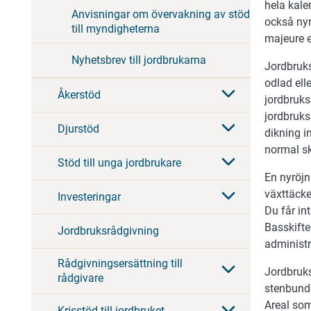
hela kale
Anvisningar om övervakning av stöd
också nyr
till myndigheterna
majeure e
Nyhetsbrev till jordbrukarna
Jordbruks
odlad ell
Åkerstöd
jordbruks
jordbruks
Djurstöd
dikning i
normal sk
Stöd till unga jordbrukare
En nyröjn
växttäcke
Investeringar
Du får int
Basskifte
Jordbruksrådgivning
administr
Rådgivningsersättning till
Jordbruks
rådgivare
stenbunde
Areal som
Krisstöd till jordbruket