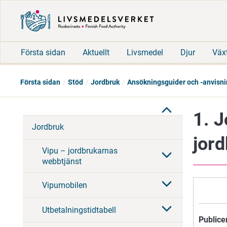
Första sidan
Aktuellt
Livsmedel
Djur
Väx
Första sidan
Stöd
Jordbruk
Ansökningsguider och -anvisni
1. 
Jordbruk
jor
Vipu – jordbrukarnas
webbtjänst
Vipumobilen
Utbetalningstidtabell
Publice