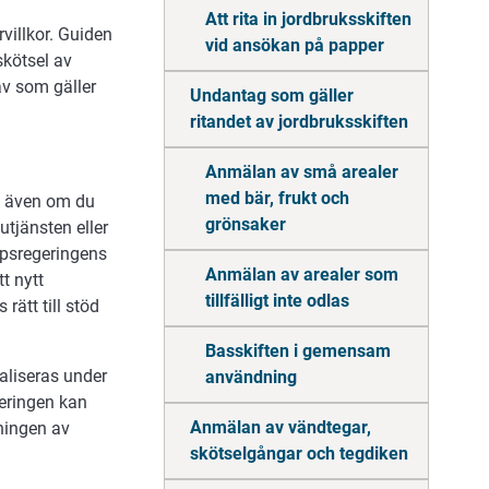
Att rita in jordbruksskiften
villkor. Guiden
vid ansökan på papper
skötsel av
av som gäller
Undantag som gäller
ritandet av jordbruksskiften
Anmälan av små arealer
med bär, frukt och
g, även om du
grönsaker
utjänsten eller
psregeringens
Anmälan av arealer som
t nytt
tillfälligt inte odlas
ätt till stöd
Basskiften i gemensam
liseras under
användning
seringen kan
Anmälan av vändtegar,
lningen av
skötselgångar och tegdiken