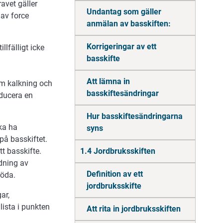
ravet gäller
Undantag som gäller
av force
anmälan av basskiften:
Korrigeringar av ett
lfälligt icke
basskifte
Att lämna in
om kalkning och
basskiftesändringar
oducera en
Hur basskiftesändringarna
ka ha
syns
på basskiftet.
tt basskifte.
1.4 Jordbruksskiften
dning av
Definition av ett
röda.
jordbruksskifte
ar,
ista i punkten
Att rita in jordbruksskiften