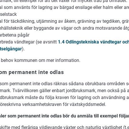
smark, till exempel för att det växer för mycket träd på området.
al som använts för lagring av bärgad ensilage eller halm eller ar
selstack
al för täckdikning, utjämning av åkern, grävning av tegdiken, gr
hällsteknik eller byggande av vägar och andra motsvarande åtgä
 arbetena pågår
rbreda vändtegar (se avsnitt
1.4 Odlingstekniska vändtegar oc
tselgångar
).
d behov kommunen om mer information.
som permanent inte odlas
l som permanent inte odlas räknas sådana obrukbara områden s
mark. Tvärvillkoren gäller enbart jordbruksmark, men också på 
ordbruksmark måste du följa kraven för lagring och användning a
föreskrivna verksamhetskraven för växtskyddsmedel.
er som permanent inte odlas bör du anmäla till exempel följa
skifte med fleråriga vildlevande växter och naturlig växtlighet (t.