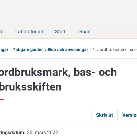
Gå
Sök
direkt
på
till
hela
innehåll
webbplatsen
ter
Laboratorium
Stöd
Teman
ngar
Tidigare guider, villkor och anvisningar
1. Jordbruksmark, bas-
Jordbruksmark, bas- och
dbruksskiften
Skriv ut
Versio
ringsdatum:
30. mars 2022