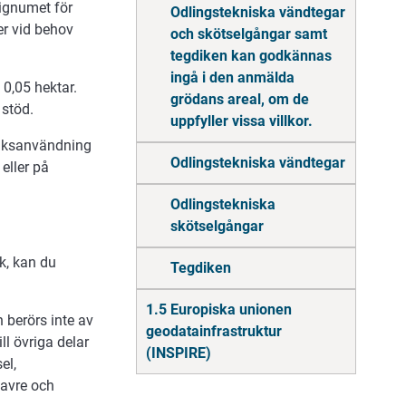
ignumet för
Odlingstekniska vändtegar
er vid behov
och skötselgångar samt
tegdiken kan godkännas
ingå i den anmälda
0,05 hektar.
grödans areal, om de
 stöd.
uppfyller vissa villkor.
ruksanvändning
Odlingstekniska vändtegar
eller på
Odlingstekniska
skötselgångar
uk, kan du
Tegdiken
1.5 Europiska unionen
n berörs inte av
geodatainfrastruktur
ll övriga delar
(INSPIRE)
el,
havre och