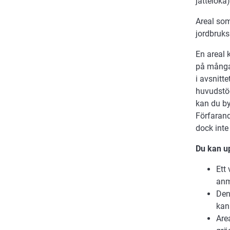
jätteloka)
Areal som 
jordbruk
En areal k
på många 
i avsnitt
huvudstö
kan du by
Förfarande
dock int
Du kan up
Ett
anm
Den
kan
Are