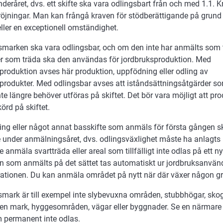
nderåret, dvs. ett skifte ska vara odlingsbart från och med 1.1. K
öjningar. Man kan frångå kraven för stödberättigande på grund 
ller en exceptionell omständighet.
marken ska vara odlingsbar, och om den inte har anmälts som til
er som träda ska den användas för jordbruksproduktion. Med
produktion avses här produktion, uppfödning eller odling av
produkter. Med odlingsbar avses att iståndsättningsåtgärder s
nte längre behöver utföras på skiftet. Det bör vara möjligt att pr
örd på skiftet.
ing eller något annat basskifte som anmäls för första gången s
 under anmälningsåret, dvs. odlingsväxlighet måste ha anlagts 
e anmäla svartträda eller areal som tillfälligt inte odlas på ett ny
n som anmälts på det sättet tas automatiskt ur jordbruksanvän
ationen. Du kan anmäla området på nytt när där växer någon g
mark är till exempel inte slybevuxna områden, stubbhögar, skog
n mark, hyggesområden, vägar eller byggnader. Se en närmare l
 permanent inte odlas.