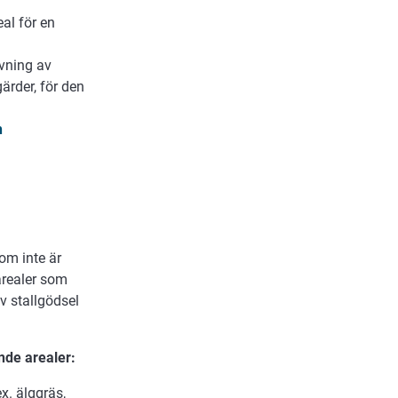
eal för en
ävning av
rder, för den
h
om inte är
arealer som
v stallgödsel
nde arealer:
ex. älggräs,