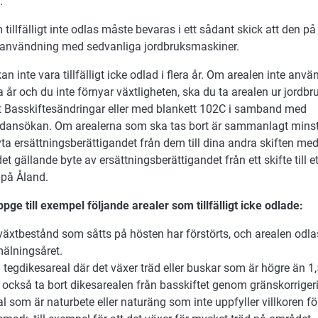
.
tillfälligt inte odlas måste bevaras i ett sådant skick att den på 
sanvändning med sedvanliga jordbruksmaskiner.
an inte vara tillfälligt icke odlad i flera år. Om arealen inte anvä
år och du inte förnyar växtligheten, ska du ta arealen ur jord
et Basskiftesändringar eller med blankett 102C i samband med
dansökan. Om arealerna som ska tas bort är sammanlagt minst 
ta ersättningsberättigandet från dem till dina andra skiften med
t gällande byte av ersättningsberättigandet från ett skifte till e
e på Åland.
pge till exempel följande arealer som tillfälligt icke odlade:
 växtbestånd som såtts på hösten har förstörts, och arealen odla
älningsåret.
 tegdikesareal där det växer träd eller buskar som är högre än 1
 också ta bort dikesarealen från basskiftet genom gränskorriger
al som är naturbete eller naturäng som inte uppfyller villkoren 