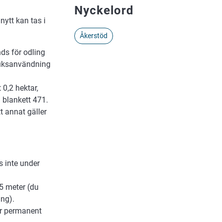
Nyckelord
nytt kan tas i
Åkerstöd
nds för odling
bruksanvändning
0,2 hektar,
 blankett 471.
tt annat gäller
s inte under
,5 meter (du
ing).
för permanent