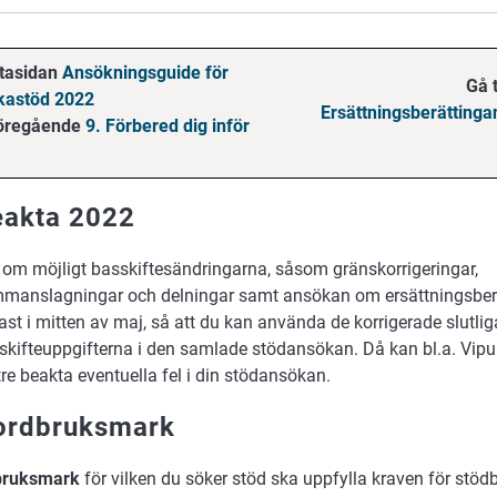
stasidan
Ansökningsguide för
Gå t
kastöd 2022
Ersättningsberättinga
 föregående
9. Förbered dig inför
eakta 2022
 om möjligt basskiftesändringarna, såsom gränskorrigeringar,
manslagningar och delningar samt ansökan om ersättningsber
ast i mitten av maj, så att du kan använda de korrigerade slutlig
skifteuppgifterna i den samlade stödansökan. Då kan bl.a. Vip
tre beakta eventuella fel i din stödansökan.
ordbruksmark
bruksmark
för vilken du söker stöd ska uppfylla kraven för stöd