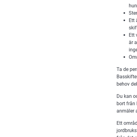
hun
Ste
Ett 
skif
Ett
är 
ing
Omr
Ta de per
Basskifte
behov del
Du kan oc
bort från
anmäler a
Ett områd
jordbruks