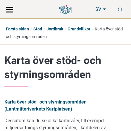
Gå
Sök
S
direkt
på
SV
till
hela
innehåll
webbplatsen
Första sidan
Stöd
Jordbruk
Grundvillkor
Karta över stöd-
och styrningsområden
Karta över stöd- och
styrningsområden
Karta över stöd- och styrningsområden
(Lantmäteriverkets Kartplatsen)
Dessutom kan du se olika kartnivåer, till exempel
miljöersättnings styrningsområden, i kartdelen av