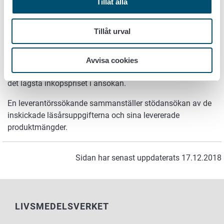
Tillåt alla
I ansökan om skolmjölksstöd antecknar du det antal liter
och i ansökan om skolfruktsstöd det antal kilogram för
Tillåt urval
vilka du ansöker om stöd. I ansökan om skolfruktsstöd
antecknar du dessutom produktens mervärdesskattefria
pris per kilogram. Om du har köpt in samma produkt till
Avvisa cookies
flera olika priser under ansökningsperioden antecknar du
det lägsta inköpspriset i ansökan.
En leverantörssökande sammanställer stödansökan av de
inskickade läsårsuppgifterna och sina levererade
produktmängder.
Sidan har senast uppdaterats 17.12.2018
LIVSMEDELSVERKET