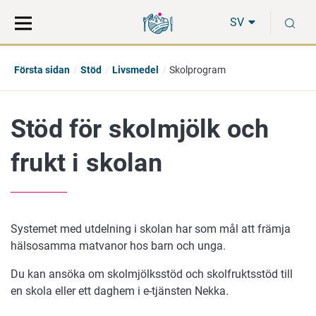
Gå
Sök
S
direkt
på
SV
till
hela
innehåll
webbplatsen
Första sidan
Stöd
Livsmedel
Skolprogram
Stöd för skolmjölk och
frukt i skolan
Systemet med utdelning i skolan har som mål att främja
hälsosamma matvanor hos barn och unga.
Du kan ansöka om skolmjölksstöd och skolfruktsstöd till
en skola eller ett daghem i e-tjänsten Nekka.