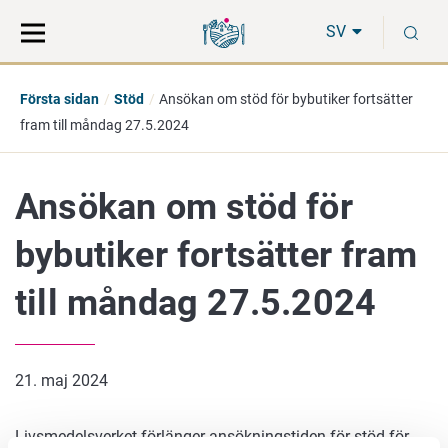
Gå
Sök
S
direkt
på
SV
till
hela
innehåll
webbplatsen
Första sidan
Stöd
Ansökan om stöd för bybutiker fortsätter
fram till måndag 27.5.2024
Ansökan om stöd för
bybutiker fortsätter fram
till måndag 27.5.2024
21. maj 2024
Livsmedelsverket förlänger ansökningstiden för stöd för