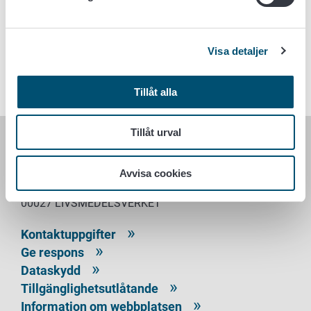
Mer information från Livsmedelsverket:
Specialsakkunnig Tommi Alanko
Visa detaljer
040 679 0940
fornamn.efternamn@ruokavirasto.fi
Tillåt alla
Tillåt urval
LIVSMEDELSVERKET
Avvisa cookies
PB 100
00027 LIVSMEDELSVERKET
Kontaktuppgifter
Ge respons
Dataskydd
Tillgänglighetsutlåtande
Information om webbplatsen