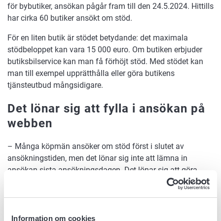
för bybutiker, ansökan pågår fram till den 24.5.2024. Hittills
har cirka 60 butiker ansökt om stöd.
För en liten butik är stödet betydande: det maximala
stödbeloppet kan vara 15 000 euro. Om butiken erbjuder
butiksbilservice kan man få förhöjt stöd. Med stödet kan
man till exempel upprätthålla eller göra butikens
tjänsteutbud mångsidigare.
Det lönar sig att fylla i ansökan på
webben
– Många köpmän ansöker om stöd först i slutet av
ansökningstiden, men det lönar sig inte att lämna in
ansökan sista ansökningsdagen. Det lönar sig att göra
ansökan i e-tjänsten Hyrrä, där det går enkelt och snabbt
att fylla i den, råder specialsakkunnig
Tommi Alanko
vid
Livsmedelsverket.
Information om cookies