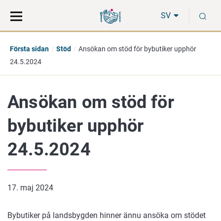
Gå
Sök
S
direkt
på
SV
till
hela
innehåll
webbplatsen
Första sidan
Stöd
Ansökan om stöd för bybutiker upphör
24.5.2024
Ansökan om stöd för
bybutiker upphör
24.5.2024
17. maj 2024
Bybutiker på landsbygden hinner ännu ansöka om stödet