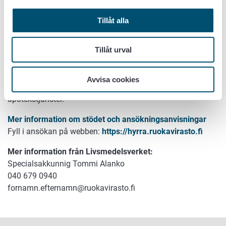
Livsmedelsverkets webbplats.
Tillåt alla
Bybutiksstödet är ett stöd som är avsett för
dagligvarubutiker på landsbygden och som syftar till att
Tillåt urval
främja tillgången till tjänster. Bybutikerna är viktiga för
såväl fast bosatta som stugägare och andra turister. Utöver
dagligvarutjänsterna erbjuder de till exempel
Avvisa cookies
kontantuttags-, post-, bränsledistributions- och
apotekstjänster.
Mer information om stödet och ansökningsanvisningar
Fyll i ansökan på webben:
https://hyrra.ruokavirasto.fi
Mer information från Livsmedelsverket:
Specialsakkunnig Tommi Alanko
040 679 0940
fornamn.efternamn@ruokavirasto.fi