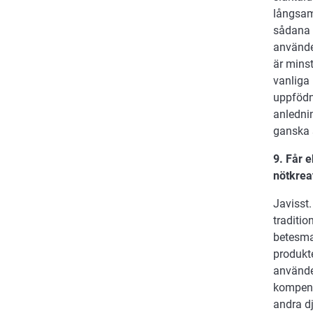
långsam
sådana k
använder
är mins
vanliga 
uppfödn
anledni
ganska 
9. Får 
nötkrea
Javisst.
traditi
betesma
produkte
använde
kompensa
andra dj