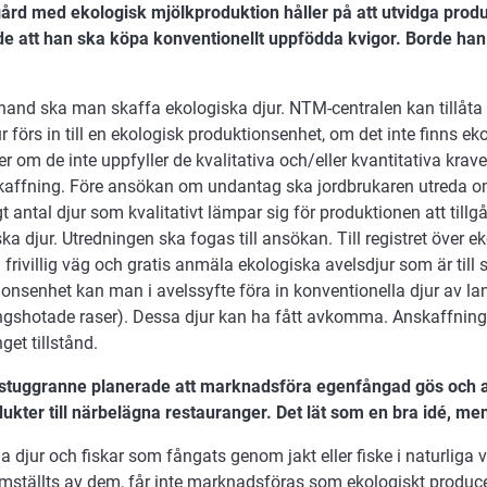
gård med ekologisk mjölkproduktion håller på att utvidga pro
de att han ska köpa konventionellt uppfödda kvigor. Borde han
 hand ska man skaffa ekologiska djur. NTM-centralen kan tillåta 
r förs in till en ekologisk produktionsenhet, om det inte finns ek
ller om de inte uppfyller de kvalitativa och/eller kvantitativa kra
kaffning. Före ansökan om undantag ska jordbrukaren utreda om
t antal djur som kvalitativt lämpar sig för produktionen att tillgå 
ka djur. Utredningen ska fogas till ansökan. Till registret över e
 frivillig väg och gratis anmäla ekologiska avelsdjur som är till s
onsenhet kan man i avelssyfte föra in konventionella djur av la
ingshotade raser). Dessa djur kan ha fått avkomma. Anskaffning 
nget tillstånd.
 stuggranne planerade att marknadsföra egenfångad gös och 
ukter till närbelägna restauranger. Det lät som en bra idé, me
da djur och fiskar som fångats genom jakt eller fiske i naturliga v
mställts av dem, får inte marknadsföras som ekologiskt produc