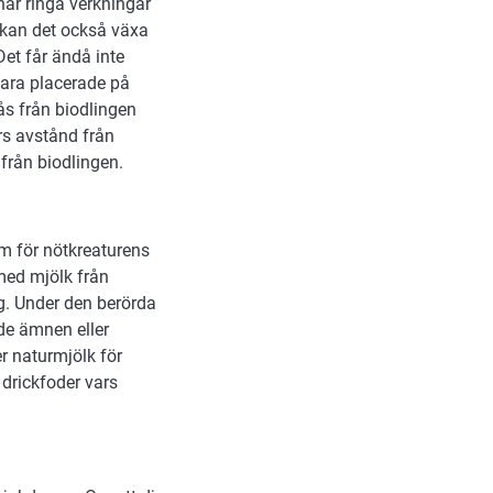
har ringa verkningar
 kan det också växa
Det får ändå inte
vara placerade på
ås från biodlingen
rs avstånd från
 från biodlingen.
m för nötkreaturens
med mjölk från
g. Under den berörda
de ämnen eller
er naturmjölk för
 drickfoder vars