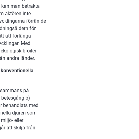
l kan man betrakta
Om aktören inte
kycklingarna förrän de
dningsåldern för
itt att förlänga
ycklingar. Med
kologisk broiler
ån andra länder.
 konventionella
tillsammans på
s betesgång b)
ar behandlats med
onella djuren som
iljö- eller
r att skilja från