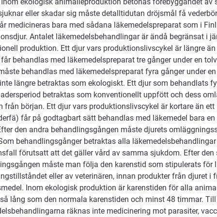
. Inom ekologisk animalieproduktion betonas förebyggandet av 
juknar eller skadar sig måste detalltidutan dröjsmål få vederb
får medicineras bara med sådana läkemedelspreparat som i Finlan
ionsdjur. Antalet läkemedelsbehandlingar är ändå begränsat i j
onell produktion. Ett djur vars produktionslivscykel är längre än e
 får behandlas med läkemedelspreparat tre gånger under en to
r måste behandlas med läkemedelspreparat fyra gånger under e
inte längre betraktas som ekologiskt. Ett djur som behandlats f
adersperiod betraktas som konventionellt uppfött och dess o
 från början. Ett djur vars produktionslivscykel är kortare än ett 
äderfä) får på godtagbart sätt behandlas med läkemedel bara en
. Efter den andra behandlingsgången måste djurets omläggnings
 Som behandlingsgånger betraktas alla läkemedelsbehandlingar 
fall förutsatt att det gäller vård av samma sjukdom. Efter den 
ingsgången måste man följa den karenstid som stipulerats för 
ingstillståndet eller av veterinären, innan produkter från djuret i 
smedel. Inom ekologisk produktion är karenstiden för alla anima
 så lång som den normala karenstiden och minst 48 timmar. Ti
elsbehandlingarna räknas inte medicinering mot parasiter, vacci