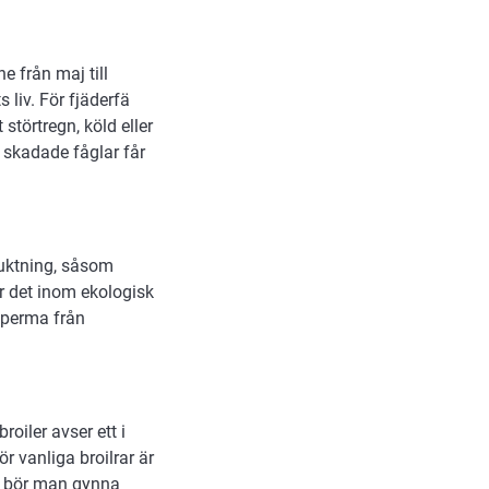
e från maj till
 liv. För fjäderfä
törtregn, köld eller
 skadade fåglar får
ruktning, såsom
r det inom ekologisk
sperma från
oiler avser ett i
r vanliga broilrar är
fä bör man gynna