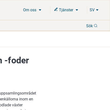
Om oss
Tjänster
SV
Sök
Sök
h -foder
om uppsamlingsområdet
llenkällorna inom en
 odlade växter