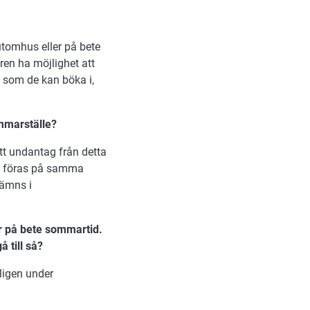
utomhus eller på bete
uren ha möjlighet att
l som de kan böka i,
ommarställe?
Ett undantag från detta
år föras på samma
nämns i
r på bete sommartid.
 till så?
ligen under