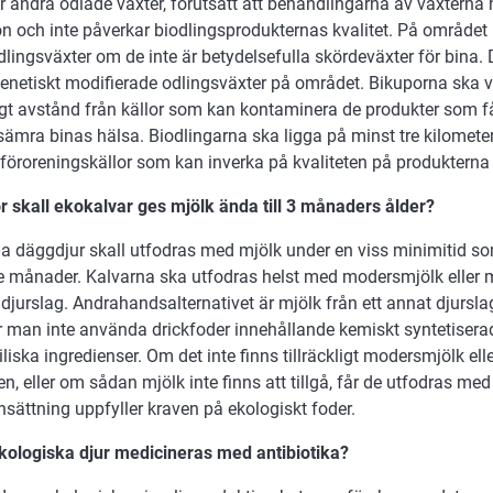
r andra odlade växter, förutsatt att behandlingarna av växterna 
ön och inte påverkar biodlingsprodukternas kvalitet. På området
lingsväxter om de inte är betydelsefulla skördeväxter för bina. 
genetiskt modifierade odlingsväxter på området. Bikuporna ska 
ligt avstånd från källor som kan kontaminera de produkter som f
rsämra binas hälsa. Biodlingarna ska ligga på minst tre kilomete
föroreningskällor som kan inverka på kvaliteten på produkterna
ör skall ekokalvar ges mjölk ända till 3 månaders ålder?
ga däggdjur skall utfodras med mjölk under en viss minimitid so
tre månader. Kalvarna ska utfodras helst med modersmjölk eller 
jurslag. Andrahandsalternativet är mjölk från ett annat djursla
år man inte använda drickfoder innehållande kemiskt syntetisera
liska ingredienser. Om det inte finns tillräckligt modersmjölk ell
n, eller om sådan mjölk inte finns att tillgå, får de utfodras med
ättning uppfyller kraven på ekologiskt foder.
ekologiska djur medicineras med antibiotika?