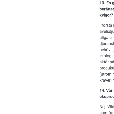
13. En 
berätta
kvigor?
I första
avelsdju
tillgå e
djurans
behövlig
ekologis
aktör på
produkti
(utrotn
kräver i
14
.
Vår
ekoprod
Nej. Vil
som fra