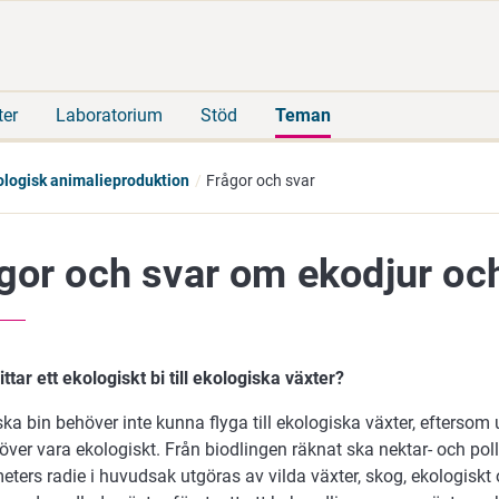
Gå
Sök
direkt
på
till
hela
innehåll
webbplatsen
ter
Laboratorium
Stöd
Teman
ologisk animalieproduktion
Frågor och svar
gor och svar om ekodjur oc
ittar ett ekologiskt bi till ekologiska växter?
ska bin behöver inte kunna flyga till ekologiska växter, efters
över vara ekologiskt. Från biodlingen räknat ska nektar- och po
meters radie i huvudsak utgöras av vilda växter, skog, ekologiskt