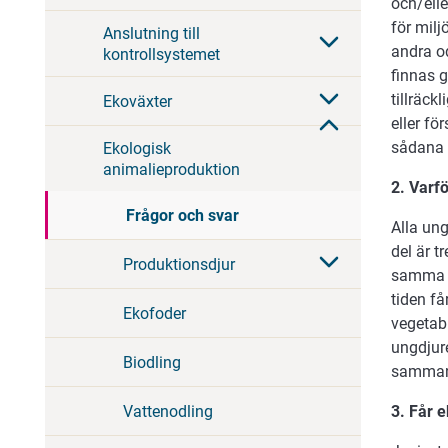
och/elle
för milj
Anslutning till
andra od
kontrollsystemet
finnas 
tillräck
Ekoväxter
eller fö
sådana 
Ekologisk
animalieproduktion
2. Varf
Frågor och svar
Alla un
del är 
Produktionsdjur
samma d
tiden f
Ekofoder
vegetabi
ungdjure
Biodling
sammans
Vattenodling
3. Får 