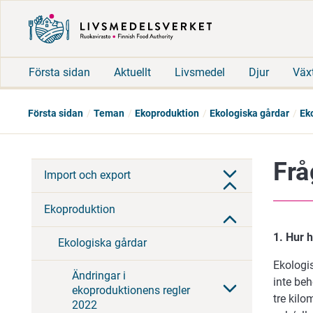
Första sidan
Aktuellt
Livsmedel
Djur
Väx
Första sidan
Teman
Ekoproduktion
Ekologiska gårdar
Ek
Frå
Import och export
Ekoproduktion
1. Hur h
Ekologiska gårdar
Ekologi
Ändringar i
inte beh
ekoproduktionens regler
tre kilo
2022