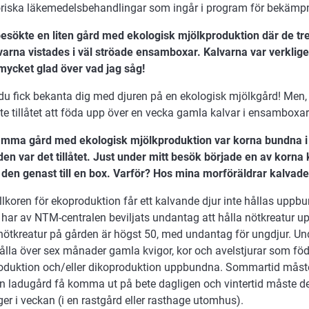
oriska läkemedelsbehandlingar som ingår i program för bekämp
besökte en liten gård med ekologisk mjölkproduktion där de t
arna vistades i väl ströade ensamboxar. Kalvarna var verklige
 mycket glad över vad jag såg!
t du fick bekanta dig med djuren på en ekologisk mjölkgård! Men
nte tillåtet att föda upp över en vecka gamla kalvar i ensamboxa
amma gård med ekologisk mjölkproduktion var korna bundna i 
en var det tillåtet. Just under mitt besök började en av korna
 den genast till en box. Varför? Hos mina morföräldrar kalvade 
illkoren för ekoproduktion får ett kalvande djur inte hållas uppb
 har av NTM-centralen beviljats undantag att hålla nötkreatur u
 nötkreatur på gården är högst 50, med undantag för ungdjur. Un
hålla över sex månader gamla kvigor, kor och avelstjurar som fö
oduktion och/eller dikoproduktion uppbundna. Sommartid måste
n ladugård få komma ut på bete dagligen och vintertid måste 
er i veckan (i en rastgård eller rasthage utomhus).