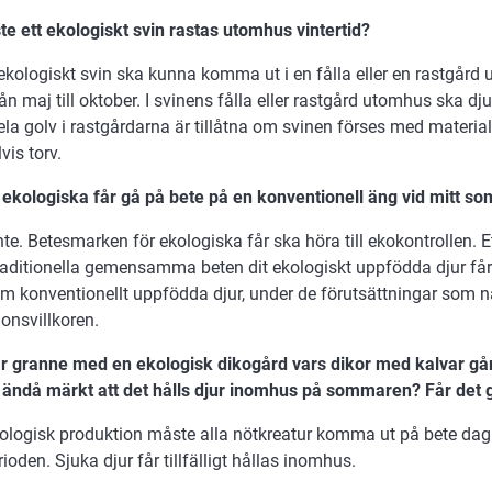
te ett ekologiskt svin rastas utomhus vintertid?
 ekologiskt svin ska kunna komma ut i en fålla eller en rastgård 
ån maj till oktober. I svinens fålla eller rastgård utomhus ska dj
la golv i rastgårdarna är tillåtna om svinen förses med materia
is torv.
 ekologiska får gå på bete på en konventionell äng vid mitt s
nte. Betesmarken för ekologiska får ska höra till ekokontrollen. 
 traditionella gemensamma beten dit ekologiskt uppfödda djur f
m konventionellt uppfödda djur, under de förutsättningar som 
ionsvillkoren.
är granne med en ekologisk dikogård vars dikor med kalvar gå
 ändå märkt att det hålls djur inomhus på sommaren? Får det gå
ologisk produktion måste alla nötkreatur komma ut på bete dag
ioden. Sjuka djur får tillfälligt hållas inomhus.