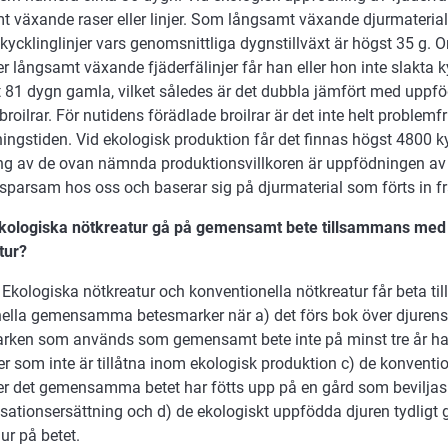
t växande raser eller linjer. Som långsamt växande djurmateria
ycklinglinjer vars genomsnittliga dygnstillväxt är högst 35 g. 
 långsamt växande fjäderfälinjer får han eller hon inte slakta 
t 81 dygn gamla, vilket således är det dubbla jämfört med uppfö
broilrar. För nutidens förädlade broilrar är det inte helt problemfr
ingstiden. Vid ekologisk produktion får det finnas högst 4800 k
ng av de ovan nämnda produktionsvillkoren är uppfödningen av e
sparsam hos oss och baserar sig på djurmaterial som förts in fr
ekologiska nötkreatur gå på gemensamt bete tillsammans med
tur?
 Ekologiska nötkreatur och konventionella nötkreatur får beta 
onella gemensamma betesmarker när a) det förs bok över djuren
rken som används som gemensamt bete inte på minst tre år h
r som inte är tillåtna inom ekologisk produktion c) de konventi
r det gemensamma betet har fötts upp på en gård som beviljas m
tionsersättning och d) de ekologiskt uppfödda djuren tydligt gå
ur på betet.