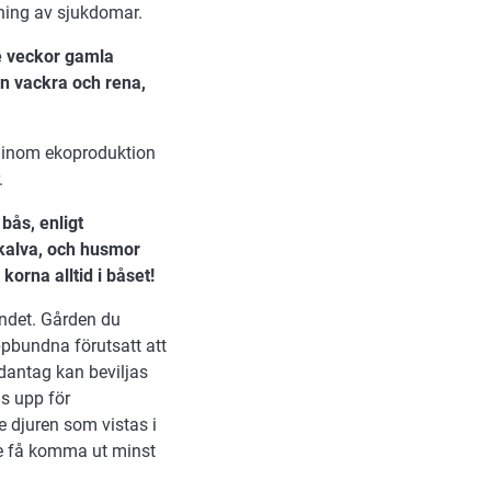
ning av sjukdomar.
re veckor gamla
n vackra och rena,
, inom ekoproduktion
r.
bås, enligt
 kalva, och husmor
korna alltid i båset!
undet. Gården du
ppbundna förutsatt att
dantag kan beviljas
ds upp för
 djuren som vistas i
de få komma ut minst