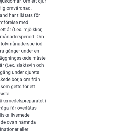
sjukdomar. Om ett djur
örlig omvårdnad.
d har tillåtats för
ämförelse med
tt år (t.ex. mjölkkor,
lvmånadersperiod. Om
n tolvmånadersperiod
yra gånger under en
mläggningsskede måste
år (t.ex. slaktsvin och
 gång under djurets
skede börja om från
som getts för ett
sista
läkemedelspreparatet i
fråga får överlåtas
liska livsmedel
ll de ovan nämnda
nationer eller