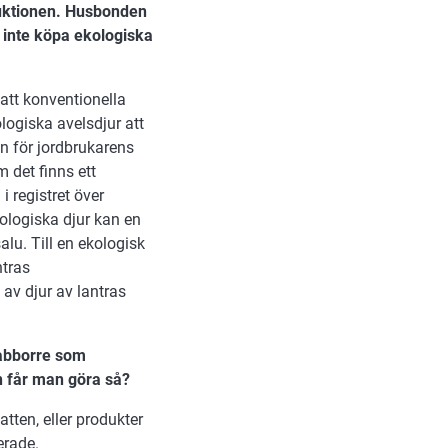
duktionen. Husbonden
 inte köpa ekologiska
att konventionella
ologiska avelsdjur att
ven för jordbrukarens
 det finns ett
i registret över
kologiska djur kan en
alu. Till en ekologisk
ntras
av djur av lantras
abborre som
n får man göra så?
atten, eller produkter
erade.