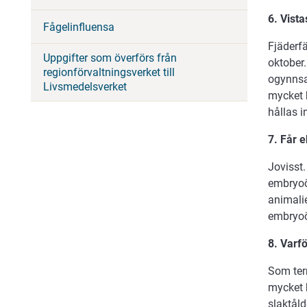
6. Vist
Fågelinfluensa
Fjäderfä
Uppgifter som överförs från
oktober.
regionförvaltningsverket till
ogynnsa
Livsmedelsverket
mycket h
hållas 
7. Får 
Jovisst.
embryoö
animali
embryoö
8. Varfö
Som term
mycket h
slaktål