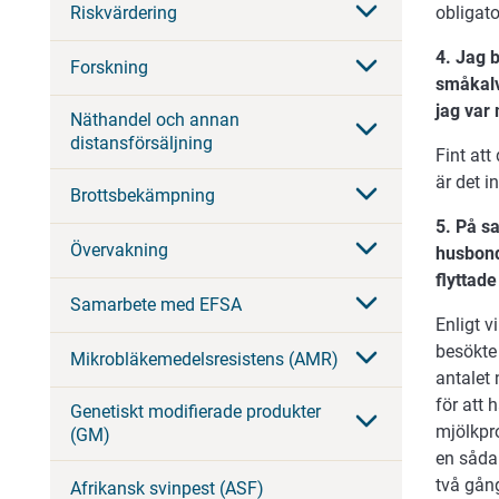
obligat
Riskvärdering
4. Jag 
Forskning
småkalv
jag var
Näthandel och annan
distansförsäljning
Fint at
är det i
Brottsbekämpning
5. På s
Övervakning
husbond
flyttade
Samarbete med EFSA
Enligt v
besökte
Mikrobläkemedelsresistens (AMR)
antalet
för att 
Genetiskt modifierade produkter
mjölkpr
(GM)
en såda
två gång
Afrikansk svinpest (ASF)