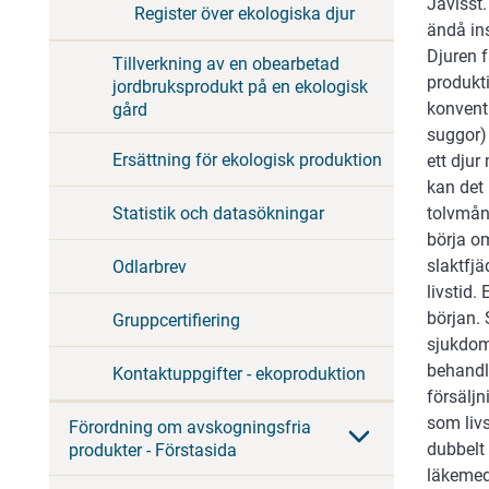
Javisst
Register över ekologiska djur
ändå ins
Djuren 
Tillverkning av en obearbetad
produkt
jordbruksprodukt på en ekologisk
konventi
gård
suggor)
Ersättning för ekologisk produktion
ett dju
kan det 
Statistik och datasökningar
tolvmån
börja om
slaktfj
Odlarbrev
livstid
början.
Gruppcertifiering
sjukdoms
behandl
Kontaktuppgifter - ekoproduktion
försäljn
som liv
Förordning om avskogningsfria
dubbelt
produkter - Förstasida
läkemed