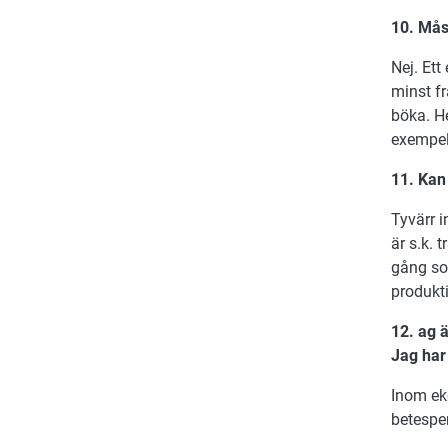
10. Mås
Nej. Ett
minst fr
böka. He
exempelv
11. Kan
Tyvärr i
är s.k.
gång so
produkt
12. ag 
Jag har
Inom ek
betesper