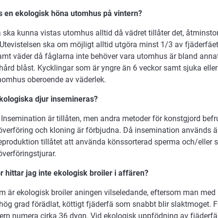
as en ekologisk höna utomhus på vintern?
 ska kunna vistas utomhus alltid då vädret tillåter det, åtminston
Utevistelsen ska om möjligt alltid utgöra minst 1/3 av fjäderfäets
mt väder då fåglarna inte behöver vara utomhus är bland annat s
ård blåst. Kycklingar som är yngre än 6 veckor samt sjuka eller
inomhus oberoende av väderlek.
ekologiska djur insemineras?
 Insemination är tillåten, men andra metoder för konstgjord bef
verföring och kloning är förbjudna. Då insemination används ä
eproduktion tillåtet att använda könssorterad sperma och/eller 
verföringstjurar.
r hittar jag inte ekologisk broiler i affären?
 är ekologisk broiler aningen vilseledande, eftersom man med br
ög grad förädlat, köttigt fjäderfä som snabbt blir slaktmoget. Fö
dern numera cirka 36 dygn. Vid ekologisk uppfödning av fjäder