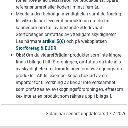
för en förenklad deklaration för produkterna. Spara
referensnumret eller koden i minst fem år.
Meddela den behöriga myndigheten samt de företag
till vilka du har levererat produkterna om du får
kännedom om fall av bristande efterlevnad.
Storföretagen omfattas av ytterligare skyldigheter.
Läs närmare
artikel 5(6)
och på webbplatsen
Storföretag & EUDR
.
Obs!
Om du vidareförädlar produkter som inte längre
finns i bilaga I till förordningen, omfattas du inte alls
av skyldigheterna i förordningen om avskogningsfria
produkter. Att till exempel köpa choklad av en
importör för tillverkning av kex är inte verksamhet
som omfattas av avskogningsförordningen, eftersom
kex inte är en produkt som räknas upp i bilaga I.
Sidan har senast uppdaterats 17.7.2026