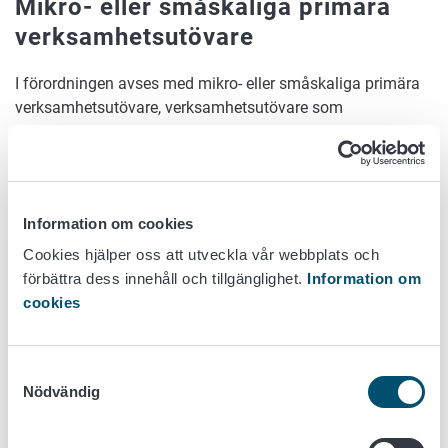
Mikro- eller småskaliga primära
verksamhetsutövare
I förordningen avses med mikro- eller småskaliga primära
verksamhetsutövare, verksamhetsutövare som
är en fysisk person eller ett mikro- eller småföretag
(*) gräns för småföretag: balansräkning 7,5
miljoner euro, omsättning 15 miljoner, personal
50 (en av dessa får överskridas). Endast de
Information om cookies
delar av affärsverksamheten som hänför sig till
Cookies hjälper oss att utveckla vår webbplats och
EUDR-produkter beaktas vid fastställandet av
förbättra dess innehåll och tillgänglighet.
Information om
storleksklassen.
cookies
är etablerade i ett land som klassificeras som ett
lågriskland
släpper ut relevanta produkter på marknaden eller
Samtyckesval
exporterar sådana produkter som de själva har odlat,
Nödvändig
avverkat eller erhållit från eller hållit på relevanta
markområden, eller, när det gäller boskap, sådana