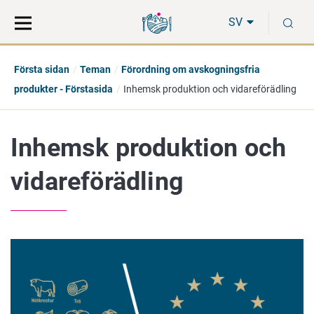
Gå
Sök
S
direkt
på
SV
till
hela
innehåll
webbplatsen
Första sidan
Teman
Förordning om avskogningsfria
produkter - Förstasida
Inhemsk produktion och vidareförädling
Inhemsk produktion och
vidareförädling