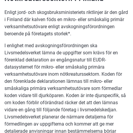
Enligt jord- och skogsbruksministeriets riktlinjer är den gård
i Finland där kalven föds en mikro- eller småskalig primär
verksamhetsutövare enligt avskogningsförordningen
beroende på företagets storlek*.
I enlighet med avskogningsförordningen ska
Livsmedelsverket lämna de uppgifter som krävs för en
förenklad deklaration av engångsnatur till EUDR-
datasystemet för mikro- eller småskalig primära
verksamhetsutövare inom nötkreaturssektorn. Koden för
den förenklade deklarationen lämnas till mikro- eller
småskaliga primära verksamhetsutövare som förmedlar
koden vidare till djurköparen. Koden är inte djurspecifik, så
om koden förblir oförändrad räcker det att den lämnas
vidare en gång till följande företag i livsmedelskedjan.
Livsmedelsverket planerar de närmare detaljerna för
förmedlingen av uppgifterna och kommer att ge mer
detaljerade anvisningar innan bestämmelserna börjar