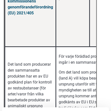
kommissionens
genomförandeförordning
(EU) 2021/405
För varje förädlad produkt av
ingår i en sammansatt produkt
Det land som producerar
den sammansatta
Om det land som producerar
produkten har en av EU
(land A) vill köpa bearbetade 
godkänd plan för kontroll
ursprung utanför sitt territor
av restsubstanser (för
myndigheten se till att sådan
arter/varor från vilka
ursprung kommer antingen fr
bearbetade produkter av
godkänts av EU i EU:s medlems
animaliskt ursprung
tredjeländer som förtecknas 