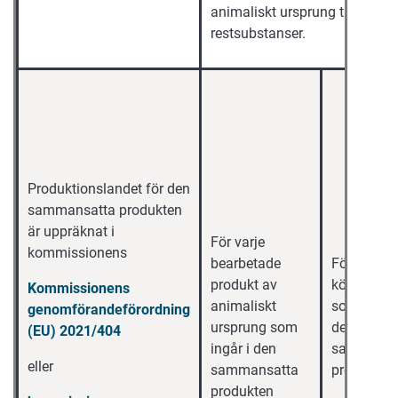
animaliskt ursprung till EU, in
restsubstanser.
Produktionslandet för den
sammansatta produkten
är uppräknat i
För varje
kommissionens
bearbetade
För
produkt av
köttproduk
Kommissionens
animaliskt
som ingår 
genomförandeförordning
ursprung som
den
(EU) 2021/404
ingår i den
sammansa
eller
sammansatta
produkten
produkten