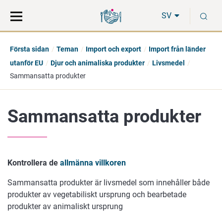
Gå
Sök
S
direkt
på
SV
till
hela
innehåll
webbplatsen
Första sidan
Teman
Import och export
Import från länder
utanför EU
Djur och animaliska produkter
Livsmedel
Sammansatta produkter
Sammansatta produkter
Kontrollera de
allmänna villkoren
Sammansatta produkter är livsmedel som innehåller både
produkter av vegetabiliskt ursprung och bearbetade
produkter av animaliskt ursprung