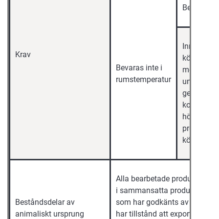
Bevaras i
Innehåller
Krav
köttproduk
Bevaras inte i
med
rumstemperatur
undantag 
gelatin,
kollagen el
högförädl
produkter 
kött
Alla bearbetade produkter av 
i sammansatta produkter ska
Beståndsdelar av
som har godkänts av EU och 
animaliskt ursprung
har tillstånd att exportera s