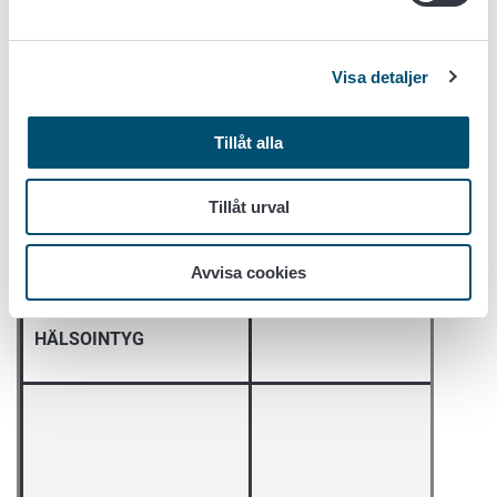
riskhanteringsbehandling än 
som tillämpas i det land där 
sammansatta produkten
Visa detaljer
tillverkas.
Tillåt alla
Officiellt intyg enligt
Tillåt urval
kapitel 50 i bilaga III till
Krävs och har undertecknats 
kommissionens
den behöriga myndigheten i d
genomförandeförordning
Avvisa cookies
land där den sammansatta
(EU) nr 2020/2235
produkten tillverkas.
HÄLSOINTYG