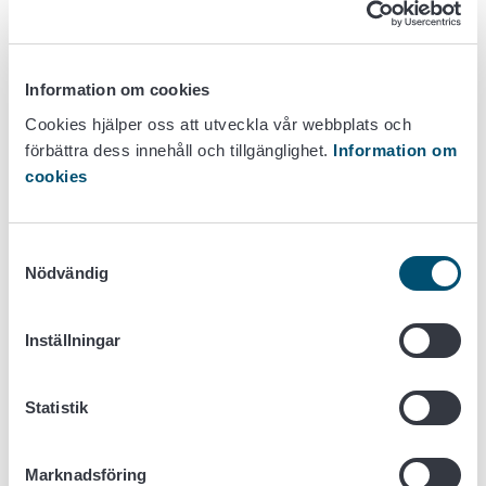
härrör) och förtecknas i
2011/163/EU för de berörda a
förordning (EU)
restriktiv fotnot, i enlighet med
2022/2293
Land A ska också förtecknas 
Information om cookies
eller utan den fotnot som ang
Cookies hjälper oss att utveckla vår webbplats och
förbättra dess innehåll och tillgänglighet.
Information om
Produkter av animaliskt ursp
cookies
i sammansatta produkter
uppfyller kraven för införsel til
Samtyckesval
EU enligt
kommissionens
Nödvändig
delegerade förordning (EU)
2019/692
.
Inställningar
De har tillverkats antingen i EU
det land där den sammansatt
Djurhälsoaspekter
produkten tillverkas eller i någ
Statistik
annat land i förteckningen,
förutsatt att de inte har
Marknadsföring
genomgått någon annan typ 