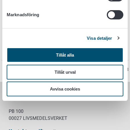
Lagstiftning
Marknadsföring
EU:s förordning om timmer (EUTR 995/2010)
Kommissionens genomförandeförordning (EU 607/2012)
Visa detaljer
Lag om utsläppande på marknaden av timmer och
trävaror 897/2013
Tillåt alla
Sidan har senast uppdaterats 14.12.2018
Tillåt urval
Avvisa cookies
LIVSMEDELSVERKET
PB 100
00027 LIVSMEDELSVERKET