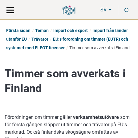
Gå
Sök
S
direkt
på
SV
till
hela
innehåll
webbplatsen
Första sidan
Teman
Import och export
Import från länder
utanför EU
Trävaror
EU:s förordning om timmer (EUTR) och
systemet med FLEGT-licenser
Timmer som avverkats i Finland
Timmer som avverkats i
Finland
Förordningen om timmer gäller
verksamhetsutövare
som
för första gången släpper ut timmer och trävaror på EU:s
marknad. Också finländska skogsägare omfattas av