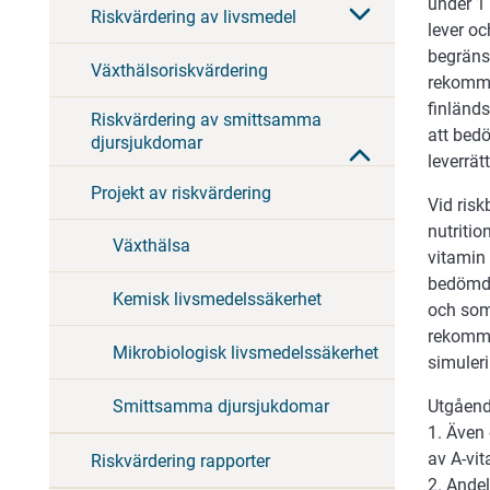
under 1
Riskvärdering av livsmedel
lever oc
begräns
Växthälsoriskvärdering
rekomme
finländ
Riskvärdering av smittsamma
att bedö
djursjukdomar
leverrät
Projekt av riskvärdering
Vid ris
nutritio
Växthälsa
vitamin 
bedömde
Kemisk livsmedelssäkerhet
och som
rekomme
Mikrobiologisk livsmedelssäkerhet
simuler
Smittsamma djursjukdomar
Utgåend
1. Även
av A-vit
Riskvärdering rapporter
2. Ande