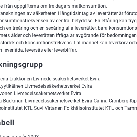
e från uppgifterna om tre dagars matkonsumtion.
ranskningen av säkerheten i långtidsintag av leverrätter är föru
nsumtionsfrekvensen av central betydelse. En ettåring kan trygg
ch en treåring och en sexåring alla leverrätter, bara konsumtions
rnets ålder och leverrätten ifråga är avgörande för bedömningen
sstorlek och konsumtionsfrekvens. I allmänhet kan leverkorv o
n leverlåda, leversås eller leverbiffar.
kningsgrupp
elena Liukkonen Livmedelssäkerhetsverket Evira
Lyytikäinen Livmedelssäkerhetsverket Evira
rvonen Livmedelssäkerhetsverket Evira
na Bäckman Livmedelssäkerhetsverket Evira Carina Cronberg-Kip
soinstitutet KTL Suvi Virtanen Folkhälsoinstitutet KTL och Tamm
abell
t avslutas år 2008