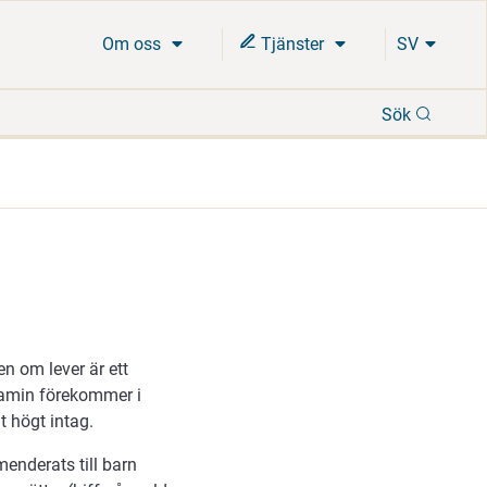
Om oss
Tjänster
SV
Sök
Sök
n om lever är ett
tamin förekommer i
t högt intag.
menderats till barn