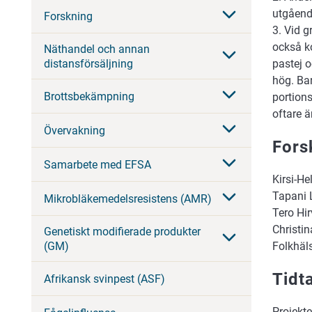
utgåend
Forskning
3. Vid g
också ko
Näthandel och annan
distansförsäljning
pastej o
hög. Ba
Brottsbekämpning
portion
oftare ä
Övervakning
Fors
Samarbete med EFSA
Kirsi-H
Tapani 
Mikrobläkemedelsresistens (AMR)
Tero Hi
Christi
Genetiskt modifierade produkter
(GM)
Folkhäl
Tidt
Afrikansk svinpest (ASF)
Projekte