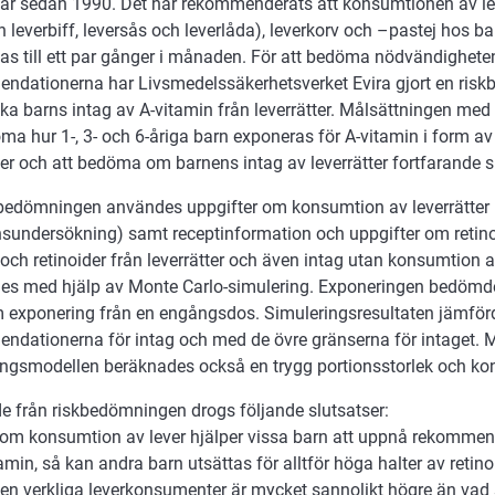
 år sedan 1990. Det har rekommenderats att konsumtionen av lev
h leverbiff, leversås och leverlåda), leverkorv och –pastej hos ba
as till ett par gånger i månaden. För att bedöma nödvändighete
ndationerna har Livsmedelssäkerhetsverket Evira gjort en ris
ska barns intag av A-vitamin från leverrätter. Målsättningen me
ma hur 1-, 3- och 6-åriga barn exponeras för A-vitamin i form av 
ter och att bedöma om barnens intag av leverrätter fortfarande 
kbedömningen användes uppgifter om konsumtion av leverrätter 
nsundersökning) samt receptinformation och uppgifter om retinoi
och retinoider från leverrätter och även intag utan konsumtion av
s med hjälp av Monte Carlo-simulering. Exponeringen bedömd
 exponering från en engångsdos. Simuleringsresultaten jämfö
ndationerna för intag och med de övre gränserna för intaget. 
ingsmodellen beräknades också en trygg portionsstorlek och k
e från riskbedömningen drogs följande slutsatser:
 om konsumtion av lever hjälper vissa barn att uppnå rekommen
amin, så kan andra barn utsättas för alltför höga halter av retino
len verkliga leverkonsumenter är mycket sannolikt högre än va