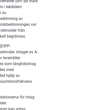
errätter (biff på mald
rn i lekåldern
n av
kbedömning av
d riskbedömningen var
retinoider från
skall begränsas.
(DIPP-
dnivåer. Intaget av A-
 leverrätter
es som långtidsintag
rdes med
Med hjälp av
onsumtionsfrekvens.
dationerna för intag
ider.
d som kan antas