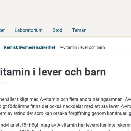
Gå
Sök
direkt
på
till
hela
innehåll
webbplatsen
ter
Laboratorium
Stöd
Teman
Kemisk livsmedelssäkerhet
A-vitamin i lever och barn
itamin i lever och barn
nehåller rikligt med A-vitamin och flera andra näringsämnen. Äve
igt födoämne finns det också nackdelar med att äta lever. A-vi
form av retinoider som kan orsaka förgiftning genom kontinuerlig
undvika ett för högt intag av A-vitamin har leverrätter inte rekom