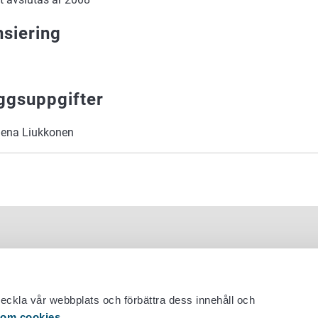
nsiering
äggsuppgifter
elena Liukkonen
veckla vår webbplats och förbättra dess innehåll och
 om cookies