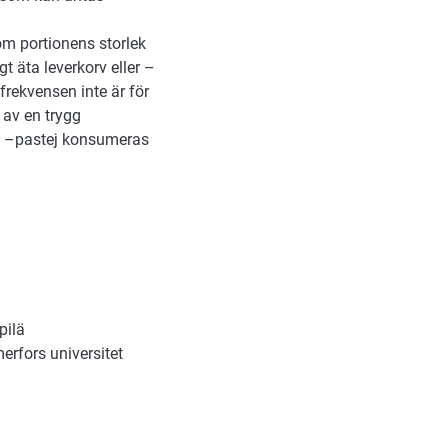
tom portionens storlek
t äta leverkorv eller –
frekvensen inte är för
 av en trygg
ch –pastej konsumeras
pilä
erfors universitet