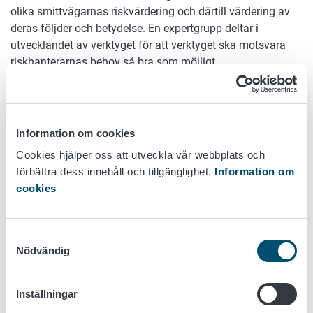
olika smittvägarnas riskvärdering och därtill värdering av
deras följder och betydelse. En expertgrupp deltar i
utvecklandet av verktyget för att verktyget ska motsvara
riskhanterarnas behov så bra som möjligt.
Forskningsgruppen
Jonna Kyyrö (Evira)
Information om cookies
Leena Sahlström (Evira)
Cookies hjälper oss att utveckla vår webbplats och
Tapani Lyytikäinen (Evira)
förbättra dess innehåll och tillgänglighet.
Information om
cookies
Tidtabell
2013 - 2016
Samtyckesval
Nödvändig
Finansiering
Evira
Inställningar