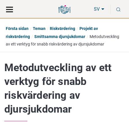
Gå
Sök
S
direkt
på
SV
till
hela
innehåll
webbplatsen
Första sidan
Teman
Riskvärdering
Projekt av
riskvärdering
Smittsamma djursjukdomar
Metodutveckling
av ett verktyg för snabb riskvärdering av djursjukdomar
Metodutveckling av ett
verktyg för snabb
riskvärdering av
djursjukdomar