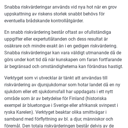
Snabba riskvärderingar används vid nya hot när en grov
uppskattning av riskens storlek snabbt behövs för
eventuella brådskande kontrollåtgärder.
En snabb riskvärdering består oftast av ofullständiga
uppgifter eller expertutlåtanden och dess resultat är
osäkrare och mindre exakt än i en gedigen riskvärdering.
Snabba riskvärderingar kan vara väldigt utmanande då de
görs under kort tid då när kunskapen om faran fortfarande
är begränsad och omständigheterna kan förändras hastigt.
Verktyget som vi utvecklar är tänkt att användas till
riskvärdering av djursjukdomar som hotar landet då en ny
sjukdom eller ett sjukdomsfall har uppdagats i ett nytt
område som är av betydelse för Finland (historiska
exempel är bluetongue i Sverige eller afrikansk svinpest i
ryska Karelen). Verktyget beaktar olika smittvägar i
samband med förflyttning av bl. a djur, människor och
föremål. Den totala riskvärderingen består delvis av de