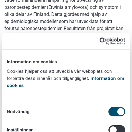
väderförhållandena lämpar sig för utveckling av
päronpestepidemier (Erwinia amylovora) och symptom i
olika delar av Finland. Detta gjordes med hjälp av
epidemiologiska modeller som har utvecklats för att
förutse päronpestepidemier. Resultaten från projektet kan
användas vid utvärdering av risken för spridning av
päronpest till Finland. Resultaten kan också användas för
att planera inspektioner för påvisande av päronpest.
Information om cookies
Forskargrupp
Cookies hjälper oss att utveckla vår webbplats och
Mariela Marinova-Todorova (Evira)
förbättra dess innehåll och tillgänglighet.
Information om
Salla Hannunen (Evira)
cookies
Tidtabell
Samtyckesval
Nödvändig
2013 - 2014
Finansiering
Inställningar