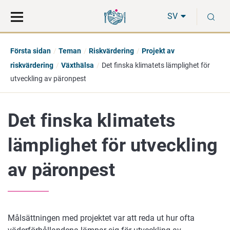
Gå
Sök
S
direkt
på
SV
till
hela
innehåll
webbplatsen
Första sidan
Teman
Riskvärdering
Projekt av
riskvärdering
Växthälsa
Det finska klimatets lämplighet för
utveckling av päronpest
Det finska klimatets
lämplighet för utveckling
av päronpest
Målsättningen med projektet var att reda ut hur ofta