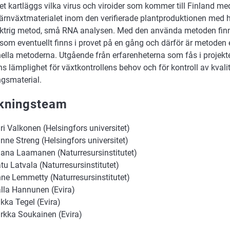
tet kartläggs vilka virus och viroider som kommer till Finland 
kärnväxtmaterialet inom den verifierade plantproduktionen med h
ktrig metod, små RNA analysen. Med den använda metoden finn
 som eventuellt finns i provet på en gång och därför är metoden 
nella metoderna. Utgående från erfarenheterna som fås i projekt
 lämplighet för växtkontrollens behov och för kontroll av kvalit
ngsmaterial.
kningsteam
ri Valkonen (Helsingfors universitet)
nne Streng (Helsingfors universitet)
ana Laamanen (Naturresursinstitutet)
tu Latvala (Naturresursinstitutet)
ne Lemmetty (Naturresursinstitutet)
lla Hannunen (Evira)
kka Tegel (Evira)
rkka Soukainen (Evira)