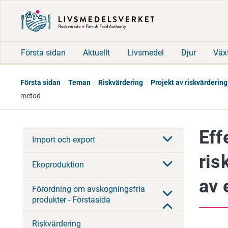
Första sidan
Aktuellt
Livsmedel
Djur
Väx
Första sidan
Teman
Riskvärdering
Projekt av riskvärdering
metod
Eff
Import och export
ris
Ekoproduktion
av 
Förordning om avskogningsfria
produkter - Förstasida
Riskvärdering