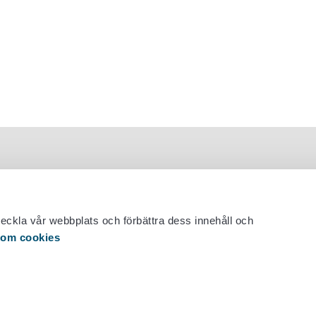
veckla vår webbplats och förbättra dess innehåll och
 om cookies
 29 530 0400