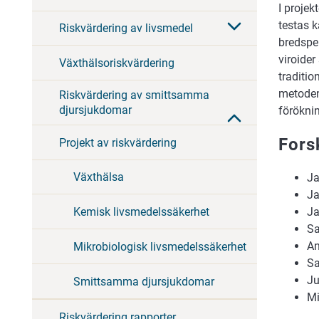
I projek
testas 
Riskvärdering av livsmedel
bredspe
viroider
Växthälsoriskvärdering
traditio
metodens
Riskvärdering av smittsamma
djursjukdomar
förökni
Fors
Projekt av riskvärdering
Växthälsa
Ja
Ja
Kemisk livsmedelssäkerhet
Ja
Sa
An
Mikrobiologisk livsmedelssäkerhet
Sa
Ju
Smittsamma djursjukdomar
Mi
Riskvärdering rapporter