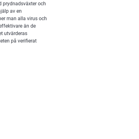
med prydnadsväxter och
jälp av en
er man alla virus och
effektivare än de
et utvärderas
eten på verifierat