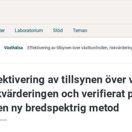
Gå
Sök
direkt
på
till
hela
innehåll
webbplatsen
ter
Laboratorium
Stöd
Teman
Växthälsa
Effektivering av tillsynen över växtkontrollen, riskvärderi
ektivering av tillsynen över 
kvärderingen och verifierat 
en ny bredspektrig metod