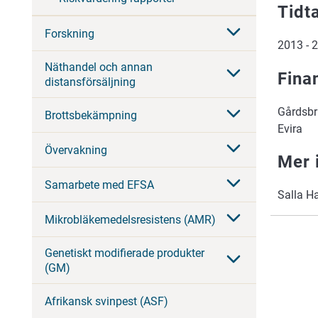
Tidt
Forskning
2013 - 
Näthandel och annan
Fina
distansförsäljning
Gårdsbr
Brottsbekämpning
Evira
Övervakning
Mer 
Samarbete med EFSA
Salla H
Mikrobläkemedelsresistens (AMR)
Genetiskt modifierade produkter
(GM)
Afrikansk svinpest (ASF)