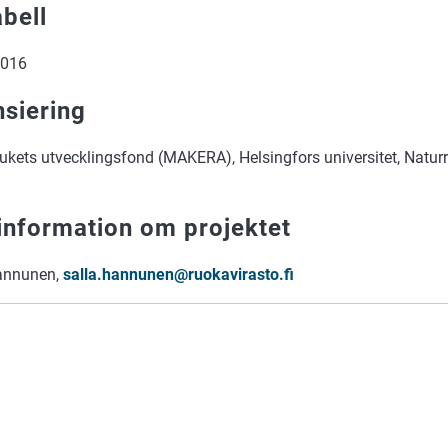
abell
2016
nsiering
ukets utvecklingsfond (MAKERA), Helsingfors universitet, Naturr
information om projektet
annunen,
salla.hannunen@ruokavirasto.fi