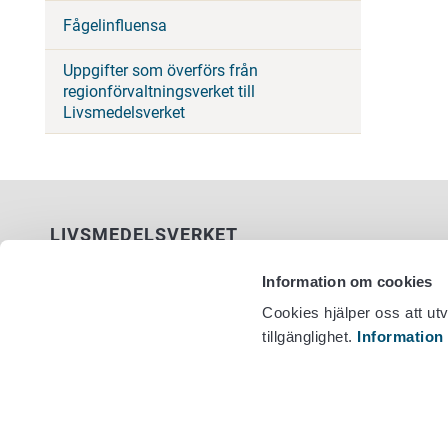
Fågelinfluensa
Uppgifter som överförs från
regionförvaltningsverket till
Livsmedelsverket
LIVSMEDELSVERKET
PB 100
Information om cookies
00027 LIVSMEDELSVERKET
Cookies hjälper oss att ut
tillgänglighet.
Information
Kontaktuppgifter
Växel +358
Ge respons
Dataskydd
Tillgänglighetsutlåtande