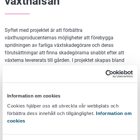
växthälsan
Syftet med projektet är att förbättra
växthusproducenternas möjligheter att förebygga
spridningen av farliga växtskadegörare och deras
förutsättningar att finna skadegörarna snabbt efter att
växterna levererats till gården. I projektet skapas bland
annat ett förfarande med hjälp av vilket producenterna kan
utvärdera vilket hot olika växtarter utgör för deras övriga
produktion. I projektet insamlas och alstras information om
metoder, med vilka karantänskadegörare kan
Information om cookies
förhandsbekämpas, observeras och identifieras. Att
informationen som samlats in och metoderna som tagits
Cookies hjälper oss att utveckla vår webbplats och
fram tas i bruk säkerställs med inriktad rådgivning och
förbättra dess innehåll och tillgänglighet.
Information om
annan kommunikation.
cookies
Forskningsteam