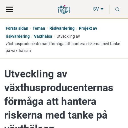
Gå
Sök
S
direkt
på
SV
till
hela
innehåll
webbplatsen
Första sidan
Teman
Riskvärdering
Projekt av
riskvärdering
Växthälsa
Utveckling av
växthusproducenternas förmåga att hantera riskerna med tanke
på växthälsan
Utveckling av
växthusproducenternas
förmåga att hantera
riskerna med tanke på