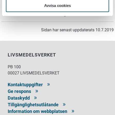
Mer information om projektet
Avvisa cookies
Salla Hannunen,
salla.hannunen@ruokavirasto.fi
Sidan har senast uppdaterats 10.7.2019
LIVSMEDELSVERKET
PB 100
00027 LIVSMEDELSVERKET
Kontaktuppgifter
Ge respons
Dataskydd
Tillgänglighetsutlåtande
Information om webbplatsen