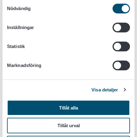
Samtyckesval
Nödvändig
Jyrki Jalkanen (Handelsträdgårdsförbundet)
Hanna Mononen (Handelsträdgårdsförbundet)
Niina Kangas (Handelsträdgårdsförbundet)
Inställningar
Lotta Kaila (Evira)
Salla Hannunen (Evira)
Irene Vänninen (Naturresursinstitutet)
Statistik
Isa Lindqvist (Naturresursinstitutet)
Anne Lemmetty (Naturresursinstitutet)
Marknadsföring
Tidtabell
2013 - 2014
Visa detaljer
Finansiering
Tillåt alla
Jord- och skogsbruksministeriet, Naturresursinstitutet,
Handelsträdgårdsförbundet och Evira
Tillåt urval