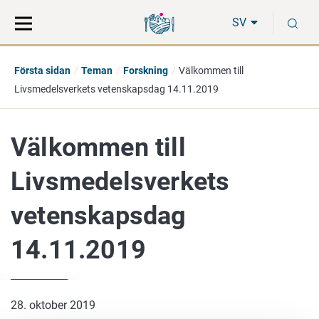
Gå
Sök
S
direkt
på
SV
till
hela
innehåll
webbplatsen
Första sidan
Teman
Forskning
Välkommen till
Livsmedelsverkets vetenskapsdag 14.11.2019
Välkommen till
Livsmedelsverkets
vetenskapsdag
14.11.2019
28. oktober 2019