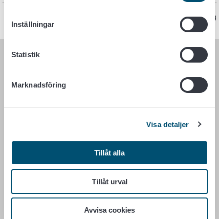
Sidan har senast uppdaterats 15.2.2019
Inställningar
Statistik
LIVSMEDELSVERKET
Marknadsföring
PB 100
00027 LIVSMEDELSVERKET
Kontaktuppgifter
Visa detaljer
Ge respons
Dataskydd
Tillåt alla
Tillgänglighetsutlåtande
Information om webbplatsen
Tillåt urval
Cookie inställningar
Avvisa cookies