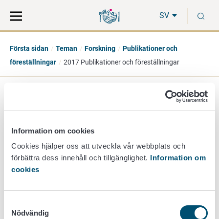
Gå
Sök
S
direkt
på
SV
till
hela
innehåll
webbplatsen
Första sidan
Teman
Forskning
Publikationer och
föreställningar
2017 Publikationer och föreställningar
2017 Publikationer och
föreställningar
Information om cookies
Cookies hjälper oss att utveckla vår webbplats och
förbättra dess innehåll och tillgänglighet.
Information om
cookies
Vetenskapliga artiklar
Mötessammandrag
Andra publikationer
Samtyckesval
Föreställningar
Nödvändig