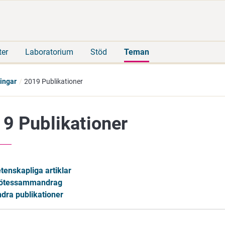
Gå
Sök
direkt
på
till
hela
innehåll
webbplatsen
ter
Laboratorium
Stöd
Teman
ningar
2019 Publikationer
9 Publikationer
tenskapliga artiklar
ötessammandrag
dra publikationer