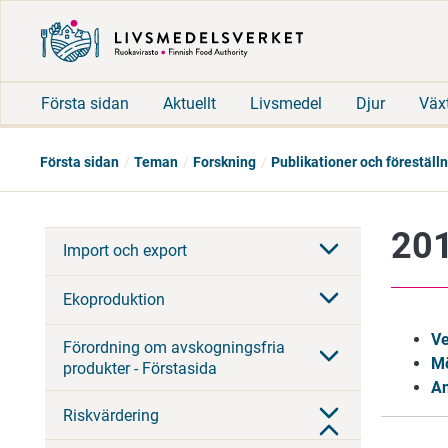
Första sidan
Aktuellt
Livsmedel
Djur
Väx
Första sidan
Teman
Forskning
Publikationer och föreställ
201
Import och export
Ekoproduktion
Ve
Förordning om avskogningsfria
M
produkter - Förstasida
An
Riskvärdering