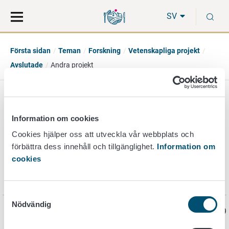
Gå
Sök
S
direkt
på
SV
till
hela
innehåll
webbplatsen
Första sidan
Teman
Forskning
Vetenskapliga projekt
Avslutade
Andra projekt
Andra projekt
Information om cookies
Cookies hjälper oss att utveckla vår webbplats och
förbättra dess innehåll och tillgänglighet.
Information om
Hur främmande arter som används vid
cookies
insektsproduktion klarar sig i den finländska
naturen (VILU)
Samtyckesval
Nödvändig
Sidan har senast uppdaterats 25.2.2019