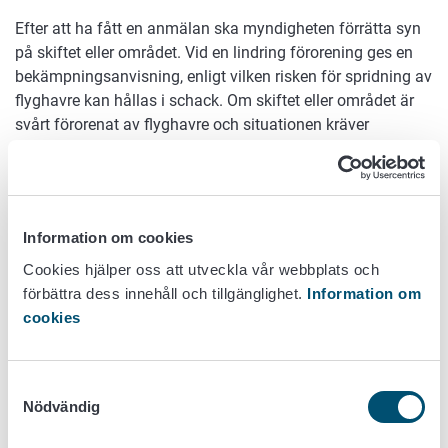
Efter att ha fått en anmälan ska myndigheten förrätta syn
på skiftet eller området. Vid en lindring förorening ges en
bekämpningsanvisning, enligt vilken risken för spridning av
flyghavre kan hållas i schack. Om skiftet eller området är
svårt förorenat av flyghavre och situationen kräver
omedelbara bekämpningsåtgärder för att förhindra
spridning, kan landsbygdsnäringsmyndigheten ge en
tillfällig bekämpningsplan för området. För svårt
förorenade områden utarbetas i fortsättningen en flerårig
Information om cookies
bekämpningsplan (rekommendationen är 5 växtperioder),
om vilken landsbygdsnäringsmyndigheten kan fatta ett
Cookies hjälper oss att utveckla vår webbplats och
beslut som förpliktar odlaren. Vid behov kan de
förbättra dess innehåll och tillgänglighet.
Information om
bekämpningsåtgärder som föreskrivits i
cookies
bekämpningsplanen förenas med vite eller hot om
tvångsutförande.
Samtyckesval
NTM-centralerna övervakar flyghavren i huvudsak i
Nödvändig
samband med den övriga övervakningen av åkerstöden.