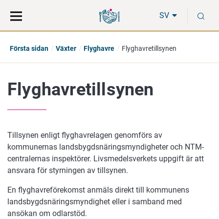
Gå
Sök
S
direkt
på
SV
till
hela
innehåll
webbplatsen
Första sidan
Växter
Flyghavre
Flyghavretillsynen
Flyghavretillsynen
Tillsynen enligt flyghavrelagen genomförs av
kommunernas landsbygdsnäringsmyndigheter och NTM-
centralernas inspektörer. Livsmedelsverkets uppgift är att
ansvara för styrningen av tillsynen.
En flyghavreförekomst anmäls direkt till kommunens
landsbygdsnäringsmyndighet eller i samband med
ansökan om odlarstöd.