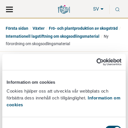
Gå
Sök
S
direkt
på
SV
till
hela
innehåll
webbplatsen
Första sidan
Växter
Frö- och plantproduktion av skogsträd
Internationell lagstiftning om skogsodlingsmaterial
Ny
förordning om skogsodlingsmaterial
Ny förordning om
skogsodlingsmaterial
Information om cookies
Cookies hjälper oss att utveckla vår webbplats och
förbättra dess innehåll och tillgänglighet.
Information om
cookies
Den nya förordningen om skogsodlingsmaterial har
publicerats. Förordningen tillämpas från och med den 17
juli 2031.
Samtyckesval