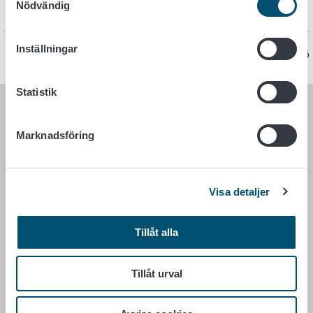
Nödvändig
Se förordningen i EUR‑Lex.
Inställningar
Sidan har senast uppdaterats 26.6.2026
Statistik
LIVSMEDELSVERKET
Marknadsföring
PB 100
00027 LIVSMEDELSVERKET
Visa detaljer
Kontaktuppgifter
Ge respons
Tillåt alla
Dataskydd
Tillgänglighetsutlåtande
Tillåt urval
Information om webbplatsen
Cookie inställningar