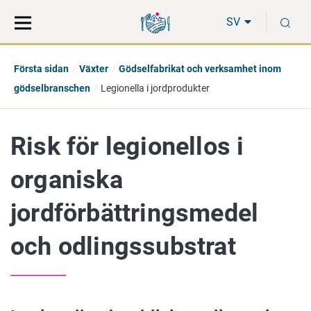
Gå
Sök
S
direkt
på
SV
till
hela
innehåll
webbplatsen
Första sidan
Växter
Gödselfabrikat och verksamhet inom
gödselbranschen
Legionella i jordprodukter
Risk för legionellos i
organiska
jordförbättringsmedel
och odlingssubstrat