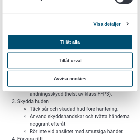
Säker hantering – åtgärder för att minska
risken för exponering för legionellabakterier:
Visa detaljer
Undvik damm
Öppna jordsäckar med ansiktet bort från
öppningen.
Tillåt alla
Fukta torr mull eller kompost lätt före hantering.
Undvik att använda högtryckstvätt eller stark
Tillåt urval
vattenstråle vid fuktning, så att
legionellabakterier inte sprids i luften.
Använd andningsskydd
Avvisa cookies
Om damm inte kan undvikas, använd
andningsskydd (helst av klass FFP3).
Skydda huden
Täck sår och skadad hud före hantering.
Använd skyddshandskar och tvätta händerna
noggrant efteråt.
Rör inte vid ansiktet med smutsiga händer.
Förvara rätt