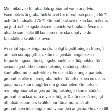
Minimikraven för utsädets grobarhet varierar artvis.
Exempelvis är grobarhetskravet för morot och persilja 65 %
och för bladsallad 75 %. Grobarhetskraven kan kontrolleras
på jord- och skogsbruksministeriets webbplats. Även det
utsäde som säljs till konsumenter ska uppfylla de
fastställda kvalitetskraven.
Av småförpackningarna ska enligt lagstiftningen framgå
art- och sortuppgifter, aktörens igenkänningstecken,
förpackningens förseglingstidpunkt eller tidpunkten för
senaste grobarhetsundersökning, utsädespartiets
kontrollnummer och vikten. En del aktörer anger partiets
grobarhet eller minimigrobarheten för arten, men en del av
påsarna saknar uppgifter om grobarheten. Om artens
minimigrobarhet anges på förpackningen kan utsädets
grobarhet också vara mycket högre. Det är också möjligt
att utsädespartiets kvalitet har försämrats, så att
grobarheten inte längre motsvarar den angivna. Orsaken till