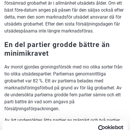
försämrad grobarhet är i allmänhet utsädets ålder. Om ett
bäst före-datum anges på påsen får den säljas också efter
detta, men den som marknadsför utsädet ansvarar då för
utsädets grobarhet. Efter den sista försäljningsdagen får
utsädespåsarna inte längre marknadsföras.
En del partier grodde bättre än
minimikravet
Av morot gjordes groningsförsök med nio olika sorter från
tio olika utsädespartier. Partiernas genomsnittliga
grobarhet var 82 %. Ett av partierna belades med
marknadsföringsförbud på grund av för låg grobarhet. Av
de undersökta partierna grodde fem partier sämre och ett
parti bättre än vad som angavs på
försäljningsförpackningen.
Av ärt undersöktes åtta partier av märgärt och två partier
av sockerärt. Den genomsnittliga grobarheten för dessa var