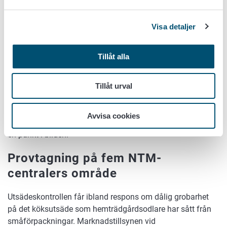
Visa detaljer
Tillåt alla
Tillåt urval
De undersökta utsädespartiernas genomsnittliga grobarhet
Avvisa cookies
per art. Minimikravet på grobarheten för arten anges med
en punkt i bilden.
Provtagning på fem NTM-
centralers område
Utsädeskontrollen får ibland respons om dålig grobarhet
på det köksutsäde som hemträdgårdsodlare har sått från
småförpackningar. Marknadstillsynen vid