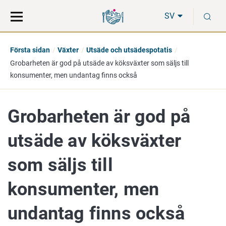
Gå
Sök
S
direkt
på
SV
till
hela
innehåll
webbplatsen
Första sidan
Växter
Utsäde och utsädespotatis
Grobarheten är god på utsäde av köksväxter som säljs till
konsumenter, men undantag finns också
Grobarheten är god på
utsäde av köksväxter
som säljs till
konsumenter, men
undantag finns också