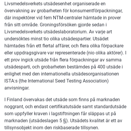
Livsmedelsverkets utsädesenhet organiserade en
övervakning av grobarheten för konsumentförpackningar,
där inspektörer vid fem NTM-centraler hämtade in prover
från sitt område. Groningsförsöken gjorde sedan i
Livsmedelsverkets utsädeslaboratorium. Av varje art
undersöktes minst tio olika utsädespartier. Utsädet
hämtades från ett flertal affärer, och flera olika förpackare
eller uppdragsgivare var representerade (nio olika aktörer). I
ett prov ingick utsäde från flera förpackningar av samma
utsädesparti, och grobarheten bestämdes på 400 utsäde i
enlighet med den internationella utsädesorganisationen
ISTA:s (the International Seed Testing Association)
anvisningar.
I Finland övervakas det utsäde som finns på marknaden
noggrant, och endast certifikatutsäde samt standardutsäde
som uppfyller kraven i lagstiftningen får släppas ut på
marknaden (utsädeslagen 5 §). Utsädets kvalitet är ett av
tillsynsobjekt inom den riskbaserade tillsynen.