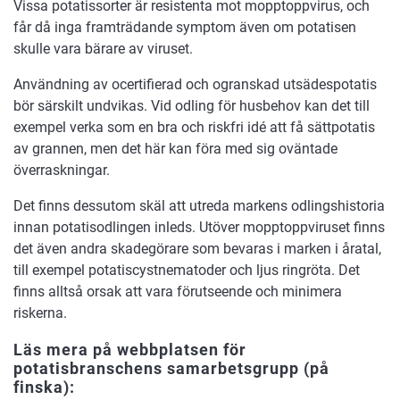
Vissa potatissorter är resistenta mot mopptoppvirus, och
får då inga framträdande symptom även om potatisen
skulle vara bärare av viruset.
Användning av ocertifierad och ogranskad utsädespotatis
bör särskilt undvikas. Vid odling för husbehov kan det till
exempel verka som en bra och riskfri idé att få sättpotatis
av grannen, men det här kan föra med sig oväntade
överraskningar.
Det finns dessutom skäl att utreda markens odlingshistoria
innan potatisodlingen inleds. Utöver mopptoppviruset finns
det även andra skadegörare som bevaras i marken i åratal,
till exempel potatiscystnematoder och ljus ringröta. Det
finns alltså orsak att vara förutseende och minimera
riskerna.
Läs mera på webbplatsen för
potatisbranschens samarbetsgrupp (på
finska):