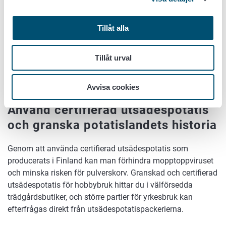
pulverskorv kan den fortfarande smittas med
mopptoppvirus av pulverskorvsvampen. De
Tillåt alla
virusinfekterade knölarna uppvisar endast i enstaka fall
symptom på pulverskorv.
Tillåt urval
En exakt sjukdomsbestämning av mopptoppvirus kan
endast göras genom laboratorietestning, eftersom andra
virus kan orsaka likartade symptom.
Avvisa cookies
Använd certifierad utsädespotatis
och granska potatislandets historia
Genom att använda certifierad utsädespotatis som
producerats i Finland kan man förhindra mopptoppviruset
och minska risken för pulverskorv. Granskad och certifierad
utsädespotatis för hobbybruk hittar du i välförsedda
trädgårdsbutiker, och större partier för yrkesbruk kan
efterfrågas direkt från utsädespotatispackerierna.