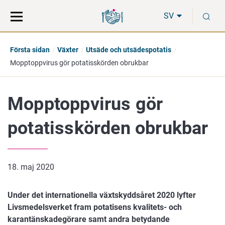
Gå
Sök
S
direkt
på
SV
till
hela
innehåll
webbplatsen
Första sidan
Växter
Utsäde och utsädespotatis
Mopptoppvirus gör potatisskörden obrukbar
Mopptoppvirus gör
potatisskörden obrukbar
18. maj 2020
Under det internationella växtskyddsåret 2020 lyfter
Livsmedelsverket fram potatisens kvalitets- och
karantänskadegörare samt andra betydande