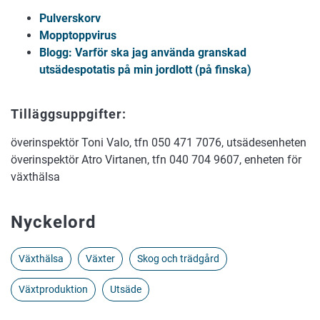
Pulverskorv
Mopptoppvirus
Blogg: Varför ska jag använda granskad
utsädespotatis på min jordlott (på finska)
Tilläggsuppgifter:
överinspektör Toni Valo, tfn 050 471 7076, utsädesenheten
överinspektör Atro Virtanen, tfn 040 704 9607, enheten för
växthälsa
Nyckelord
Växthälsa
Växter
Skog och trädgård
Växtproduktion
Utsäde