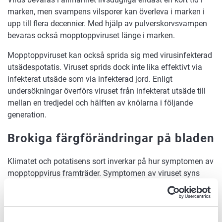
marken, men svampens vilsporer kan överleva i marken i
upp till flera decennier. Med hjälp av pulverskorvsvampen
bevaras också mopptoppviruset länge i marken.
Mopptoppviruset kan också sprida sig med virusinfekterad
utsädespotatis. Viruset sprids dock inte lika effektivt via
infekterat utsäde som via infekterad jord. Enligt
undersökningar överförs viruset från infekterat utsäde till
mellan en tredjedel och hälften av knölarna i följande
generation.
Brokiga färgförändringar på bladen
Klimatet och potatisens sort inverkar på hur symptomen av
mopptoppvirus framträder. Symptomen av viruset syns
bäst på potatisens blad och stjälkar, även om alla stjälkar
inte alltid drabbas av symptom. I Finland har symptom av
mopptoppvirus endast observerats i växthus.