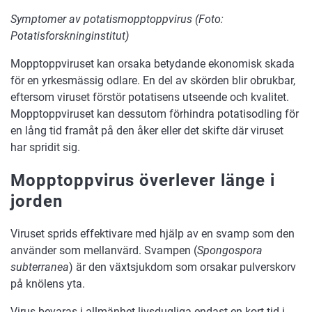
Symptomer av potatismopptoppvirus (Foto:
Potatisforskninginstitut)
Mopptoppviruset kan orsaka betydande ekonomisk skada
för en yrkesmässig odlare. En del av skörden blir obrukbar,
eftersom viruset förstör potatisens utseende och kvalitet.
Mopptoppviruset kan dessutom förhindra potatisodling för
en lång tid framåt på den åker eller det skifte där viruset
har spridit sig.
Mopptoppvirus överlever länge i
jorden
Viruset sprids effektivare med hjälp av en svamp som den
använder som mellanvärd. Svampen (
Spongospora
subterranea
) är den växtsjukdom som orsakar pulverskorv
på knölens yta.
Virus bevaras i allmänhet livsdugliga endast en kort tid i