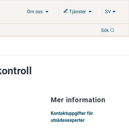
Om oss
Tjänster
SV
Sök
Sök
ontroll
Mer information
Kontaktuppgifter för
utsädesexperter