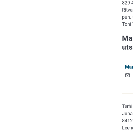
829 
Ritva
puh.
Toni
Ma
ut
Mar
Terhi
Juha
8412
Leena