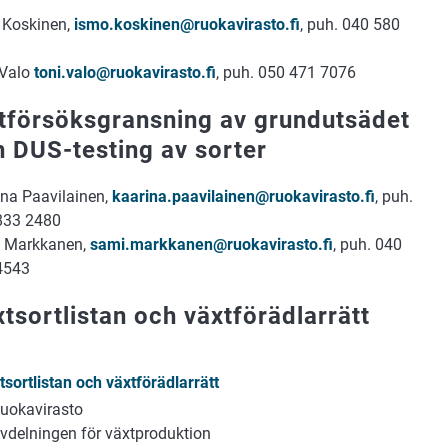
 Koskinen,
ismo.koskinen@ruokavirasto.fi
, puh. 040 580
 Valo
toni.valo@ruokavirasto.fi
, puh. 050 471 7076
ltförsöksgransning av grundutsädet
 DUS-testing av sorter
ina Paavilainen,
kaarina.paavilainen@ruokavirasto.fi
, puh.
833 2480
 Markkanen,
sami.markkanen@ruokavirasto.fi
, puh. 040
4543
tsortlistan och växtförädlarrätt
tsortlistan och växtförädlarrätt
uokavirasto
vdelningen för växtproduktion