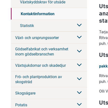
Växtskyddskrav för utsäde
Uts
ana
Kontaktinformation
sta
Statistik
Tarja
Växt- och ursprungssorter
Ritva
puh.
Gödselfabrikat och verksamhet
Uts
inom gödselbranschen
Växtsjukdomar och skadedjur
pakk
Ritva
Frö- och plantproduktion av
puh.
skogsträd
Olli 
Skogsägare
Ut
Potatis