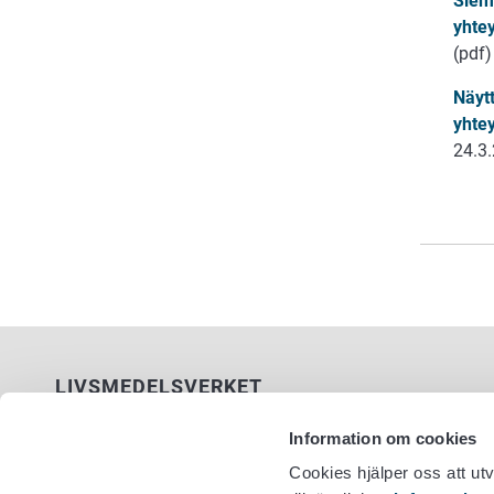
Siem
yhte
(pdf)
Näyt
yhte
24.3.
LIVSMEDELSVERKET
PB 100
Information om cookies
00027 LIVSMEDELSVERKET
Cookies hjälper oss att ut