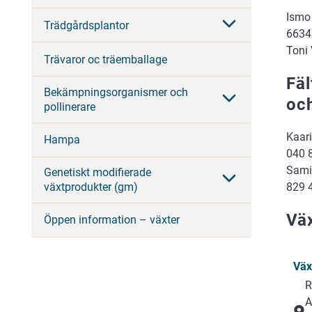
Ismo
Trädgårdsplantor
6634
Toni
Trävaror oc träemballage
Fä
Bekämpningsorganismer och
och
pollinerare
Kaar
Hampa
040 
Sami
Genetiskt modifierade
829 
växtprodukter (gm)
Väx
Öppen information – växter
Väx
R
A