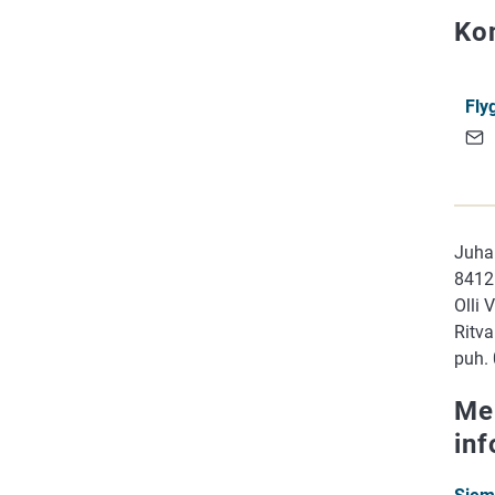
Kon
Fly
Juha
8412
Olli 
Ritva
puh.
Me
in