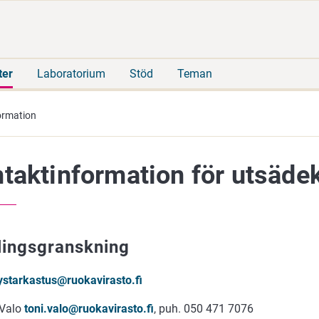
Gå
Sök
direkt
på
till
hela
innehåll
webbplatsen
ter
Laboratorium
Stöd
Teman
ormation
taktinformation för utsädek
lingsgranskning
lystarkastus@ruokavirasto.fi
 Valo
toni.valo@ruokavirasto.fi
, puh. 050 471 7076