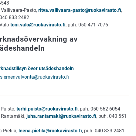
4543
 Vallivaara-Pasto,
ritva.vallivaara-pasto@ruokavirasto.fi
,
 040 833 2482
 Valo
toni.valo@ruokavirasto.fi
, puh. 050 471 7076
rknadsövervakning av
sädeshandeln
knadstillsyn över utsädeshandeln
siemenvalvonta@ruokavirasto.fi
 Puisto,
terhi.puisto@ruokavirasto.fi
, puh. 050 562 6054
 Rantamäki,
juha.rantamaki@ruokavirasto.fi
, puh. 040 551
 Pietilä,
leena.pietila@ruokavirasto.fi
, puh. 040 833 2481