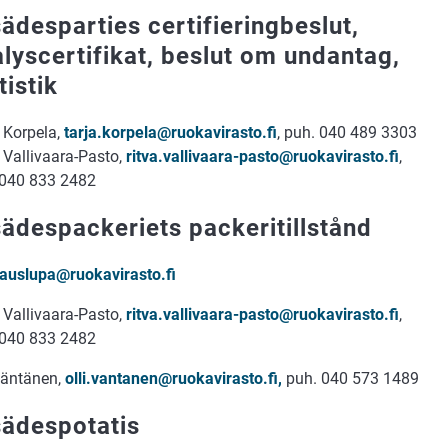
ädesparties certifieringbeslut,
lyscertifikat, beslut om undantag,
tistik
 Korpela,
tarja.korpela@ruokavirasto.fi
, puh. 040 489 3303
 Vallivaara-Pasto,
ritva.vallivaara-pasto@ruokavirasto.fi
,
 040 833 2482
ädespackeriets packeritillstånd
auslupa@ruokavirasto.fi
 Vallivaara-Pasto,
ritva.vallivaara-pasto@ruokavirasto.fi
,
 040 833 2482
Väntänen,
olli.vantanen@ruokavirasto.fi,
puh. 040 573 1489
sädespotatis