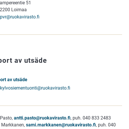
ampereentie 51
2200 Loimaa
pvr@ruokavirasto.fi
port av utsäde
ort av utsäde
kylvosiementuonti@ruokavirasto.fi
 Pasto,
antti.pasto@ruokavirasto.fi
, puh. 040 833 2483
 Markkanen,
sami.markkanen@ruokavirasto.fi
, puh. 040