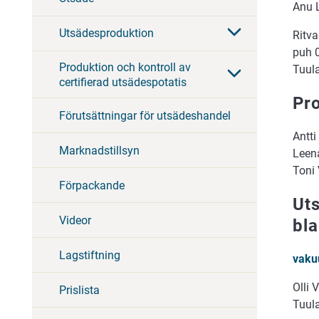
Anu 
Utsädesproduktion
Ritva
puh 
Produktion och kontroll av
Tuul
certifierad utsädespotatis
Pr
Förutsättningar för utsädeshandel
Antti
Marknadstillsyn
Leena
Toni
Förpackande
Uts
Videor
bl
Lagstiftning
vaku
Olli 
Prislista
Tuul