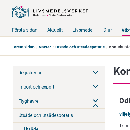
Första sidan
Aktuellt
Livsmedel
Djur
Väx
Första sidan
Växter
Utsäde och utsädespotatis
Kontaktinf
Kon
Registrering
Import och export
Od
Flyghavre
vilje
Utsäde och utsädespotatis
Toni
Utsäde