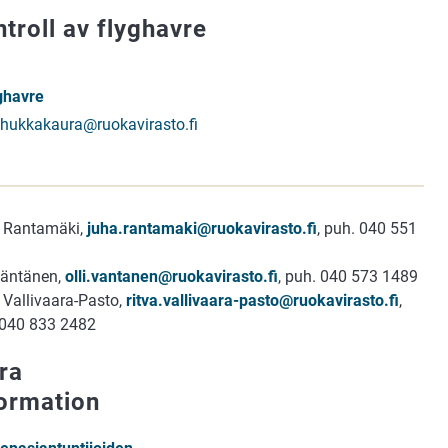
troll av flyghavre
ghavre
hukkakaura@ruokavirasto.fi
 Rantamäki,
juha.rantamaki@ruokavirasto.fi
, puh. 040 551
Väntänen,
olli.vantanen@ruokavirasto.fi
, puh. 040 573 1489
 Vallivaara-Pasto,
ritva.vallivaara-pasto@ruokavirasto.fi
,
 040 833 2482
ra
formation