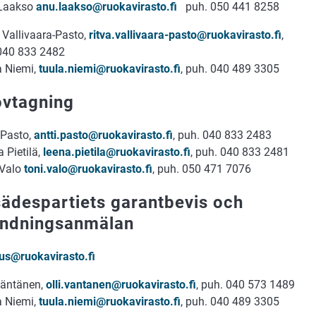
Laakso
anu.laakso@ruokavirasto.fi
puh. 050 441 8258
 Vallivaara-Pasto,
ritva.vallivaara-pasto@ruokavirasto.fi
,
040 833 2482
a Niemi,
tuula.niemi@ruokavirasto.fi
, puh. 040 489 3305
ovtagning
 Pasto,
antti.pasto@ruokavirasto.fi
, puh. 040 833 2483
 Pietilä,
leena.pietila@ruokavirasto.fi
, puh. 040 833 2481
 Valo
toni.valo@ruokavirasto.fi
, puh. 050 471 7076
ädespartiets garantbevis och
andningsanmälan
us@ruokavirasto.fi
Väntänen,
olli.vantanen@ruokavirasto.fi
, puh. 040 573 1489
a Niemi,
tuula.niemi@ruokavirasto.fi
, puh. 040 489 3305