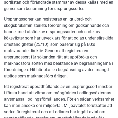
sortlistan och förändrade stammar av dessa kallas med en
gemensam benämning för ursprungssorter.
Ursprungssorter kan registreras enligt Jord- och
skogsbruksministeriets förordning om godkännande och
handel med utsäde av ursprungssorter och sorter av
köksväxter som har utvecklats för att odlas under särskilda
omständigheter (25/10), som baserar sig på EU:s
motsvarande direktiv. Genom att registrera en
ursprungssort får sökanden rätt att uppföröka och
marknadsföra sorten med beaktande av begränsningarna i
förordningen. Hit hör bl.a. en begränsning av den mängd
utsäde som marknadsförs årligen.
Ett registrerat upprätthållande av en ursprungssort innebär
i första hand att värna om mångfalden i odlingsväxternas
arvsmassa i odlingsförhållanden. För en sådan verksamhet
kan man ansöka om miljöavtal. Miljöavtalet förutsätter att
sorten är registrerat och att odlaren har ingått avtal om