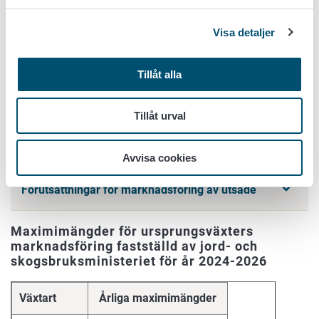
Produktionen och marknadsföringen av utsäde av
Visa detaljer
ursprungssorter följer till största delen de allmänna
bestämmelserna om utsädesproduktion, som finns i jord-
Tillåt alla
och skogsbruksministeriets (JSM) förordningar om
utsädesproduktion. Det finns dock några undantag till
dessa. I Finland får utsäde av en sort som registrerats som
Tillåt urval
ursprungssort marknadsföras under följande
förutsättningar:
Avvisa cookies
Förutsättningar för marknadsföring av utsäde
Maximimängder för ursprungsväxters
marknadsföring fastställd av jord- och
skogsbruksministeriet för år 2024-2026
Växtart
Årliga maximimängder