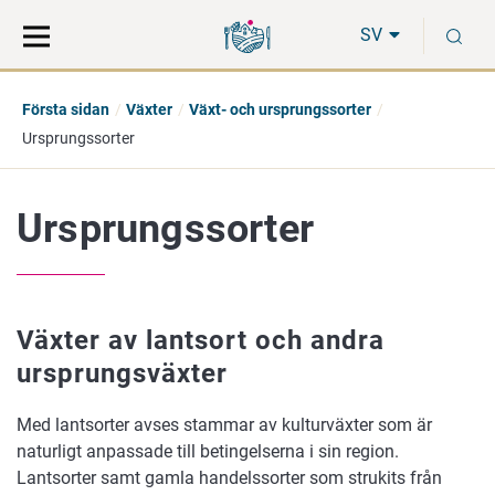
Gå
Sök
S
direkt
på
SV
till
hela
innehåll
webbplatsen
Första sidan
Växter
Växt- och ursprungssorter
Ursprungssorter
Ursprungssorter
Växter av lantsort och andra
ursprungsväxter
Med lantsorter avses stammar av kulturväxter som är
naturligt anpassade till betingelserna i sin region.
Lantsorter samt gamla handelssorter som strukits från