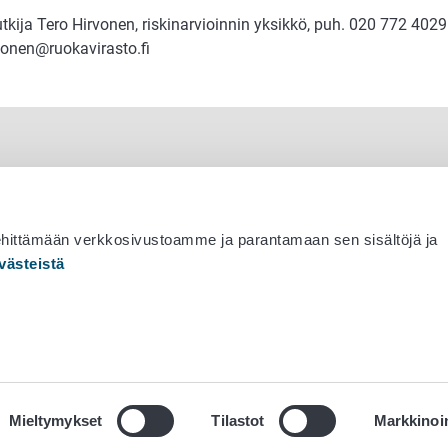
utkija Tero Hirvonen, riskinarvioinnin yksikkö, puh. 020 772 402
rvonen@ruokavirasto.fi
ehittämään verkkosivustoamme ja parantamaan sen sisältöjä ja
västeistä
 530 0400
Mieltymykset
Tilastot
Markkinoin