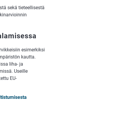
tä sekä tieteellisestä
skinarvioinnin
alamisessa
rvikkeisiin esimerkiksi
mpäristön kautta.
ssa liha- ja
missä. Useille
tettu EU-
ltistumisesta