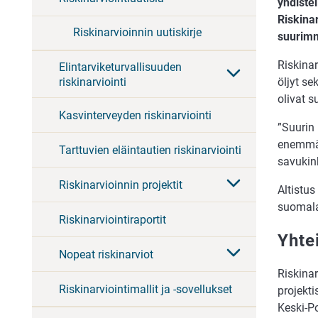
yhdiste
Riskina
Riskinarvioinnin uutiskirje
suurimm
Riskinar
Elintarviketurvallisuuden
riskinarviointi
öljyt se
olivat 
Kasvinterveyden riskinarviointi
”Suurin 
enemmän 
Tarttuvien eläintautien riskinarviointi
savukink
Riskinarvioinnin projektit
Altistus
suomalai
Riskinarviointiraportit
Yhte
Nopeat riskinarviot
Riskinar
Riskinarviointimallit ja -sovellukset
projekti
Keski-