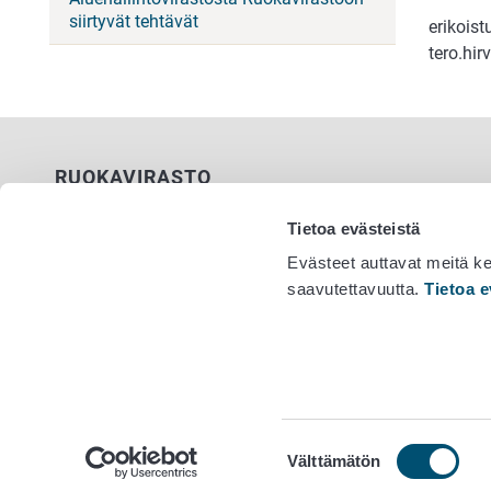
siirtyvät tehtävät
erikoist
tero.hi
RUOKAVIRASTO
PL 100
Tietoa evästeistä
00027 RUOKAVIRASTO
Evästeet auttavat meitä k
saavutettavuutta.
Tietoa e
Yhteystiedot
Vaihde 029
Palaute
Tietosuojailmoitus
Saavutettavuusseloste
Tietoa sivustosta
Evästeasetukset
Suostumuksen
Välttämätön
valinta