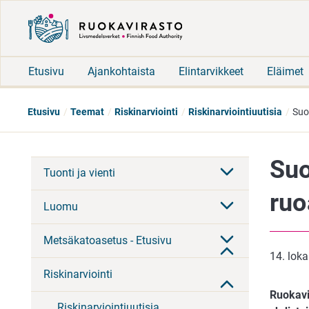
Etusivu
Ajankohtaista
Elintarvikkeet
Eläimet
Etusivu
Teemat
Riskinarviointi
Riskinarviointiuutisia
Suo
Suo
Tuonti ja vienti
ruo
Luomu
Metsäkatoasetus - Etusivu
14. lok
Riskinarviointi
Ruokavi
Riskinarviointiuutisia