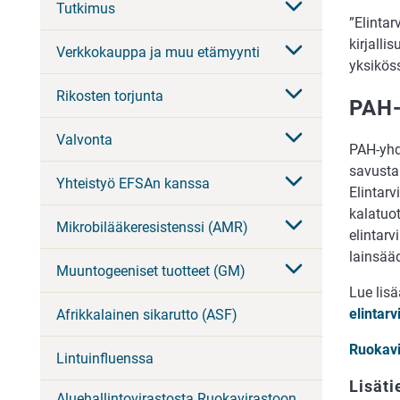
Tutkimus
”Elintar
kirjalli
Verkkokauppa ja muu etämyynti
yksikös
Rikosten torjunta
PAH-
Valvonta
PAH-yhdi
savustam
Yhteistyö EFSAn kanssa
Elintarv
kalatuot
Mikrobilääkeresistenssi (AMR)
elintarv
lainsää
Muuntogeeniset tuotteet (GM)
Lue lisä
elintarv
Afrikkalainen sikarutto (ASF)
Ruokavi
Lintuinfluenssa
Lisäti
Aluehallintovirastosta Ruokavirastoon