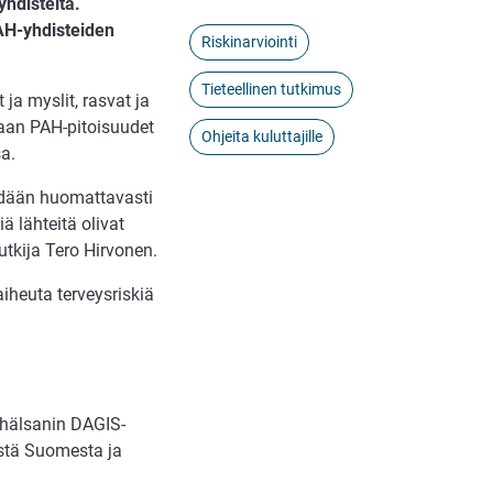
yhdisteitä.
PAH-yhdisteiden
Riskinarviointi
Tieteellinen tutkimus
ja myslit, rasvat ja
ukaan PAH-pitoisuudet
Ohjeita kuluttajille
a.
syödään huomattavasti
ä lähteitä olivat
utkija Tero Hirvonen.
aiheuta terveysriskiä
lkhälsanin DAGIS-
estä Suomesta ja