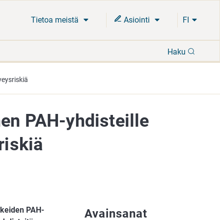
Tietoa meistä
Asiointi
FI
Hae
Haku
veysriskiä
nen PAH-yhdisteille
riskiä
ikkeiden PAH-
Avainsanat