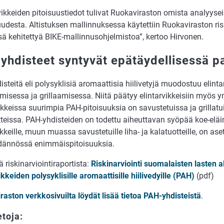
vikkeiden pitoisuustiedot tulivat Ruokaviraston omista analyyseis
suudesta. Altistuksen mallinnuksessa käytettiin Ruokaviraston ri
sä kehitettyä BIKE-mallinnusohjelmistoa”, kertoo Hirvonen.
yhdisteet syntyvät epätäydellisessä p
steitä eli polysyklisiä aromaattisia hiilivetyjä muodostuu elinta
isessa ja grillaamisessa. Niitä päätyy elintarvikkeisiin myös y
ikkeissa suurimpia PAH-pitoisuuksia on savustetuissa ja grillatui
teissa. PAH-yhdisteiden on todettu aiheuttavan syöpää koe-eläi
ikkeille, muun muassa savustetuille liha- ja kalatuotteille, on ase
dännössä enimmäispitoisuuksia.
ä riskinarviointiraportista:
Riskinarviointi suomalaisten lasten a
ikkeiden polysyklisille aromaattisille hiilivedyille (PAH)
(pdf)
raston verkkosivuilta löydät lisää tietoa PAH-yhdisteistä
.
etoja: