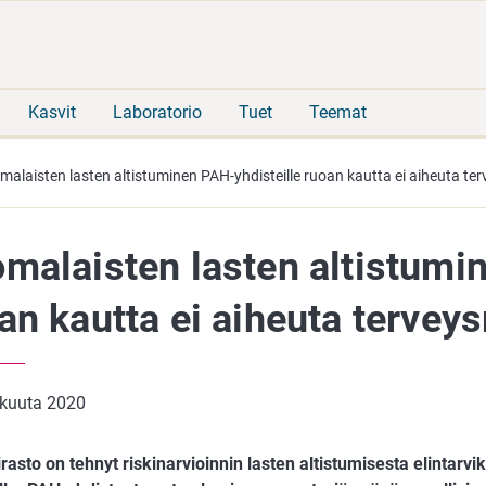
Siirry
Siirry
suoraan
koko
sisältöön
sivuston
hakuun
Kasvit
Laboratorio
Tuet
Teemat
malaisten lasten altistuminen PAH-yhdisteille ruoan kautta ei aiheuta ter
malaisten lasten altistumi
an kautta ei aiheuta terveys
akuuta 2020
rasto on tehnyt riskinarvioinnin lasten altistumisesta elintarv