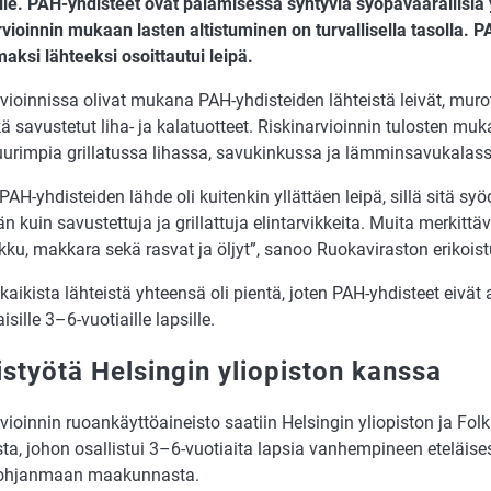
ille. PAH-yhdisteet ovat palamisessa syntyviä syöpävaarallisia 
rvioinnin mukaan lasten altistuminen on turvallisella tasolla. 
aksi lähteeksi osoittautui leipä.
vioinnissa olivat mukana PAH-yhdisteiden lähteistä leivät, murot 
kä savustetut liha- ja kalatuotteet. Riskinarvioinnin tulosten m
suurimpia grillatussa lihassa, savukinkussa ja lämminsavukalass
PAH-yhdisteiden lähde oli kuitenkin yllättäen leipä, sillä sitä 
kuin savustettuja ja grillattuja elintarvikkeita. Muita merkittävi
ku, makkara sekä rasvat ja öljyt”, sanoo Ruokaviraston erikoist
 kaikista lähteistä yhteensä oli pientä, joten PAH-yhdisteet eivät 
sille 3–6-vuotiaille lapsille.
istyötä Helsingin yliopiston kanssa
vioinnin ruoankäyttöaineisto saatiin Helsingin yliopiston ja Fo
sta, johon osallistui 3–6-vuotiaita lapsia vanhempineen eteläis
Pohjanmaan maakunnasta.