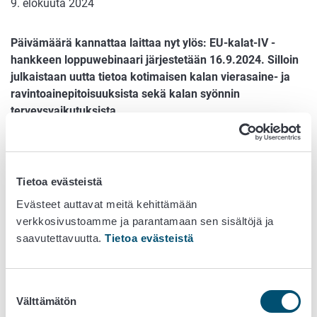
9. elokuuta 2024
Päivämäärä kannattaa laittaa nyt ylös: EU-kalat-IV -
hankkeen loppuwebinaari järjestetään 16.9.2024. Silloin
julkaistaan uutta tietoa kotimaisen kalan vierasaine- ja
ravintoainepitoisuuksista sekä kalan syönnin
terveysvaikutuksista.
EU-kalat IV -projektissa on tutkittu sekä terveydelle
haitallisten että hyödyllisten aineiden pitoisuuksia
kotimaisessa kalassa ja kalatuotteissa. Aiemmissa
Tietoa evästeistä
tutkimuksissa on ilmennyt, että monien
Evästeet auttavat meitä kehittämään
ympäristömyrkkyjen pitoisuudet kotimaisessa kalassa ovat
verkkosivustoamme ja parantamaan sen sisältöjä ja
pienentyneet 2000-luvun alkuvuosista. Toisaalta Euroopan
saavutettavuutta.
Tietoa evästeistä
elintarviketurvallisuusviranomainen EFSA on viime vuosina
tiukentanut elintarvikkeiden sisältämien dioksiinien ja PCB-
yhdisteiden sekä PFAS-yhdisteiden siedettäviä
Suostumuksen
viikkosaantimääriä.
Välttämätön
valinta