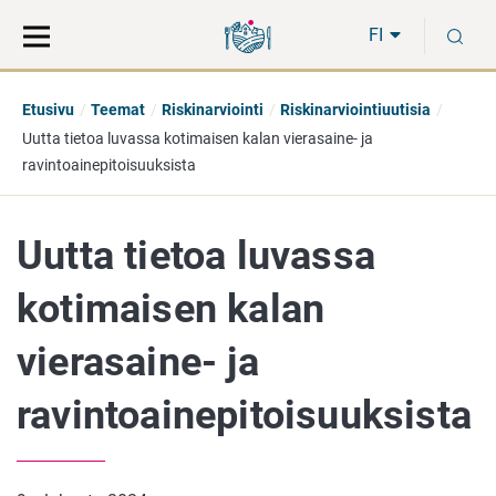
Siirry
Siirry
H
suoraan
koko
FI
sisältöön
sivuston
hakuun
Etusivu
Teemat
Riskinarviointi
Riskinarviointiuutisia
Uutta tietoa luvassa kotimaisen kalan vierasaine- ja
ravintoainepitoisuuksista
Uutta tietoa luvassa
kotimaisen kalan
vierasaine- ja
ravintoainepitoisuuksista