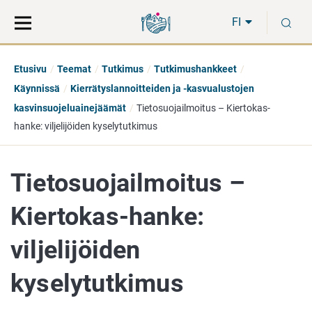
Siirry
Siirry
H
suoraan
koko
FI
sisältöön
sivuston
hakuun
Etusivu
Teemat
Tutkimus
Tutkimushankkeet
Käynnissä
Kierrätyslannoitteiden ja -kasvualustojen
kasvinsuojeluainejäämät
Tietosuojailmoitus – Kiertokas-
hanke: viljelijöiden kyselytutkimus
Tietosuojailmoitus –
Kiertokas-hanke:
viljelijöiden
kyselytutkimus