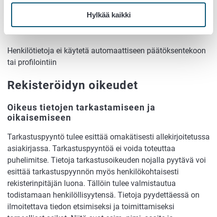
Automaattinen päätöksenteko ja
Hylkää kaikki
profilointi
Henkilötietoja ei käytetä automaattiseen päätöksentekoon
tai profilointiin
Rekisteröidyn oikeudet
Oikeus tietojen tarkastamiseen ja
oikaisemiseen
Tarkastuspyyntö tulee esittää omakätisesti allekirjoitetussa
asiakirjassa. Tarkastuspyyntöä ei voida toteuttaa
puhelimitse. Tietoja tarkastusoikeuden nojalla pyytävä voi
esittää tarkastuspyynnön myös henkilökohtaisesti
rekisterinpitäjän luona. Tällöin tulee valmistautua
todistamaan henkilöllisyytensä. Tietoja pyydettäessä on
ilmoitettava tiedon etsimiseksi ja toimittamiseksi