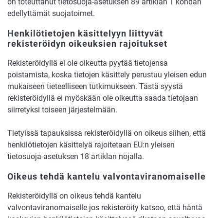
on toteuttanut tietosuoja-asetuksen 89 artiklan 1 kohdan
edellyttämät suojatoimet.
Henkilötietojen käsittelyyn liittyvät
rekisteröidyn oikeuksien rajoitukset
Rekisteröidyllä ei ole oikeutta pyytää tietojensa
poistamista, koska tietojen käsittely perustuu yleisen edun
mukaiseen tieteelliseen tutkimukseen. Tästä syystä
rekisteröidyllä ei myöskään ole oikeutta saada tietojaan
siirretyksi toiseen järjestelmään.
Tietyissä tapauksissa rekisteröidyllä on oikeus siihen, että
henkilötietojen käsittelyä rajoitetaan EU:n yleisen
tietosuoja-asetuksen 18 artiklan nojalla.
Oikeus tehdä kantelu valvontaviranomaiselle
Rekisteröidyllä on oikeus tehdä kantelu
valvontaviranomaiselle jos rekisteröity katsoo, että häntä