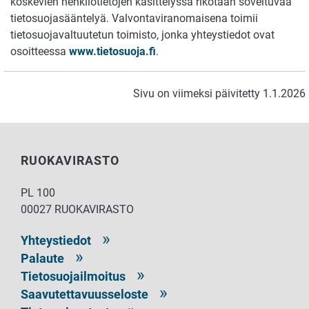
koskevien henkilötietojen käsittelyssä rikotaan soveltuvaa
tietosuojasääntelyä. Valvontaviranomaisena toimii
tietosuojavaltuutetun toimisto, jonka yhteystiedot ovat
osoitteessa
www.tietosuoja.fi
.
Sivu on viimeksi päivitetty 1.1.2026
RUOKAVIRASTO
PL 100
00027 RUOKAVIRASTO
Yhteystiedot
Palaute
Tietosuojailmoitus
Saavutettavuusseloste