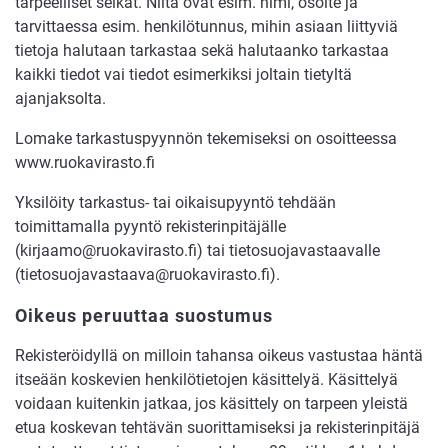
tarpeelliset seikat. Niitä ovat esim. nimi, osoite ja
tarvittaessa esim. henkilötunnus, mihin asiaan liittyviä
tietoja halutaan tarkastaa sekä halutaanko tarkastaa
kaikki tiedot vai tiedot esimerkiksi joltain tietyltä
ajanjaksolta.
Lomake tarkastuspyynnön tekemiseksi on osoitteessa
www.ruokavirasto.fi
Yksilöity tarkastus- tai oikaisupyyntö tehdään
toimittamalla pyyntö rekisterinpitäjälle
(kirjaamo@ruokavirasto.fi) tai tietosuojavastaavalle
(tietosuojavastaava@ruokavirasto.fi).
Oikeus peruuttaa suostumus
Rekisteröidyllä on milloin tahansa oikeus vastustaa häntä
itseään koskevien henkilötietojen käsittelyä. Käsittelyä
voidaan kuitenkin jatkaa, jos käsittely on tarpeen yleistä
etua koskevan tehtävän suorittamiseksi ja rekisterinpitäjä