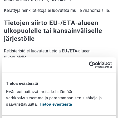
Kerättyjä henkilötietoja ei luovuteta muille viranomaisille.
Tietojen siirto EU-/ETA-alueen
ulko­puolelle tai kansainväliselle
järjestölle
Rekisteristä ei luovuteta tietoja EU-/ETA-alueen
ulkopuolelle.
Henkilötietojen säilytysaika
Rekisteriin kerättyjä tietoja säilytetään ainoastaan niin
Tietoa evästeistä
kauan ja siinä laajuudessa kuin on tarpeellista suhteessa
Evästeet auttavat meitä kehittämään
niihin alkuperäisiin tai yhteensopiviin tarkoituksiin, joihin
verkkosivustoamme ja parantamaan sen sisältöjä ja
henkilötiedot on kerätty. Rekisteriin tallennetut
saavutettavuutta.
Tietoa evästeistä
henkilötiedot poistetaan, kun niiden käsittelylle ei ole enää
laillista perustetta, ellei Kansallisarkisto ole määrännyt