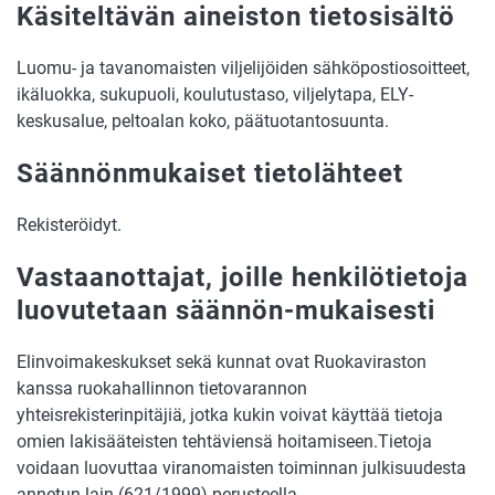
Käsiteltävän aineiston tietosisältö
Luomu- ja tavanomaisten viljelijöiden sähköpostiosoitteet,
ikäluokka, sukupuoli, koulutustaso, viljelytapa, ELY-
keskusalue, peltoalan koko, päätuotantosuunta.
Säännönmukaiset tietolähteet
Rekisteröidyt.
Vastaanottajat, joille henkilötietoja
luovutetaan säännön-mukaisesti
Elinvoimakeskukset sekä kunnat ovat Ruokaviraston
kanssa ruokahallinnon tietovarannon
yhteisrekisterinpitäjiä, jotka kukin voivat käyttää tietoja
omien lakisääteisten tehtäviensä hoitamiseen.Tietoja
voidaan luovuttaa viranomaisten toiminnan julkisuudesta
annetun lain (621/1999) perusteella.