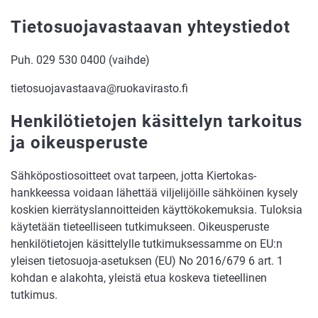
Tietosuojavastaavan yhteystiedot
Puh. 029 530 0400 (vaihde)
tietosuojavastaava@ruokavirasto.fi
Henkilötietojen käsittelyn tarkoitus
ja oikeusperuste
Sähköpostiosoitteet ovat tarpeen, jotta Kiertokas-
hankkeessa voidaan lähettää viljelijöille sähköinen kysely
koskien kierrätyslannoitteiden käyttökokemuksia. Tuloksia
käytetään tieteelliseen tutkimukseen. Oikeusperuste
henkilötietojen käsittelylle tutkimuksessamme on EU:n
yleisen tietosuoja-asetuksen (EU) No 2016/679 6 art. 1
kohdan e alakohta, yleistä etua koskeva tieteellinen
tutkimus.