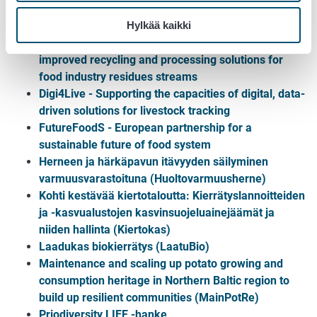
soil systems
Common European Agricultural Data Space (CEADS)
Hylkää kaikki
DeliSoil – Delivering soil improvers through
improved recycling and processing solutions for
food industry residues streams
Digi4Live - Supporting the capacities of digital, data-
driven solutions for livestock tracking
FutureFoodS - European partnership for a
sustainable future of food system
Herneen ja härkäpavun itävyyden säilyminen
varmuusvarastoituna (Huoltovarmuusherne)
Kohti kestävää kiertotaloutta: Kierrätyslannoitteiden
ja -kasvualustojen kasvinsuojeluainejäämät ja
niiden hallinta (Kiertokas)
Laadukas biokierrätys (LaatuBio)
Maintenance and scaling up potato growing and
consumption heritage in Northern Baltic region to
build up resilient communities (MainPotRe)
Priodiversity LIFE -hanke