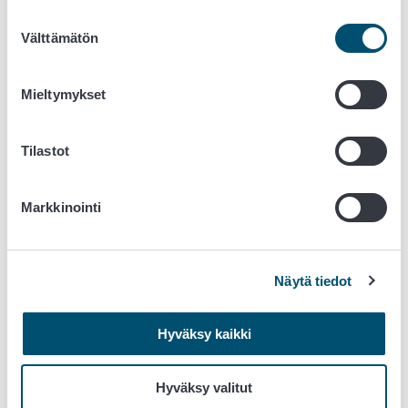
Catalysing scientific innovation into food safety
Suostumuksen
action (CATALYSE)
Välttämätön
valinta
Elintarvikevalvonnan tarkastusmäärä: vaikutus
lainsäädännön noudattamiseen sekä syyt
tarkastusmääräeroihin Suomessa
Mieltymykset
(ELINTARVIKEVALVONTA)
Kasvijuomien ja vegaanisten jälkiruokien
Tilastot
elintarviketurvallisuus (VEGETURVA)
PARC- kemikaalialtistumisen biomonitorointi
Uusien proteiinilähteiden elintarviketurvallisuus
Markkinointi
(PROTETURVA)
Vahvistuva huoltovarmuus ja
Näytä tiedot
varautuminen
Agriculture of Data (AgData)
Hyväksy kaikki
Bin2Bean - Boosting the market deployment of safe,
effective and sustainable innovations for soil
Hyväksy valitut
improvement from biowaste, towards regenerative