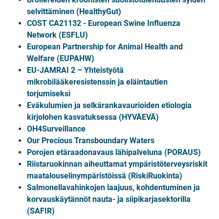
selvittäminen (HealthyGut)
COST CA21132 - European Swine Influenza
Network (ESFLU)
European Partnership for Animal Health and
Welfare (EUPAHW)
EU-JAMRAI 2
– Yhteisty
ötä
mikrobilääkeresistenssin ja eläintautien
torjumiseksi
Eväkulumien ja selkärankavaurioiden etiologia
kirjolohen kasvatuksessa (HYVÄEVÄ)
OH4Surveillance
Our Precious Transboundary Waters
Porojen etäraadonavaus lähipalveluna (PORAUS)
Riistaruokinnan aiheuttamat ympäristöterveysriskit
maatalouselinympäristöissä (RiskiRuokinta)
Salmonellavahinkojen laajuus, kohdentuminen ja
korvauskäytännöt nauta- ja siipikarjasektorilla
(SAFIR)