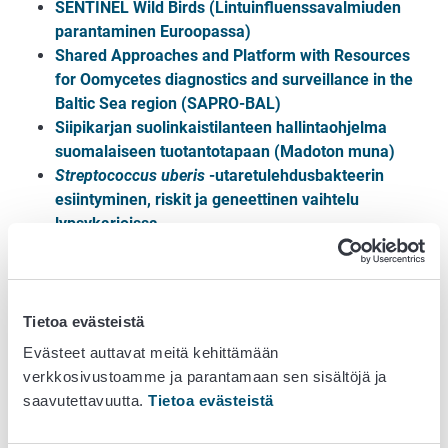
SENTINEL Wild Birds (Lintuinfluenssavalmiuden
parantaminen Euroopassa)
Shared Approaches and Platform with Resources
for Oomycetes diagnostics and surveillance in the
Baltic Sea region (SAPRO-BAL)
Siipikarjan suolinkaistilanteen hallintaohjelma
suomalaiseen tuotantotapaan (Madoton muna)
Streptococcus uberis
-utaretulehdusbakteerin
esiintyminen, riskit ja geneettinen vaihtelu
lypsykarjoissa
Tuhoojariskien kartoitus ja hallinta öljy- ja
palkokasvituotannossa (Turikka)
Uhkaavasti leviävät rikkakasvit (ULRIKA)
Vesihome – uhka Saimaan järvilohelle ja yhteys
Tietoa evästeistä
vesien tummenemiseen
Evästeet auttavat meitä kehittämään
Vesiviljelyn kehittämisohjelma
verkkosivustoamme ja parantamaan sen sisältöjä ja
saavutettavuutta.
Tietoa evästeistä
Ruoan turvallisuus