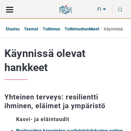
Siirry
Siirry
H
suoraan
koko
FI
sisältöön
sivuston
hakuun
Etusivu
Teemat
Tutkimus
Tutkimushankkeet
Käynnissä
Käynnissä olevat
hankkeet
Yhteinen terveys: resilientti
ihminen, eläimet ja ympäristö
Kasvi- ja eläintaudit
Broilereiden kroonisten suolistotulehdusten syiden