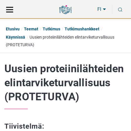
Siirry
Siirry
H
suoraan
koko
FI
sisältöön
sivuston
hakuun
Etusivu
Teemat
Tutkimus
Tutkimushankkeet
Käynnissä
Uusien proteiinilähteiden elintarviketurvallisuus
(PROTETURVA)
Uusien proteiinilähteiden
elintarviketurvallisuus
(PROTETURVA)
Tiivistelmä: