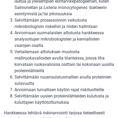
laatua ja yleisempien elintarvikepatogeenien, kuten
Salmonellan ja
Listeria monocytogenes
-bakteerin
esiintymistä ja/tai pitoisuuksia
Selvittämään prosessoinnin vaikutusta
mikrobiologisiin riskeihin ja niiden hallintaan
Arvioimaan suomalaisten altistusta hankkeessa
analysoitujen mikrobiologisten ja kemiallisten
vaarojen osalta
Vertailemaan altistuksen muutosta
malliruokavalioiden avulla tilanteissa, joissa liha
korvataan ruokavaliossa osittain tai kokonaan uusilla
proteiinilähteillä
Selvittämään ruuansulatusmallien avulla proteiinien
sulavuutta
Arvioimaan turvallisen käytön rajat riskituotteille
Selvittämään uusien proteiinilähteiden kulutusta ja
kuluttajien käyttötottumuksia
Hankkeessa tehtävä riskinarviointi tarjoaa tieteellisesti