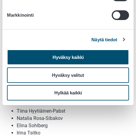
Johanna Suomi
Tero Hirvonen
Markkinointi
Suvi Joutsen
Janne Järvinen
Marjo Kolmonen
Näytä tiedot
Marja Raatikainen
Maria Simola
Hyväksy kaikki
Saija Hallanvuo
Maria Hautaniemi
Suvi Nykäsenoja
Hyväksy valitut
Maria Aarnio
VTT
Hylkää kaikki
Hanna-Leena Alakomi
Tiina Hyytiäinen-Pabst
Natalia Rosa-Sibakov
Elina Sohlberg
Irina Tsitko