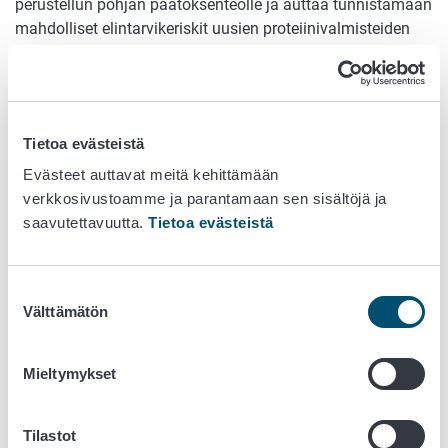
perustellun pohjan päätöksenteolle ja auttaa tunnistamaan
mahdolliset elintarvikeriskit uusien proteiinivalmisteiden
osalta. Hankkeen tuottama tieto tukee lainsäädännön
kehittämistä ja valvonnan suunnittelua.
Aikataulu
Tietoa evästeistä
2025–2028
Evästeet auttavat meitä kehittämään
verkkosivustoamme ja parantamaan sen sisältöjä ja
Rahoitus
saavutettavuutta.
Tietoa evästeistä
Maatilatalouden kehittämisrahasto (Makera),
Ruokavirasto, Teknologian tutkimuskeskus VTT Oy​, Valio
Suostumuksen
Oy
Välttämätön
valinta
Projektiryhmä
Mieltymykset
Ruokavirasto
Tilastot
Petra Pasonen