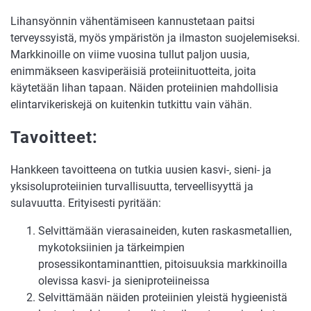
Lihansyönnin vähentämiseen kannustetaan paitsi
terveyssyistä, myös ympäristön ja ilmaston suojelemiseksi.
Markkinoille on viime vuosina tullut paljon uusia,
enimmäkseen kasviperäisiä proteiinituotteita, joita
käytetään lihan tapaan. Näiden proteiinien mahdollisia
elintarvikeriskejä on kuitenkin tutkittu vain vähän.
Tavoitteet:
Hankkeen tavoitteena on tutkia uusien kasvi-, sieni- ja
yksisoluproteiinien turvallisuutta, terveellisyyttä ja
sulavuutta. Erityisesti pyritään:
Selvittämään vierasaineiden, kuten raskasmetallien,
mykotoksiinien ja tärkeimpien
prosessikontaminanttien, pitoisuuksia markkinoilla
olevissa kasvi- ja sieniproteiineissa
Selvittämään näiden proteiinien yleistä hygieenistä