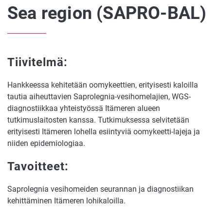
Sea region (SAPRO-BAL)
Tiivitelmä:
Hankkeessa kehitetään oomykeettien, erityisesti kaloilla
tautia aiheuttavien Saprolegnia-vesihomelajien, WGS-
diagnostiikkaa yhteistyössä Itämeren alueen
tutkimuslaitosten kanssa. Tutkimuksessa selvitetään
erityisesti Itämeren lohella esiintyviä oomykeetti-lajeja ja
niiden epidemiologiaa.
Tavoitteet:
Saprolegnia vesihomeiden seurannan ja diagnostiikan
kehittäminen Itämeren lohikaloilla.