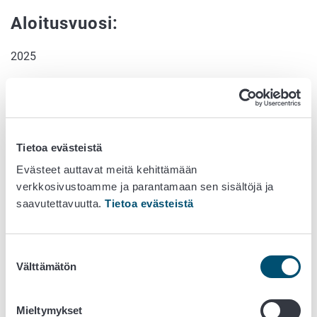
Aloitusvuosi:
2025
Lopetusvuosi:
2027
Tietoa evästeistä
Hankkeen rahoitukseen osallistuu:
Evästeet auttavat meitä kehittämään
verkkosivustoamme ja parantamaan sen sisältöjä ja
The Swedish Institute (SI) and the Baltic Sea Neighborhood
saavutettavuutta.
Tietoa evästeistä
Programme
Suostumuksen
Välttämätön
valinta
Mieltymykset