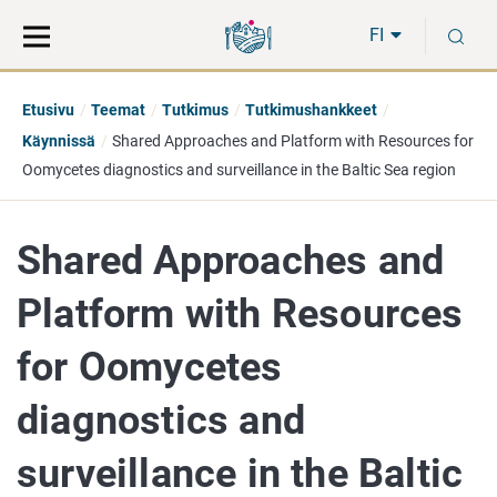
Siirry
Siirry
H
suoraan
koko
FI
sisältöön
sivuston
hakuun
Etusivu
Teemat
Tutkimus
Tutkimushankkeet
Käynnissä
Shared Approaches and Platform with Resources for
Oomycetes diagnostics and surveillance in the Baltic Sea region
Shared Approaches and
Platform with Resources
for Oomycetes
diagnostics and
surveillance in the Baltic