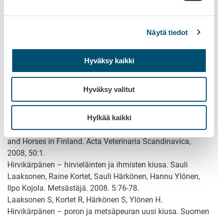
often attacks humans; preferences for body parts, colour
and temperature. Bulletin of Entomological Research. Bull
Entomol Res. 2009 Aug 24, 1-7.
Näytä tiedot
Kynkäänniemi S-M, Kortet R, Härkönen L, Kaitala A,
Laaksonen S. Deer ked ? a new ectoparasite for reindeer?
The 31st International Ethological Conference, Rennes,
Hyväksy kaikki
France. 19.8.-24.8.2009. Abstracts ja posteriesitys.
Hirveän harmillinen hirvikärpänen – poron uusi vitsaus?
Hyväksy valitut
Sauli Laaksonen, Arja Kaitala, Raine Korte, Sauli Härkönen,
Hannu Ylönen. Poromies 2008, 3: 24-26.
Hylkää kaikki
Solismaa M, Laaksonen S, Nylund M, Pitkänen E, Airakorpi
R, Oksanen A. 2008. Filarioid Nematodes in Cattle, Sheep
and Horses in Finland. Acta Veterinaria Scandinavica,
2008, 50:1.
Hirvikärpänen – hirvieläinten ja ihmisten kiusa. Sauli
Laaksonen, Raine Kortet, Sauli Härkönen, Hannu Ylönen,
Ilpo Kojola. Metsästäjä. 2008. 5:76-78.
Laaksonen S, Kortet R, Härkönen S, Ylönen H.
Hirvikärpänen – poron ja metsäpeuran uusi kiusa. Suomen