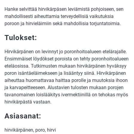
Hanke selvittää hirvikärpäsen leviämistä pohjoiseen, sen
mahdollisesti aiheuttamia terveydellisiä vaikutuksia
poroon ja hirvieläimiin sekä mahdollisia torjuntatoimia.
Tulokset:
Hirvikärpänen on levinnyt jo poronhoitoalueen etelärajalle.
Ensimmäiset löydökset poroista on tehty poronhoitoalueen
eteläosissa. Tutkimusten mukaan hirvikärpänen hyväksyy
poron isäntäeläimekseen ja lisääntyy siinä. Hirvikärpänen
aiheuttaa huomattavaa haittaa porolle ja muutoksia ihoon
ja karvapeitteeseen. Alustavien tulosten mukaan porojen
tavanomainen loislääkitys ivermektiinillä on tehokas myös
hirvikärpästä vastaan.
Asiasanat:
hirvikärpänen, poro, hirvi