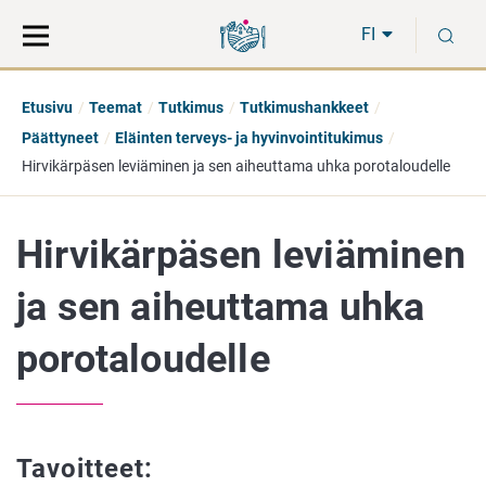
Siirry
Siirry
H
suoraan
koko
FI
sisältöön
sivuston
hakuun
Etusivu
Teemat
Tutkimus
Tutkimushankkeet
Päättyneet
Eläinten terveys- ja hyvinvointitukimus
Hirvikärpäsen leviäminen ja sen aiheuttama uhka porotaloudelle
Hirvikärpäsen leviäminen
ja sen aiheuttama uhka
porotaloudelle
Tavoitteet: