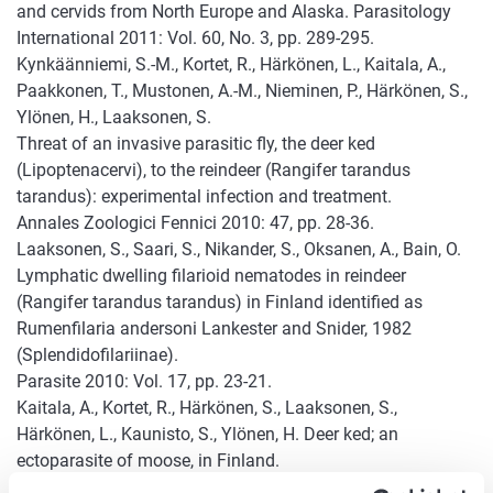
and cervids from North Europe and Alaska. Parasitology
International 2011: Vol. 60, No. 3, pp. 289-295.
Kynkäänniemi, S.-M., Kortet, R., Härkönen, L., Kaitala, A.,
Paakkonen, T., Mustonen, A.-M., Nieminen, P., Härkönen, S.,
Ylönen, H., Laaksonen, S.
Threat of an invasive parasitic fly, the deer ked
(Lipoptenacervi), to the reindeer (Rangifer tarandus
tarandus): experimental infection and treatment.
Annales Zoologici Fennici 2010: 47, pp. 28-36.
Laaksonen, S., Saari, S., Nikander, S., Oksanen, A., Bain, O.
Lymphatic dwelling filarioid nematodes in reindeer
(Rangifer tarandus tarandus) in Finland identified as
Rumenfilaria andersoni Lankester and Snider, 1982
(Splendidofilariinae).
Parasite 2010: Vol. 17, pp. 23-21.
Kaitala, A., Kortet, R., Härkönen, S., Laaksonen, S.,
Härkönen, L., Kaunisto, S., Ylönen, H. Deer ked; an
ectoparasite of moose, in Finland.
Alces 2009, 45: 85-88.