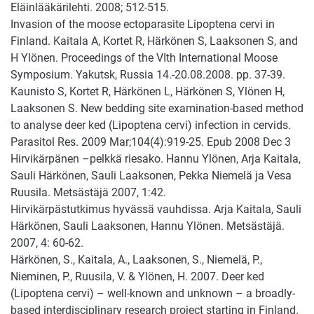
Eläinlääkärilehti. 2008; 512-515.
Invasion of the moose ectoparasite Lipoptena cervi in
Finland. Kaitala A, Kortet R, Härkönen S, Laaksonen S, and
H Ylönen. Proceedings of the VIth International Moose
Symposium. Yakutsk, Russia 14.-20.08.2008. pp. 37-39.
Kaunisto S, Kortet R, Härkönen L, Härkönen S, Ylönen H,
Laaksonen S. New bedding site examination-based method
to analyse deer ked (Lipoptena cervi) infection in cervids.
Parasitol Res. 2009 Mar;104(4):919-25. Epub 2008 Dec 3
Hirvikärpänen –pelkkä riesako. Hannu Ylönen, Arja Kaitala,
Sauli Härkönen, Sauli Laaksonen, Pekka Niemelä ja Vesa
Ruusila. Metsästäjä 2007, 1:42.
Hirvikärpästutkimus hyvässä vauhdissa. Arja Kaitala, Sauli
Härkönen, Sauli Laaksonen, Hannu Ylönen. Metsästäjä.
2007, 4: 60-62.
Härkönen, S., Kaitala, A., Laaksonen, S., Niemelä, P.,
Nieminen, P., Ruusila, V. & Ylönen, H. 2007. Deer ked
(Lipoptena cervi) – well-known and unknown – a broadly-
based interdisciplinary research project starting in Finland.