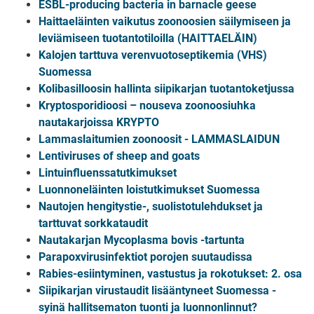
ESBL-producing bacteria in barnacle geese
Haittaeläinten vaikutus zoonoosien säilymiseen ja
leviämiseen tuotantotiloilla (HAITTAELÄIN)
Kalojen tarttuva verenvuotoseptikemia (VHS)
Suomessa
Kolibasilloosin hallinta siipikarjan tuotantoketjussa
Kryptosporidioosi – nouseva zoonoosiuhka
nautakarjoissa KRYPTO
Lammaslaitumien zoonoosit - LAMMASLAIDUN
Lentiviruses of sheep and goats
Lintuinfluenssatutkimukset
Luonnoneläinten loistutkimukset Suomessa
Nautojen hengitystie-, suolistotulehdukset ja
tarttuvat sorkkataudit
Nautakarjan Mycoplasma bovis -tartunta
Parapoxvirusinfektiot porojen suutaudissa
Rabies-esiintyminen, vastustus ja rokotukset: 2. osa
Siipikarjan virustaudit lisääntyneet Suomessa -
syinä hallitsematon tuonti ja luonnonlinnut?