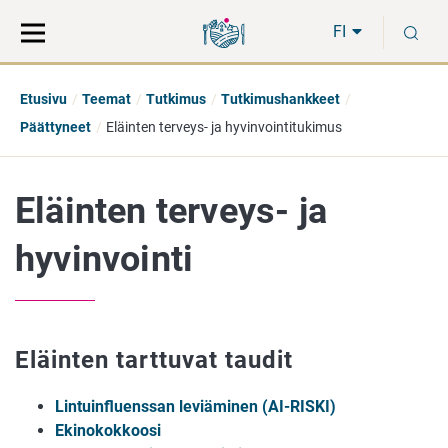
Siirry
Siirry
H
suoraan
koko
FI
sisältöön
sivuston
hakuun
Etusivu
Teemat
Tutkimus
Tutkimushankkeet
Päättyneet
Eläinten terveys- ja hyvinvointitukimus
Eläinten terveys- ja
hyvinvointi
Eläinten tarttuvat taudit
Lintuinfluenssan leviäminen (AI-RISKI)
Ekinokokkoosi