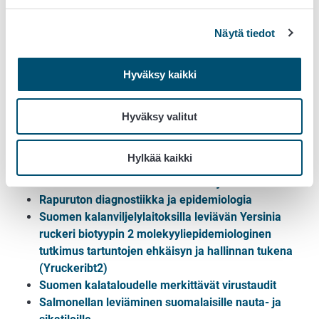
todentaminen ja sertifiointi lypsykarjatalouden
tukemiseksi
Näytä tiedot
Lypsylehmien sorkka-alueen ihotulehdus – uusi
uhka lypsykarjataloudelle
Hyväksy kaikki
Minkkien ja kettujen ruoansulatuskanavan
ongelmat, niiden ennaltaehkäisy ja kohdennettu
hoito
Hyväksy valitut
Mycoplasma bovis -tartunnan hallinta nautojen
lisääntymisteknologiassa
Hylkää kaikki
Mycoplasma bovis -tartunnan vaikutukset ja
vastustus suomalaisessa nautakarjataloudessa
Rapuruton diagnostiikka ja epidemiologia
Suomen kalanviljelylaitoksilla leviävän Yersinia
ruckeri biotyypin 2 molekyyliepidemiologinen
tutkimus tartuntojen ehkäisyn ja hallinnan tukena
(Yruckeribt2)
Suomen kalataloudelle merkittävät virustaudit
Salmonellan leviäminen suomalaisille nauta- ja