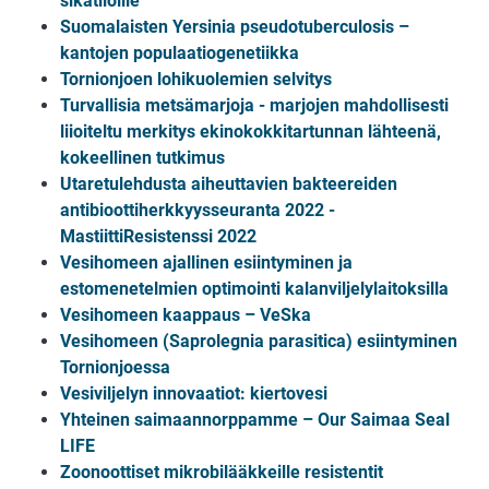
sikatiloille
Suomalaisten Yersinia pseudotuberculosis –
kantojen populaatiogenetiikka
Tornionjoen lohikuolemien selvitys
Turvallisia metsämarjoja - marjojen mahdollisesti
liioiteltu merkitys ekinokokkitartunnan lähteenä,
kokeellinen tutkimus
Utaretulehdusta aiheuttavien bakteereiden
antibioottiherkkyysseuranta 2022 -
MastiittiResistenssi 2022
Vesihomeen ajallinen esiintyminen ja
estomenetelmien optimointi kalanviljelylaitoksilla
Vesihomeen kaappaus – VeSka
Vesihomeen (Saprolegnia parasitica) esiintyminen
Tornionjoessa
Vesiviljelyn innovaatiot: kiertovesi
Yhteinen saimaannorppamme – Our Saimaa Seal
LIFE
Zoonoottiset mikrobilääkkeille resistentit