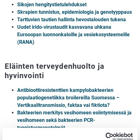
Sikojen hengitystietulehdukset
Skrapien tunnistus, epidemiologia ja genotyyppaus
Tarttuvien tautien hallinta hevostalouden tukena
Uudet irido-virustaudit kasvavana uhkana
Eurooopan luonnonkaloille ja vesiekosysteemeille
(RANA)
Eläinten terveydenhuolto ja
hyvinvointi
Antibioottiresistenttien kampylobakteerien
populaatiogenetiikka broilereilla Suomessa –
Vertikaalitransmissio, faktaa vai fiktiota?
Bakteerien merkitys vesihomeen esiintymisessä ja
vesihomeen sekä bakteerien PCR-
tunnistusmenetelmät
Eläintuotannon uudet epätyypilliset zoonoosiuhkat