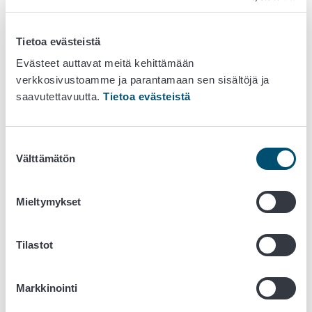
Endofyyttiset toksiinit rehuissa
Eräiden eläinlääkkeiden toksikokinetiikka
EU:n vapaaehtoinen mehiläiskuolleisuuden ja
Tietoa evästeistä
tautien seurantaohjelma
Evästeet auttavat meitä kehittämään
Gyrodactylus salaris -lohiloisen esiintyminen ja
verkkosivustoamme ja parantamaan sen sisältöjä ja
ehkäisy
saavutettavuutta.
Tietoa evästeistä
GyroSTOP: Detect and stop the spread of
Gyrodactylus salaris on the North Calotte
Hirvikärpäsen leviäminen ja sen aiheuttama uhka
Suostumuksen
porotaloudelle
Välttämätön
valinta
Ihmisten kotimaisten EHEC-tapausten ja nautojen
STEC-kantojen yhteyden selvittäminen
Mieltymykset
Kalaterveyden hallinta kiertovesiviljelyssä
Kalojen hyvinvointiohjelman suunnittelu ja
käynnistys –hanke
Tilastot
Koirien ja kissojen hyvinvointia heikentävät
perinnölliset sairaudet
Markkinointi
Kyttyrälohi - vieraslaji Barentsin alueen lohijoissa
Lypsykarjojen hyvän paratuberkuloositilanteen