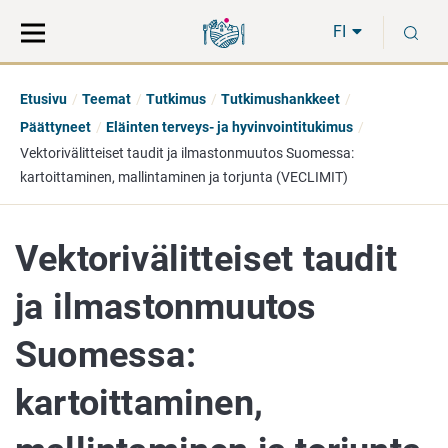
Siirry
Siirry
H
suoraan
koko
FI
sisältöön
sivuston
hakuun
Etusivu
Teemat
Tutkimus
Tutkimushankkeet
Päättyneet
Eläinten terveys- ja hyvinvointitukimus
Vektorivälitteiset taudit ja ilmastonmuutos Suomessa:
kartoittaminen, mallintaminen ja torjunta (VECLIMIT)
Vektorivälitteiset taudit
ja ilmastonmuutos
Suomessa:
kartoittaminen,