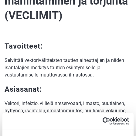
mallintaminen ja torjunta
(VECLIMIT)
Tavoitteet:
Selvittää vektorivälitteisten tautien aiheuttajien ja niiden
isäntälajien merkitys tautien esiintymiselle ja
vastustamiselle muuttuvassa ilmastossa.
Asiasanat:
Vektori, infektio, villieläinreservoaari, ilmasto, puutiainen,
hyttynen, isäntälaji, ilmastonmuutos, puutiaisaivokuume,
borrelia, West Nile -virus, arbovirus, mallintaminen,
kansanterveys