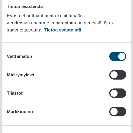
Hankkeen vastuullinen johtaja:
Tietoa evästeistä
Evästeet auttavat meitä kehittämään
Olli Vapalahti, professori, Helsingin yliopisto, virologian
verkkosivustoamme ja parantamaan sen sisältöjä ja
osasto, eläinlääketieteellisten biotieteiden osasto
saavutettavuutta.
Tietoa evästeistä
Ruokaviraston hankevastaava:
Suostumuksen
Antti Oksanen, tutkimusprofessori, villi- ja
Välttämätön
valinta
eläinpatologianjaosto
Yhteistyötahot:
Mieltymykset
Helsingin yliopisto (hankkeen koordinaatio);
Tilastot
Ilmatieteen laitos;
Luonnonvarakeskus;
Turun yliopisto;
Markkinointi
Jyväskylän yliopisto;
Terveyden ja hyvinvoinninlaitos