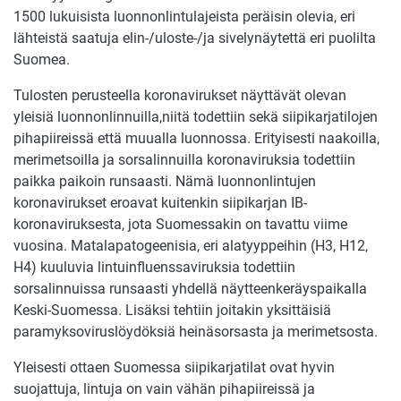
1500 lukuisista luonnonlintulajeista peräisin olevia, eri
lähteistä saatuja elin-/uloste-/ja sivelynäytettä eri puolilta
Suomea.
Tulosten perusteella koronavirukset näyttävät olevan
yleisiä luonnonlinnuilla,niitä todettiin sekä siipikarjatilojen
pihapiireissä että muualla luonnossa. Erityisesti naakoilla,
merimetsoilla ja sorsalinnuilla koronaviruksia todettiin
paikka paikoin runsaasti. Nämä luonnonlintujen
koronavirukset eroavat kuitenkin siipikarjan IB-
koronaviruksesta, jota Suomessakin on tavattu viime
vuosina. Matalapatogeenisia, eri alatyyppeihin (H3, H12,
H4) kuuluvia lintuinfluenssaviruksia todettiin
sorsalinnuissa runsaasti yhdellä näytteenkeräyspaikalla
Keski-Suomessa. Lisäksi tehtiin joitakin yksittäisiä
paramyksoviruslöydöksiä heinäsorsasta ja merimetsosta.
Yleisesti ottaen Suomessa siipikarjatilat ovat hyvin
suojattuja, lintuja on vain vähän pihapiireissä ja