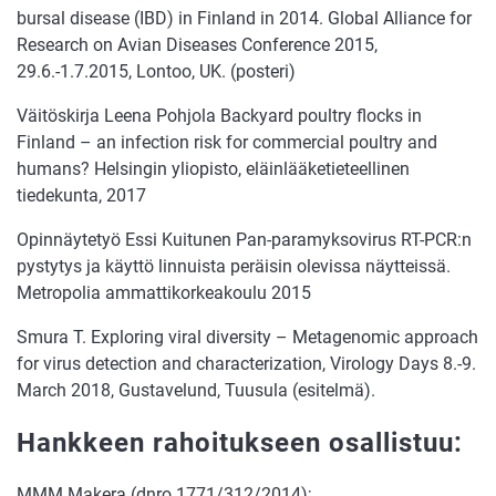
bursal disease (IBD) in Finland in 2014. Global Alliance for
Research on Avian Diseases Conference 2015,
29.6.-1.7.2015, Lontoo, UK. (posteri)
Väitöskirja Leena Pohjola Backyard poultry flocks in
Finland – an infection risk for commercial poultry and
humans? Helsingin yliopisto, eläinlääketieteellinen
tiedekunta, 2017
Opinnäytetyö Essi Kuitunen Pan-paramyksovirus RT-PCR:n
pystytys ja käyttö linnuista peräisin olevissa näytteissä.
Metropolia ammattikorkeakoulu 2015
Smura T. Exploring viral diversity – Metagenomic approach
for virus detection and characterization, Virology Days 8.-9.
March 2018, Gustavelund, Tuusula (esitelmä).
Hankkeen rahoitukseen osallistuu:
MMM Makera (dnro 1771/312/2014);