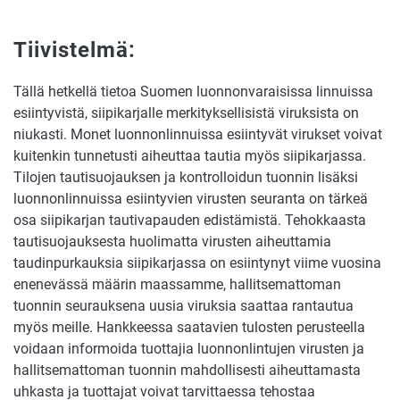
Tiivistelmä:
Tällä hetkellä tietoa Suomen luonnonvaraisissa linnuissa
esiintyvistä, siipikarjalle merkityksellisistä viruksista on
niukasti. Monet luonnonlinnuissa esiintyvät virukset voivat
kuitenkin tunnetusti aiheuttaa tautia myös siipikarjassa.
Tilojen tautisuojauksen ja kontrolloidun tuonnin lisäksi
luonnonlinnuissa esiintyvien virusten seuranta on tärkeä
osa siipikarjan tautivapauden edistämistä. Tehokkaasta
tautisuojauksesta huolimatta virusten aiheuttamia
taudinpurkauksia siipikarjassa on esiintynyt viime vuosina
enenevässä määrin maassamme, hallitsemattoman
tuonnin seurauksena uusia viruksia saattaa rantautua
myös meille. Hankkeessa saatavien tulosten perusteella
voidaan informoida tuottajia luonnonlintujen virusten ja
hallitsemattoman tuonnin mahdollisesti aiheuttamasta
uhkasta ja tuottajat voivat tarvittaessa tehostaa