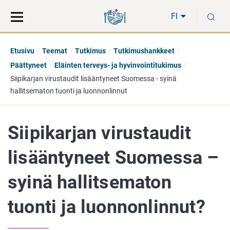
Siirry
Siirry
H
suoraan
koko
FI
sisältöön
sivuston
hakuun
Etusivu
Teemat
Tutkimus
Tutkimushankkeet
Päättyneet
Eläinten terveys- ja hyvinvointitukimus
Siipikarjan virustaudit lisääntyneet Suomessa - syinä
hallitsematon tuonti ja luonnonlinnut
Siipikarjan virustaudit
lisääntyneet Suomessa –
syinä hallitsematon
tuonti ja luonnonlinnut?