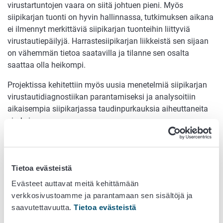
virustartuntojen vaara on siitä johtuen pieni. Myös
siipikarjan tuonti on hyvin hallinnassa, tutkimuksen aikana
ei ilmennyt merkittäviä siipikarjan tuonteihin liittyviä
virustautiepäilyjä. Harrastesiipikarjan liikkeistä sen sijaan
on vähemmän tietoa saatavilla ja tilanne sen osalta
saattaa olla heikompi.
Projektissa kehitettiin myös uusia menetelmiä siipikarjan
virustautidiagnostiikan parantamiseksi ja analysoitiin
aikaisempia siipikarjassa taudinpurkauksia aiheuttaneita
viruksia.
Asiasanat:
luonnonlinnut, virustaudit, siipikarja, tuonti
Tietoa evästeistä
Evästeet auttavat meitä kehittämään
Hankkeen vastuullinen johtaja:
verkkosivustoamme ja parantamaan sen sisältöjä ja
saavutettavuutta.
Tietoa evästeistä
Huovilainen, Anita, erikoistutkija, FT, dos. Evira,