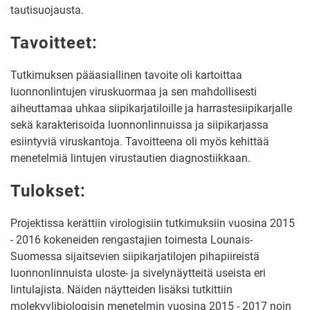
tautisuojausta.
Tavoitteet:
Tutkimuksen pääasiallinen tavoite oli kartoittaa
luonnonlintujen viruskuormaa ja sen mahdollisesti
aiheuttamaa uhkaa siipikarjatiloille ja harrastesiipikarjalle
sekä karakterisoida luonnonlinnuissa ja siipikarjassa
esiintyviä viruskantoja. Tavoitteena oli myös kehittää
menetelmiä lintujen virustautien diagnostiikkaan.
Tulokset:
Projektissa kerättiin virologisiin tutkimuksiin vuosina 2015
- 2016 kokeneiden rengastajien toimesta Lounais-
Suomessa sijaitsevien siipikarjatilojen pihapiireistä
luonnonlinnuista uloste- ja sivelynäytteitä useista eri
lintulajista. Näiden näytteiden lisäksi tutkittiin
molekyylibiologisin menetelmin vuosina 2015 - 2017 noin