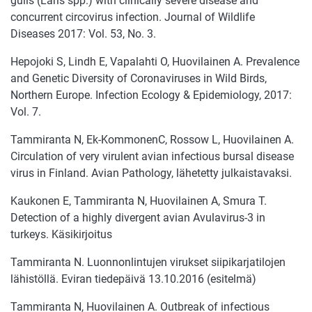
gulls (Laris spp.) with clinically severe disease and
concurrent circovirus infection. Journal of Wildlife
Diseases 2017: Vol. 53, No. 3.
Hepojoki S, Lindh E, Vapalahti O, Huovilainen A. Prevalence
and Genetic Diversity of Coronaviruses in Wild Birds,
Northern Europe. Infection Ecology & Epidemiology, 2017:
Vol. 7.
Tammiranta N, Ek-KommonenC, Rossow L, Huovilainen A.
Circulation of very virulent avian infectious bursal disease
virus in Finland. Avian Pathology, lähetetty julkaistavaksi.
Kaukonen E, Tammiranta N, Huovilainen A, Smura T.
Detection of a highly divergent avian Avulavirus-3 in
turkeys. Käsikirjoitus
Tammiranta N. Luonnonlintujen virukset siipikarjatilojen
lähistöllä. Eviran tiedepäivä 13.10.2016 (esitelmä)
Tammiranta N, Huovilainen A. Outbreak of infectious