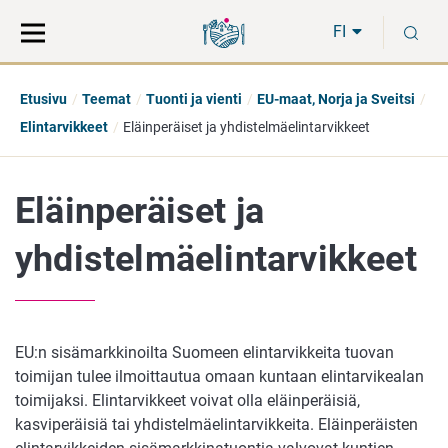
Siirry
Siirry
H
suoraan
koko
FI
sisältöön
sivuston
hakuun
Etusivu
Teemat
Tuonti ja vienti
EU-maat, Norja ja Sveitsi
Elintarvikkeet
Eläinperäiset ja yhdistelmäelintarvikkeet
Eläinperäiset ja
yhdistelmäelintarvikkeet
EU:n sisämarkkinoilta Suomeen elintarvikkeita tuovan
toimijan tulee ilmoittautua omaan kuntaan elintarvikealan
toimijaksi. Elintarvikkeet voivat olla eläinperäisiä,
kasviperäisiä tai yhdistelmäelintarvikkeita. Eläinperäisten