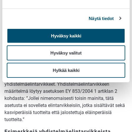
poistettu mitään osia (esimerkiksi siivet, jalat, pää tai
suoli); hyönteiset voivat olla kokonaisia tai
Näytä tiedot
kokonaisista hyönteisistä jauhettuja tai rouhittuja
hunaja.
Hyväksy kaikki
Yhdistelmäelintarvikkeet
Hyväksy valitut
Elintarvikkeet, jotka sisältävät sekä kasviperäisiä tuotteita
että jalostettuja eläinperäisiä tuotteita, eivät ole
eläinperäisiä elintarvikkeita, vaan elintarvikkeita, joista
Hylkää kaikki
tässä yhteydessä käytetään nimitystä
yhdistelmäelintarvikkeet. Yhdistelmäelintarvikkeen
määritelmä löytyy asetuksen EY 853/2004 1 artiklan 2
kohdasta: ”Jollei nimenomaisesti toisin mainita, tätä
asetusta ei sovelleta elintarvikkeisiin, jotka sisältävät sekä
kasviperäisiä tuotteita että jalostettuja eläinperäisiä
tuotteita.”
Esimerkkejä yhdistelmäelintarvikkeista