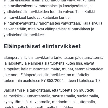
elintarvikkeiden sisämarkkinatuontia valvovat kuntien
elintarvikevalvontaviranomaiset ja kasviperäisten ja
yhdistelmäelintarvikkeiden tuontia valvoo Tulli. Kaikki
elintarvikkeet kuuluvat kuitenkin kuntien
elintarvikevalvontaviranomaisten valvontaan. Tällä sivulla
selvennetään, mitä ovat eläinperäiset elintarvikkeet ja
yhdistelmäelintarvikkeet.
Eläinperäiset elintarvikkeet
Eläinperäisillä elintarvikkeilla tarkoitetaan jalostamattomia
ja jalostettuja eläinperäisiä tuotteita kuten liha, elävät
simpukat, kalastustuotteet, maito, munat, sammakonreidet
ja etanat. Eläinperäiset elintarvikkeet on määritelty
tarkemmin asetuksen EY 853/2004 liitteen I kohdissa 1-8.
Jalostamisella tarkoitetaan, että tuotetta on muutettu
esimerkiksi kuumentamalla, savustamalla, suolaamalla,
kypsyttämällä, kuivaamalla, marinoimalla, uuttamalla,
puristamalla tai pursottamalla tai näiden