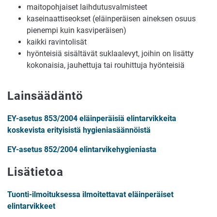
maitopohjaiset laihdutusvalmisteet
kaseinaattiseokset (eläinperäisen aineksen osuus
pienempi kuin kasviperäisen)
kaikki ravintolisät
hyönteisiä sisältävät suklaalevyt, joihin on lisätty
kokonaisia, jauhettuja tai rouhittuja hyönteisiä
Lainsäädäntö
EY-asetus 853/2004 eläinperäisiä elintarvikkeita
koskevista erityisistä hygieniasäännöistä
EY-asetus 852/2004 elintarvikehygieniasta
Lisätietoa
Tuonti-ilmoituksessa ilmoitettavat eläinperäiset
elintarvikkeet