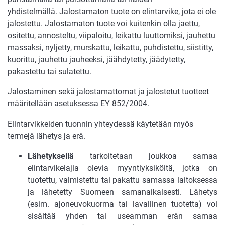
yhdistelmällä. Jalostamaton tuote on elintarvike, jota ei ole
jalostettu. Jalostamaton tuote voi kuitenkin olla jaettu,
ositettu, annosteltu, viipaloitu, leikattu luuttomiksi, jauhettu
massaksi, nyljetty, murskattu, leikattu, puhdistettu, siistitty,
kuorittu, jauhettu jauheeksi, jäähdytetty, jäädytetty,
pakastettu tai sulatettu.
Jalostaminen sekä jalostamattomat ja jalostetut tuotteet
määritellään asetuksessa EY 852/2004.
Elintarvikkeiden tuonnin yhteydessä käytetään myös
termejä lähetys ja erä.
Lähetyksellä
tarkoitetaan joukkoa samaa
elintarvikelajia olevia myyntiyksiköitä, jotka on
tuotettu, valmistettu tai pakattu samassa laitoksessa
ja lähetetty Suomeen samanaikaisesti. Lähetys
(esim. ajoneuvokuorma tai lavallinen tuotetta) voi
sisältää yhden tai useamman erän samaa