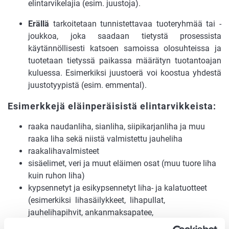
elintarvikelajia (esim. juustoja).
Erällä
tarkoitetaan tunnistettavaa tuoteryhmää tai -
joukkoa, joka saadaan tietystä prosessista
käytännöllisesti katsoen samoissa olosuhteissa ja
tuotetaan tietyssä paikassa määrätyn tuotantoajan
kuluessa. Esimerkiksi juustoerä voi koostua yhdestä
juustotyypistä (esim. emmental).
Esimerkkejä eläinperäisistä elintarvikkeista:
raaka naudanliha, sianliha, siipikarjanliha ja muu
raaka liha sekä niistä valmistettu jauheliha
raakalihavalmisteet
sisäelimet, veri ja muut eläimen osat (muu tuore liha
kuin ruhon liha)
kypsennetyt ja esikypsennetyt liha- ja kalatuotteet
(esimerkiksi lihasäilykkeet, lihapullat,
jauhelihapihvit, ankanmaksapatee,
tonnikalasäilykkeet, sillisäilykkeet, kalapullat)