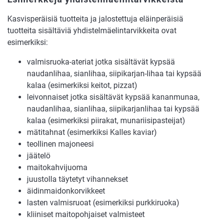
Kasvisperäisiä tuotteita ja jalostettuja eläinperäisiä
tuotteita sisältäviä yhdistelmäelintarvikkeita ovat
esimerkiksi:
valmisruoka-ateriat jotka sisältävät kypsää
naudanlihaa, sianlihaa, siipikarjan-lihaa tai kypsää
kalaa (esimerkiksi keitot, pizzat)
leivonnaiset jotka sisältävät kypsää kananmunaa,
naudanlihaa, sianlihaa, siipikarjanlihaa tai kypsää
kalaa (esimerkiksi piirakat, munariisipasteijat)
mätitahnat (esimerkiksi Kalles kaviar)
teollinen majoneesi
jäätelö
maitokahvijuoma
juustolla täytetyt vihannekset
äidinmaidonkorvikkeet
lasten valmisruoat (esimerkiksi purkkiruoka)
kliiniset maitopohjaiset valmisteet